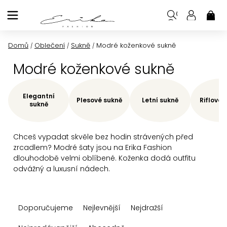
Přejít
na
NÁK
KOŠ
obsah
Domů
Oblečení
Sukně
Modré koženkové sukně
/
/
/
Modré koženkové sukně
Elegantní
Plesové sukně
Letní sukně
Riflové 
sukně
Chceš vypadat skvěle bez hodin strávených před
zrcadlem? Modré šaty jsou na Erika Fashion
dlouhodobě velmi oblíbené. Koženka dodá outfitu
odvážný a luxusní nádech.
Ř
Doporučujeme
Nejlevnější
Nejdražší
a