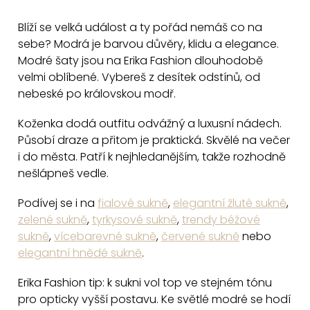
v
Blíží se velká událost a ty pořád nemáš co na
l
sebe? Modrá je barvou důvěry, klidu a elegance.
á
Modré šaty jsou na Erika Fashion dlouhodobě
d
velmi oblíbené. Vybereš z desítek odstínů, od
a
nebeské po královskou modř.
c
Koženka dodá outfitu odvážný a luxusní nádech.
í
Působí draze a přitom je praktická. Skvělé na večer
p
i do města. Patří k nejhledanějším, takže rozhodně
r
nešlápneš vedle.
v
k
Podívej se i na
fialové sukně
,
elegantní žluté sukně
,
y
zelené sukně
,
tyrkysové sukně
,
trendy béžové
v
sukně
,
vícebarevné sukně
,
červené sukně
nebo
ý
elegantní hnědé sukně
.
p
Erika Fashion tip: k sukni vol top ve stejném tónu
i
pro opticky vyšší postavu. Ke světlé modré se hodí
s