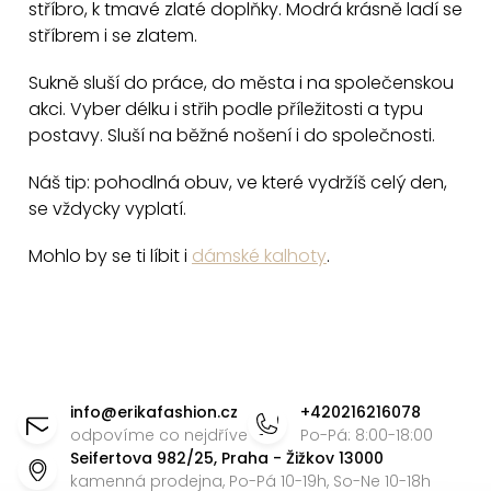
stříbro, k tmavé zlaté doplňky. Modrá krásně ladí se
u
stříbrem i se zlatem.
Sukně sluší do práce, do města i na společenskou
akci. Vyber délku i střih podle příležitosti a typu
postavy. Sluší na běžné nošení i do společnosti.
Náš tip: pohodlná obuv, ve které vydržíš celý den,
se vždycky vyplatí.
Mohlo by se ti líbit i
dámské kalhoty
.
Z
á
info
@
erikafashion.cz
+420216216078
p
odpovíme co nejdříve
Po-Pá: 8:00-18:00
Seifertova 982/25, Praha - Žižkov 13000
a
kamenná prodejna, Po-Pá 10-19h, So-Ne 10-18h