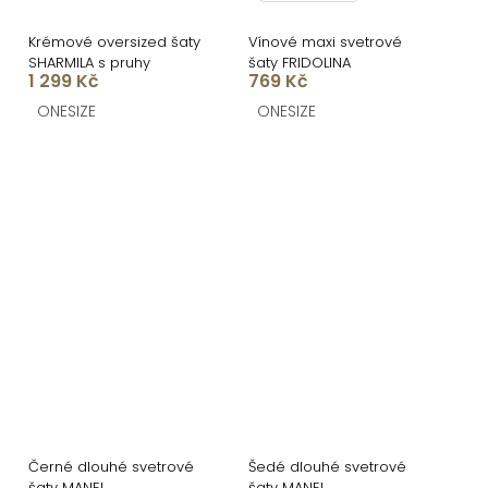
Krémové oversized šaty
Vínové maxi svetrové
SHARMILA s pruhy
šaty FRIDOLINA
1 299 Kč
769 Kč
ONESIZE
ONESIZE
Černé dlouhé svetrové
Šedé dlouhé svetrové
šaty MANEL
šaty MANEL