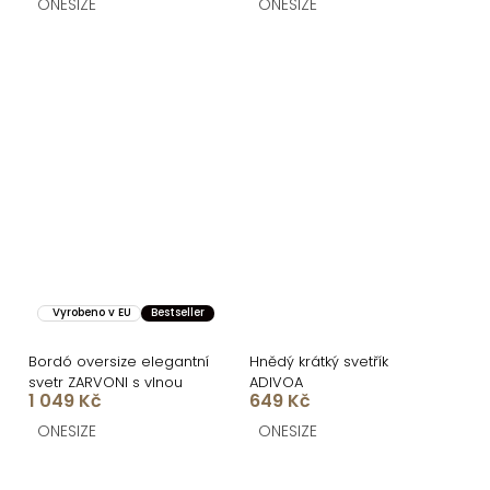
ONESIZE
ONESIZE
Vyrobeno v EU
Bestseller
Bordó oversize elegantní
Hnědý krátký svetřík
svetr ZARVONI s vlnou
ADIVOA
1 049 Kč
649 Kč
ONESIZE
ONESIZE