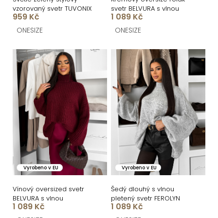
ů
u
vzorovaný svetr TUVONIX
svetr BELVURA s vlnou
k
959 Kč
1 089 Kč
t
ONESIZE
ONESIZE
ů
Vyrobeno v EU
Vyrobeno v EU
Vínový oversized svetr
Šedý dlouhý s vlnou
BELVURA s vlnou
pletený svetr FEROLYN
1 089 Kč
1 089 Kč