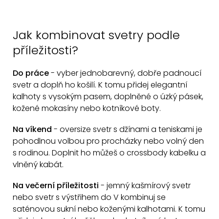
O
v
Jak kombinovat svetry podle
l
příležitosti?
á
d
Do práce
- vyber jednobarevný, dobře padnoucí
a
svetr a doplň ho košilí. K tomu přidej elegantní
c
kalhoty s vysokým pasem, doplněné o úzký pásek,
í
kožené mokasíny nebo kotníkové boty.
p
r
Na víkend
- oversize svetr s džínami a teniskami je
v
pohodlnou volbou pro procházky nebo volný den
k
s rodinou. Doplnit ho můžeš o crossbody kabelku a
vlněný kabát.
y
v
Na večerní příležitosti
- jemný kašmírový svetr
ý
nebo svetr s výstřihem do V kombinuj se
p
saténovou sukní nebo koženými kalhotami. K tomu
i