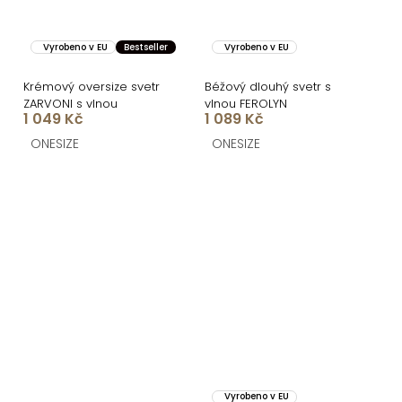
Vyrobeno v EU
Bestseller
Vyrobeno v EU
Krémový oversize svetr
Béžový dlouhý svetr s
ZARVONI s vlnou
vlnou FEROLYN
1 049 Kč
1 089 Kč
ONESIZE
ONESIZE
Vyrobeno v EU