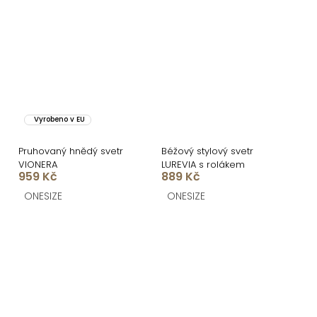
Vyrobeno v EU
Pruhovaný hnědý svetr
Béžový stylový svetr
VIONERA
LUREVIA s rolákem
959 Kč
889 Kč
ONESIZE
ONESIZE