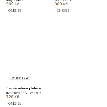
909 Kč
909 Kč
ONESIZE
ONESIZE
Vyrobeno v EU
Tmavě zelené pletené
svetrové šaty TWINKL s
729 Kč
potiskem
ONESIZE