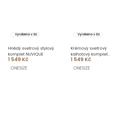
Vyrobeno v EU
Vyrobeno v EU
Hnědý svetrový stylový
Krémový svetrový
komplet NUVIQUE
kalhotový komplet
1 549 Kč
1 549 Kč
NUVIQUE
ONESIZE
ONESIZE