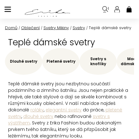
Přejít
na
NÁK
KOŠ
obsah
Domů
Oblečení
Svetry Mikiny
Svetry
Teplé dámské svetry
/
/
/
/
Teplé dámské svetry
Svetry s
Moder
Dlouhé svetry
Pletené svetry
knoflíky
dámské s
Teplé dámské svetry jsou nezbytnou součástí
podzimního a zimního šatníku. Jsou nejen praktické a
hřejivé, ale také stylové a dají se skvěle kombinovat s
různými kousky oblečení. V naší nabídce najdeš
dokonalé
roláky
,
elegantní svetry
do práce,
pletené
svetry
,
dlouhé svetry
nebo rafinované
svetry s
výstřihem
. Svetry z Erika Fashion budou dokonalým
prvkem tvého šatníku, který se dá přizpůsobit jak
ležérnímu, tak elegantnímu looku.