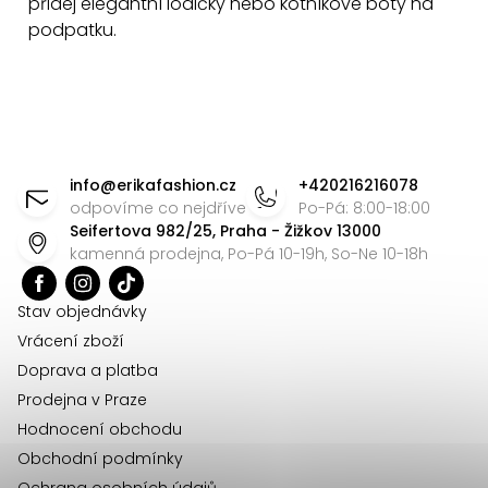
přidej elegantní lodičky nebo kotníkové boty na
s
podpatku.
u
Z
á
info
@
erikafashion.cz
+420216216078
p
odpovíme co nejdříve
Po-Pá: 8:00-18:00
Seifertova 982/25, Praha - Žižkov 13000
a
kamenná prodejna, Po-Pá 10-19h, So-Ne 10-18h
t
í
Stav objednávky
Vrácení zboží
Doprava a platba
Prodejna v Praze
Hodnocení obchodu
Obchodní podmínky