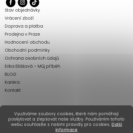
t
í
Stav objednávky
Vrácení zboží
Doprava a platba
Prodejna v Praze
Hodnocení obchodu
Obchodní podmínky
Ochrana osobních údajů
Erika Eliášová – Můj příběh
BLOG
Kariéra
Kontakt
Využíváme soubory cookies, které nám pomáhají
erikafashion.sk
poskytovat a zlepšovat naše služby. Používáním tohoto
Copyright 2026
Erika Fashion
. Všechna práva vyhrazena.
webu souhlasíte s našimi pravidly pro cookies.
Další
Vytvořil Shoptet Premium
&
informace