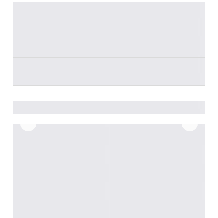
________
________
________