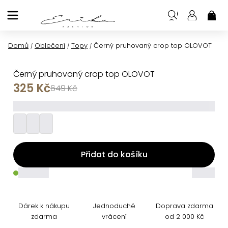
Přejít
na
NÁK
KOŠ
obsah
Domů
Oblečení
Topy
Černý pruhovaný crop top OLOVOT
/
/
/
Černý pruhovaný crop top OLOVOT
325 Kč
649 Kč
_________
Přidat do košíku
_____
_____
Dárek k nákupu
Jednoduché
Doprava zdarma
zdarma
vrácení
od 2 000 Kč