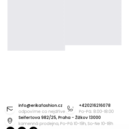
Z
á
info
@
erikafashion.cz
+420216216078
p
odpovíme co nejdříve
Po-Pá: 8:00-18:00
Seifertova 982/25, Praha - Žižkov 13000
a
kamenná prodejna, Po-Pá 10-19h, So-Ne 10-18h