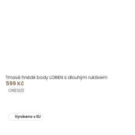
Tmavě hnědé body LORIEN s dlouhým rukávem
599 Kč
ONESIZE
Vyrobeno v EU