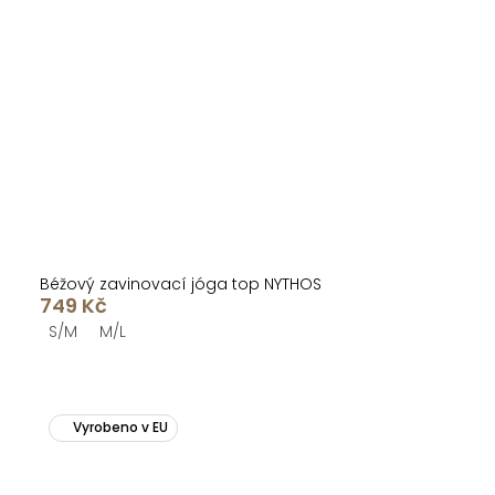
Béžový zavinovací jóga top NYTHOS
749 Kč
S/M
M/L
Vyrobeno v EU