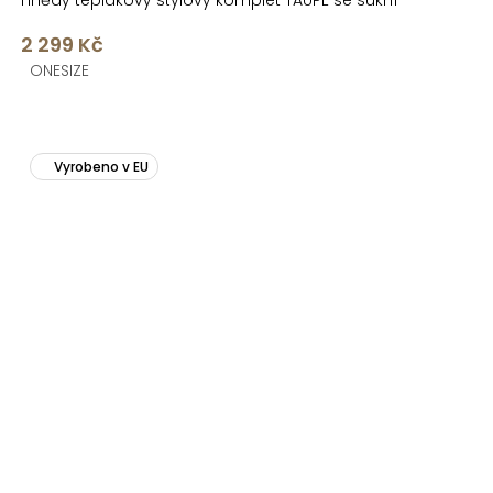
Hnědý teplákový stylový komplet TAUPE se sukní
2 299 Kč
ONESIZE
Vyrobeno v EU