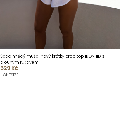
Šedo hnědý mušelínový krátký crop top IRONHID s
dlouhým rukávem
629 Kč
ONESIZE