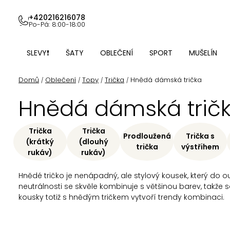
Přejít
na
+420216216078
Po-Pá: 8:00-18:00
obsah
SLEVY❗
ŠATY
OBLEČENÍ
SPORT
MUŠELÍN
Domů
Oblečení
Topy
Trička
Hnědá dámská trička
/
/
/
/
Hnědá dámská trič
Trička
Trička
Prodloužená
Trička s
(krátký
(dlouhý
trička
výstřihem
rukáv)
rukáv)
Hnědé tričko je nenápadný, ale stylový kousek, který do 
neutrálnosti se skvěle kombinuje s většinou barev, takže
kousky totiž s hnědým tričkem vytvoří trendy kombinaci.
Ř