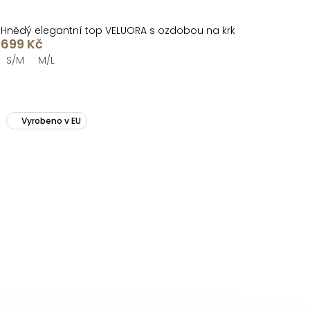
Hnědý elegantní top VELUORA s ozdobou na krk
699 Kč
S/M
M/L
Vyrobeno v EU