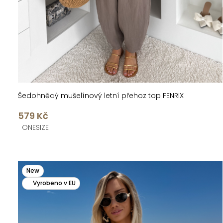
k
u
t
k
ů
t
ů
Šedohnědý mušelínový letní přehoz top FENRIX
579 Kč
ONESIZE
New
Vyrobeno v EU