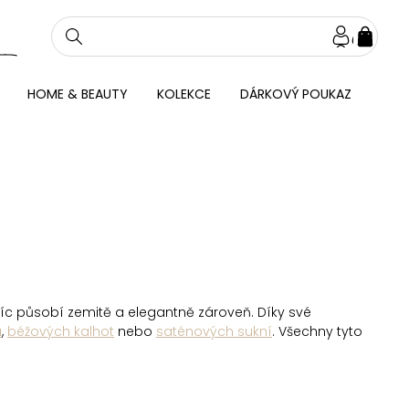
NÁKU
KOŠÍ
HOME & BEAUTY
KOLEKCE
DÁRKOVÝ POUKAZ
avíc působí zemitě a elegantně zároveň. Díky své
u
,
béžových kalhot
nebo
saténových sukní
. Všechny tyto