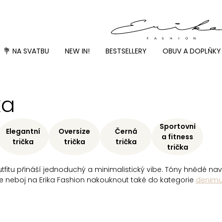
💐 NA SVATBU
NEW IN!
BESTSELLERY
OBUV A DOPLŇKY
ka
Sportovní
Elegantní
Oversize
Černá
a fitness
trička
trička
trička
trička
outfitu přináší jednoduchý a minimalistický vibe. Tóny hnědé n
 se neboj na Erika Fashion nakouknout také do kategorie
denim