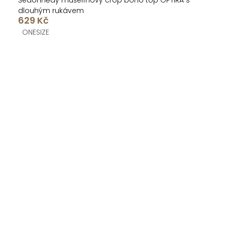
Šedohnědý mušelínový crop boho top OPTIRA s
dlouhým rukávem
629 Kč
ONESIZE