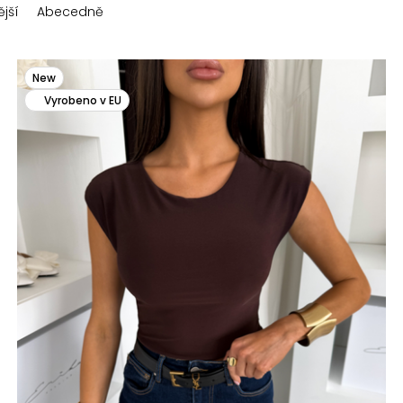
jší
Abecedně
New
Vyrobeno v EU