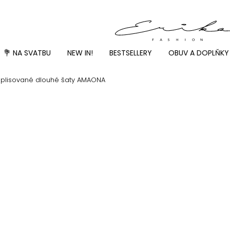
💐 NA SVATBU
NEW IN!
BESTSELLERY
OBUV A DOPLŇKY
é plisované dlouhé šaty AMAONA