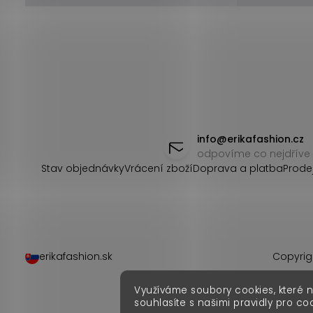
Z
á
info
@
erikafashion.cz
odpovíme co nejdříve
p
Stav objednávky
Vrácení zboží
Doprava a platba
Prode
a
t
í
erikafashion.sk
Copyrig
Využíváme soubory cookies, které 
souhlasíte s našimi pravidly pro co