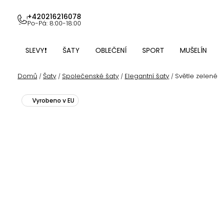
Přejít
na
+420216216078
Po-Pá: 8:00-18:00
obsah
SLEVY❗
ŠATY
OBLEČENÍ
SPORT
MUŠELÍN
Domů
Šaty
Společenské šaty
Elegantní šaty
Světle zelen
/
/
/
/
Vyrobeno v EU