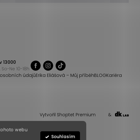
v 13000
 So-Ne 10-18h
osobních údajů
Erika Eliášová – Můj příběh
BLOG
Kariéra
Vytvořil Shoptet Premium
&
 tohoto webu
Souhlasím