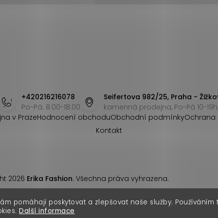
+420216216078
Seifertova 982/25, Praha - Žižko
Po-Pá: 8:00-18:00
kamenná prodejna, Po-Pá 10-19h,
jna v Praze
Hodnocení obchodu
Obchodní podmínky
Ochrana 
Kontakt
ht 2026
Erika Fashion
. Všechna práva vyhrazena.
nám pomáhají poskytovat a zlepšovat naše služby. Používáním
okies.
Další informace