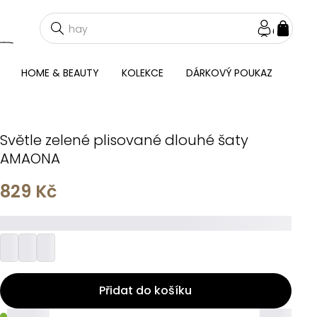
NÁKU
KOŠÍ
HOME & BEAUTY
KOLEKCE
DÁRKOVÝ POUKAZ
Světle zelené plisované dlouhé šaty
AMAONA
829 Kč
_________
Přidat do košíku
_____
_____