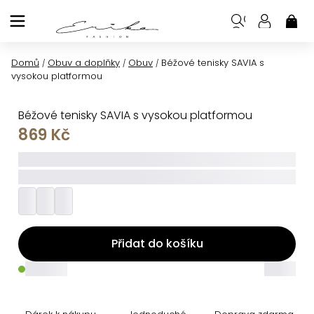
Přejít
na
NÁK
KOŠ
obsah
Domů
Obuv a doplňky
Obuv
Béžové tenisky SAVIA s
/
/
/
vysokou platformou
Béžové tenisky SAVIA s vysokou platformou
869 Kč
_____
_________
Přidat do košíku
_____
_____