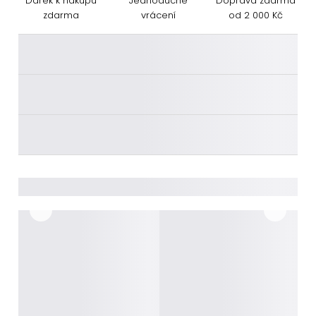
Dárek k nákupu
Jednoduché
Doprava zdarma
zdarma
vrácení
od 2 000 Kč
________
________
________