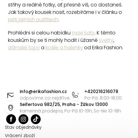
ý
střihy a reálné fotky, ať přesně víš, co dostaneš.
p
Jak takový kousek nosit, rozebíráme i v článku o
i
pěti jarních outfitech
.
s
Prohlédni si celou nabídku
maxi šaty
. K těmto
u
kouskům by se ti mohly hodit i úžasné
svetry
,
dámské topy
a
košile a halenky
od Erika Fashion.
Z
á
info
@
erikafashion.cz
+420216216078
p
odpovíme co nejdříve
Po-Pá: 8:00-18:00
Seifertova 982/25, Praha - Žižkov 13000
a
kamenná prodejna, Po-Pá 10-19h, So-Ne 10-18h
t
í
Stav objednávky
Vrácení zboží