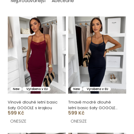
z
Nejprodávanější
Abecedně
e
n
V
í
ý
p
p
r
i
o
s
d
p
u
r
k
o
New
Vyrobeno v EU
New
Vyrobeno v EU
t
d
ů
u
Vínové dlouhé letní basic
Tmavě modré dlouhé
šaty GOGOLE s krajkou
letní basic šaty GOGOLE
k
599 Kč
599 Kč
s krajkou
t
ONESIZE
ONESIZE
ů