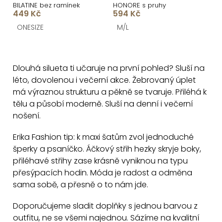
BILATINE bez ramínek
HONORE s pruhy
449 Kč
594 Kč
ONESIZE
M/L
O
v
Dlouhá silueta ti učaruje na první pohled? Sluší na
l
léto, dovolenou i večerní akce. Žebrovaný úplet
á
má výraznou strukturu a pěkně se tvaruje. Přiléhá k
d
tělu a působí moderně. Sluší na denní i večerní
a
nošení.
c
Erika Fashion tip: k maxi šatům zvol jednoduché
í
šperky a psaníčko. Áčkový střih hezky skryje boky,
p
přiléhavé střihy zase krásně vyniknou na typu
r
přesýpacích hodin. Móda je radost a odměna
v
sama sobě, a přesně o to nám jde.
k
y
Doporučujeme sladit doplňky s jednou barvou z
v
outfitu, ne se všemi najednou. Sázíme na kvalitní