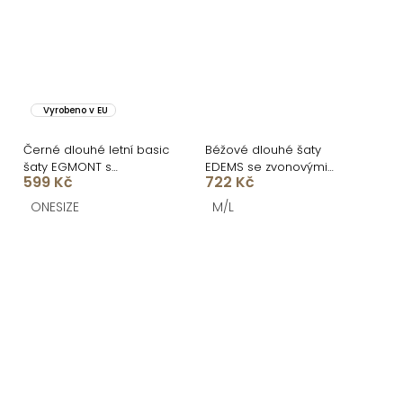
Vyrobeno v EU
Černé dlouhé letní basic
Béžové dlouhé šaty
šaty EGMONT s
EDEMS se zvonovými
599 Kč
722 Kč
rozparkem
rukávy
ONESIZE
M/L