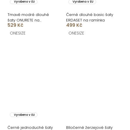
Vyrobeno v EU
Vyrobeno v EU
Tmavě modré dlouhé
Černé dlouhé basic šaty
šaty ONURETE na
ERDASET na ramínka
529 Kč
499 Kč
ramínka
ONESIZE
ONESIZE
Vyrobeno v EU
Černé jednoduché šaty
Bíločerné žerzejové šaty