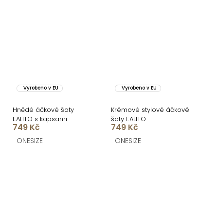
Vyrobeno v EU
Vyrobeno v EU
Hnědé áčkové šaty
Krémové stylové áčkové
EALITO s kapsami
šaty EALITO
749 Kč
749 Kč
ONESIZE
ONESIZE