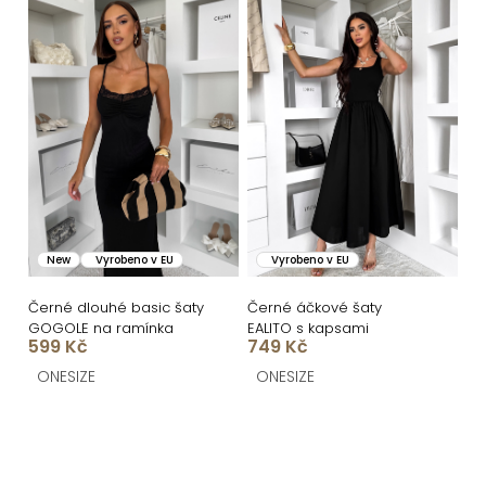
New
Vyrobeno v EU
Vyrobeno v EU
Černé dlouhé basic šaty
Černé áčkové šaty
GOGOLE na ramínka
EALITO s kapsami
599 Kč
749 Kč
ONESIZE
ONESIZE