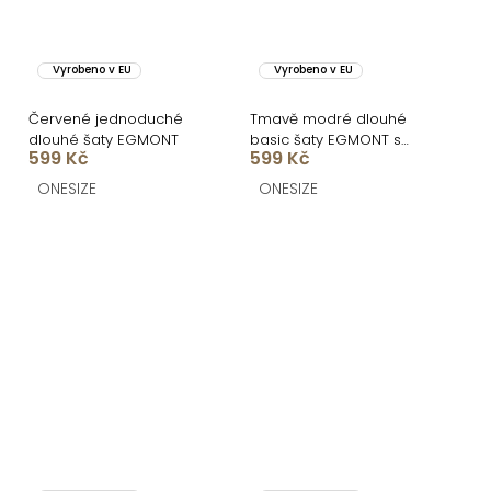
Vyrobeno v EU
Vyrobeno v EU
Červené jednoduché
Tmavě modré dlouhé
dlouhé šaty EGMONT
basic šaty EGMONT s
599 Kč
599 Kč
rozparkem
ONESIZE
ONESIZE