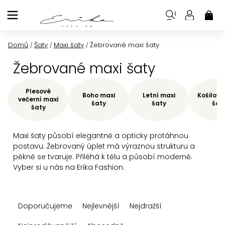
Přejít
na
NÁK
KOŠ
obsah
Domů
Šaty
Maxi šaty
Žebrované maxi šaty
/
/
/
Žebrované maxi šaty
Plesové
Boho maxi
Letní maxi
Košilové
večerní maxi
šaty
šaty
šat
šaty
Maxi šaty působí elegantně a opticky protáhnou
postavu. Žebrovaný úplet má výraznou strukturu a
pěkně se tvaruje. Přiléhá k tělu a působí moderně.
Vyber si u nás na Erika Fashion.
Ř
Doporučujeme
Nejlevnější
Nejdražší
a