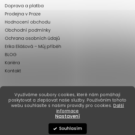
Doprava a platba
Prodejna v Praze
Hodnocení obchodu
Obchodní podmínky
Ochrana osobních údajů
Erika Eliášová – Můj příběh
BLOG
Kariéra
Kontakt
Využíváme soubory cookies, které nám pomáhají
erikafashion.sk
poskytovat a zlepšovat naše služby. Používáním tohoto
Copyright 2026
Erika Fashion
. Všechna práva vyhrazena.
webu souhlasíte s našimi pravidly pro cookies.
Další
Vytvořil Shoptet Premium
&
informace
Nastavení
Souhlasím