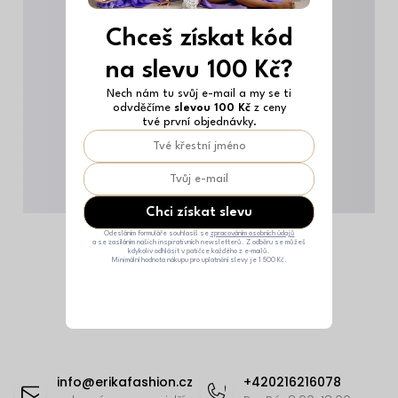
Chceš získat kód
na slevu 100 Kč?
Nech nám tu svůj e-mail a my se ti
odvděčíme
slevou 100 Kč
z ceny
tvé první objednávky.
Chci získat slevu
Odesláním formuláře souhlasíš se
zpracováním osobních údajů
a se zasíláním našich inspirativních newsletterů. Z odběru se můžeš
kdykoliv odhlásit v patičce každého z e-mailů.
Minimální hodnota nákupu pro uplatnění slevy je 1 500 Kč.
Z
á
info
@
erikafashion.cz
+420216216078