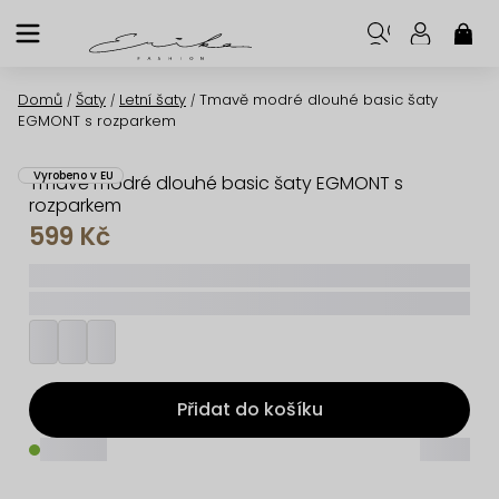
Přejít
na
NÁK
KOŠ
obsah
Domů
Šaty
Letní šaty
Tmavě modré dlouhé basic šaty
/
/
/
EGMONT s rozparkem
Vyrobeno v EU
Tmavě modré dlouhé basic šaty EGMONT s
rozparkem
599 Kč
_____
_________
Přidat do košíku
_____
_____