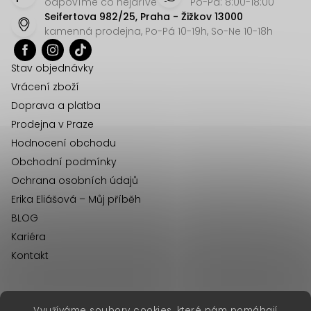
p
odpovíme co nejdříve
Po-Pá: 8:00-18:00
Seifertova 982/25, Praha - Žižkov 13000
a
kamenná prodejna, Po-Pá 10-19h, So-Ne 10-18h
t
í
Stav objednávky
Vrácení zboží
Doprava a platba
Prodejna v Praze
Hodnocení obchodu
Obchodní podmínky
Ochrana osobních údajů
Erika Eliášová – Můj příběh
BLOG
Kariéra
Kontakt
Využíváme soubory cookies, které nám pomáhají