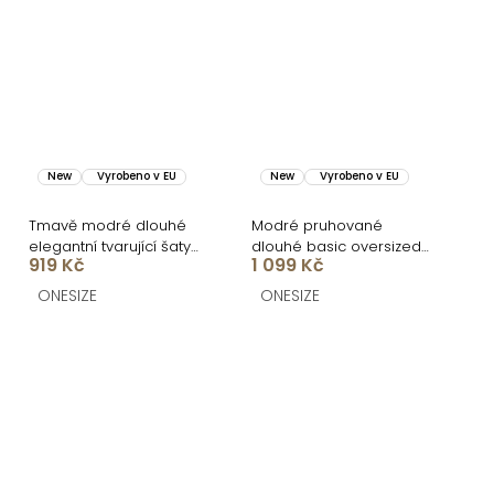
New
Vyrobeno v EU
New
Vyrobeno v EU
Tmavě modré dlouhé
Modré pruhované
elegantní tvarující šaty
dlouhé basic oversized
919 Kč
1 099 Kč
DOROTA
bavlněné košilové šaty
FLARETA
ONESIZE
ONESIZE