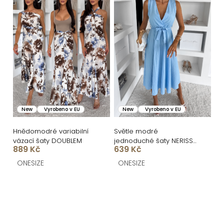
New
Vyrobeno v EU
New
Vyrobeno v EU
Hnědomodré variabilní
Světle modré
vázací šaty DOUBLEM
jednoduché šaty NERISSA
889 Kč
639 Kč
s páskem
ONESIZE
ONESIZE