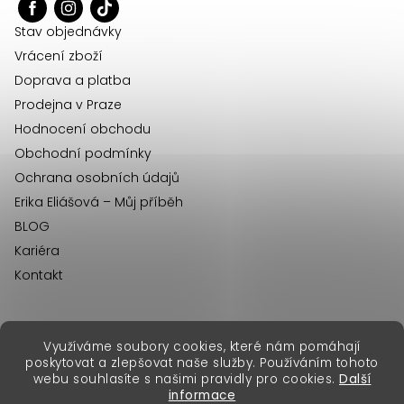
t
í
Stav objednávky
Vrácení zboží
Doprava a platba
Prodejna v Praze
Hodnocení obchodu
Obchodní podmínky
Ochrana osobních údajů
Erika Eliášová – Můj příběh
BLOG
Kariéra
Kontakt
Využíváme soubory cookies, které nám pomáhají
erikafashion.sk
poskytovat a zlepšovat naše služby. Používáním tohoto
Copyright 2026
Erika Fashion
. Všechna práva vyhrazena.
webu souhlasíte s našimi pravidly pro cookies.
Další
Vytvořil Shoptet Premium
&
informace