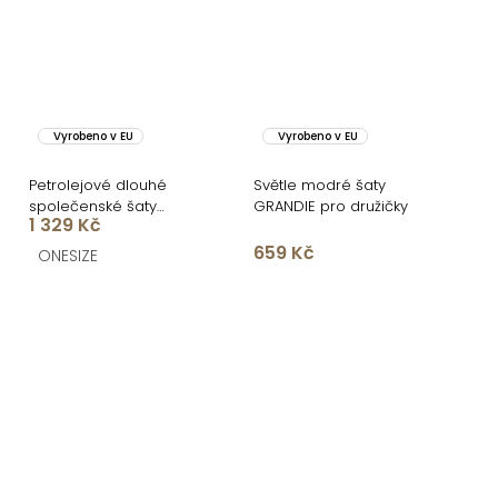
Vyrobeno v EU
Vyrobeno v EU
Petrolejové dlouhé
Světle modré šaty
společenské šaty
GRANDIE pro družičky
1 329 Kč
BREALYN s kapsami
659 Kč
ONESIZE