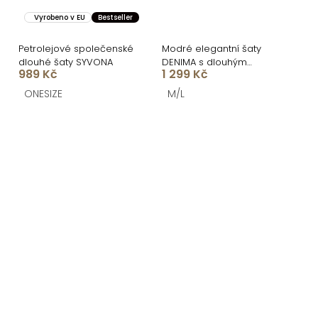
Vyrobeno v EU
Bestseller
Petrolejové společenské
Modré elegantní šaty
dlouhé šaty SYVONA
DENIMA s dlouhým
989 Kč
1 299 Kč
rukávem
ONESIZE
M/L