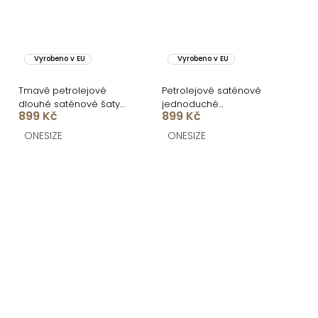
Vyrobeno v EU
Vyrobeno v EU
Tmavě petrolejové
Petrolejové saténové
dlouhé saténové šaty
jednoduché
899 Kč
899 Kč
WOMAN s páskem
společenské šaty EZMIRA
ONESIZE
ONESIZE