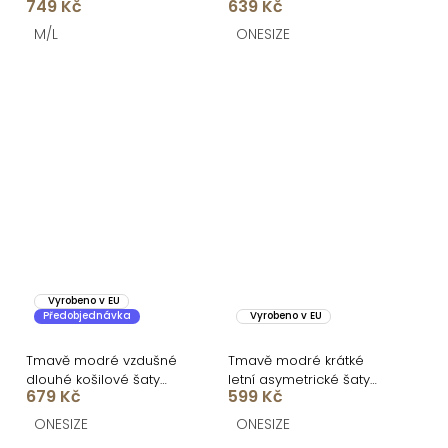
749 Kč
639 Kč
ORSELLE
páskem
M/L
ONESIZE
Vyrobeno v EU
Předobjednávka
Vyrobeno v EU
Tmavě modré vzdušné
Tmavě modré krátké
dlouhé košilové šaty
letní asymetrické šaty
679 Kč
599 Kč
GALORIA s páskem
DELVINA
ONESIZE
ONESIZE