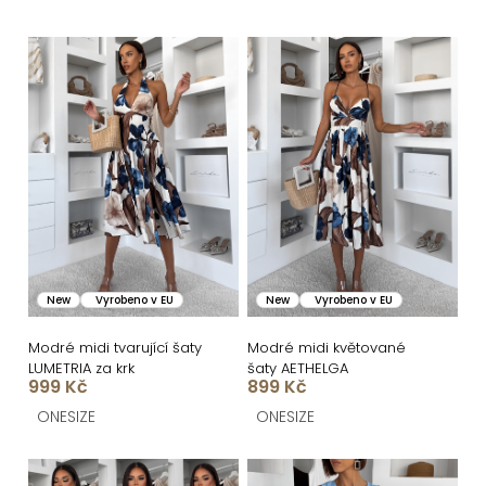
e
n
V
í
ý
p
p
r
i
o
s
d
p
u
r
k
o
New
Vyrobeno v EU
New
Vyrobeno v EU
t
d
ů
u
Modré midi tvarující šaty
Modré midi květované
LUMETRIA za krk
šaty AETHELGA
k
999 Kč
899 Kč
t
ONESIZE
ONESIZE
ů