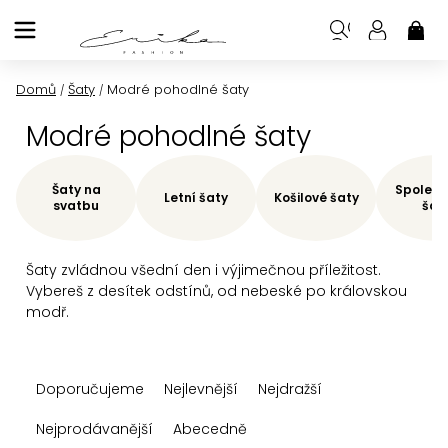
Přejít
na
NÁK
KOŠ
obsah
Domů
Šaty
Modré pohodlné šaty
/
/
Modré pohodlné šaty
Šaty na
Společe
Letní šaty
Košilové šaty
svatbu
šat
Šaty zvládnou všední den i výjimečnou příležitost.
Vybereš z desítek odstínů, od nebeské po královskou
modř.
Ř
Doporučujeme
Nejlevnější
Nejdražší
a
z
Nejprodávanější
Abecedně