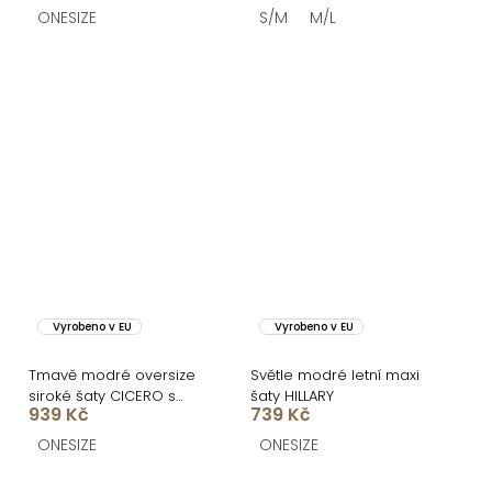
ONESIZE
S/M
M/L
Vyrobeno v EU
Vyrobeno v EU
Tmavě modré oversize
Světle modré letní maxi
siroké šaty CICERO s
šaty HILLARY
939 Kč
739 Kč
krátkým rukávem
ONESIZE
ONESIZE