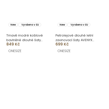
New
Vyrobeno v EU
New
Vyrobeno v EU
Tmavě modré košilové
Petrolejové dlouhé letní
bavlněné dlouhé šaty
zavinovací šaty AVENYXA
849 Kč
699 Kč
FLORENTE
s páskem
ONESIZE
ONESIZE