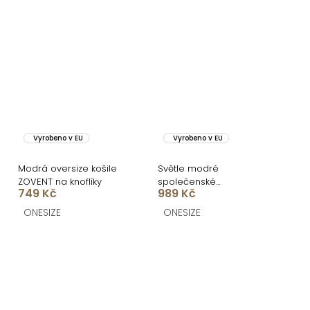
Vyrobeno v EU
Vyrobeno v EU
Modrá oversize košile
Světle modré
ZOVENT na knoflíky
společenské
749 Kč
989 Kč
jednoduché dlouhé šaty
TEMIRA
ONESIZE
ONESIZE