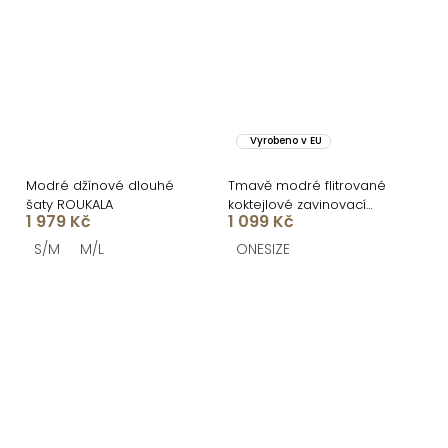
Vyrobeno v EU
Modré džínové dlouhé
Tmavě modré flitrované
šaty ROUKALA
koktejlové zavinovací
1 979 Kč
1 099 Kč
šaty ARDELE
S/M
M/L
ONESIZE