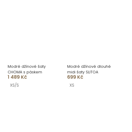
Modré džínové šaty
Modré džínové dlouhé
CHOMA s páskem
midi šaty SLITOA
1 489 Kč
699 Kč
XS/S
XS