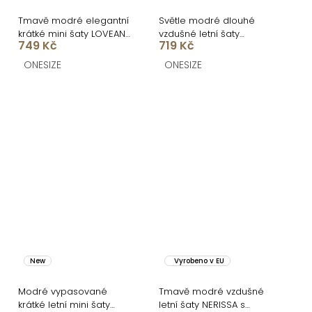
Tmavě modré elegantní
Světle modré dlouhé
krátké mini šaty LOVEANA
vzdušné letní šaty
749 Kč
719 Kč
s volánkem
MEGATRO
ONESIZE
ONESIZE
New
Vyrobeno v EU
Modré vypasované
Tmavě modré vzdušné
krátké letní mini šaty
letní šaty NERISSA s