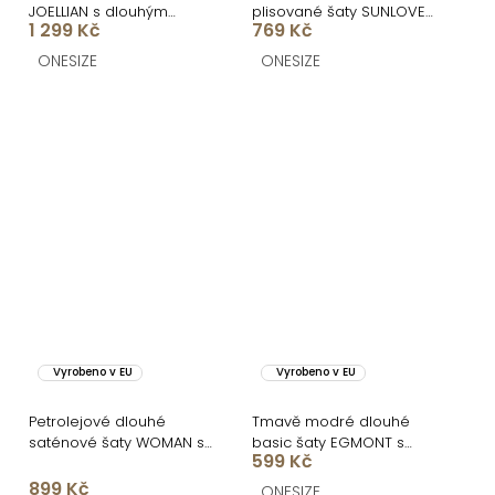
JOELLIAN s dlouhým
plisované šaty SUNLOVE
1 299 Kč
769 Kč
rukávem
na ramínka
ONESIZE
ONESIZE
Vyrobeno v EU
Vyrobeno v EU
Petrolejové dlouhé
Tmavě modré dlouhé
saténové šaty WOMAN s
basic šaty EGMONT s
599 Kč
rozparkem
rozparkem
899 Kč
ONESIZE