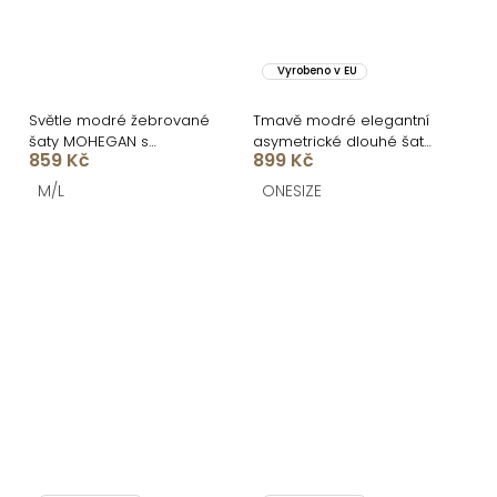
Vyrobeno v EU
Světle modré žebrované
Tmavě modré elegantní
šaty MOHEGAN s
asymetrické dlouhé šaty
859 Kč
899 Kč
rozparkem
FLOAT
M/L
ONESIZE