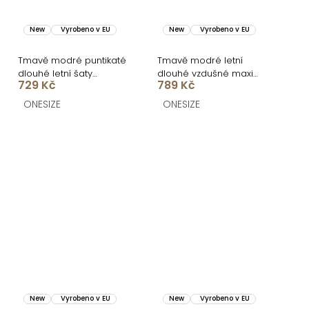
New
Vyrobeno v EU
New
Vyrobeno v EU
Tmavě modré puntikaté
Tmavě modré letní
dlouhé letní šaty
dlouhé vzdušné maxi
729 Kč
789 Kč
UNIKRON s rozparkem
šaty TORMIS
ONESIZE
ONESIZE
New
Vyrobeno v EU
New
Vyrobeno v EU