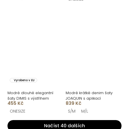
Vyrobeno v EU
Modré dlouhé elegantní
Modré krátké denim šaty
šaty DIMIS s výstřihem
JOAQUIN s aplikací
455 Kč
839 Kč
ONESIZE
S/M
M/L
Načíst 40 dalších