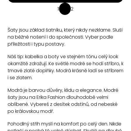
O
1
2
S
v
t
l
r
á
Šaty jsou základ šatníku, který nikdy nezklame. Sluší
á
d
na běžné nošení i do společnosti. Vyber podle
n
a
příležitosti i typu postavy.
k
c
o
Náš tip: kabelka a boty ve stejném tónu celý look
v
í
okamžitě zdražují. Ke světlé modré se hodí stříbro, k
á
p
tmavé zlaté doplňky. Modrá krásně ladí se stříbrem
n
r
i se zlatem.
í
v
k
Modrá je barvou důvěry, klidu a elegance. Modré
y
šaty jsou na Erika Fashion dlouhodobě velmi
oblíbené. Vybereš z desítek odstínů, od nebeské
v
po královskou modř.
ý
p
Pohodlný střih myslí na komfort po celý den. Nikde
i
netlačí a nechá tě volně dýchat. Skvělé na dlouhé