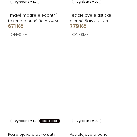
Vyrobeno v EU
Vyrobeno v EU
Tmavě modré elegantní
Petrolejové elastické
řasené dlouhé šaty VARA
dlouhé šaty JIREN s
671 Kč
779 Kč
průstřihy
ONESIZE
ONESIZE
Vyrobeno v EU
Bestseller
Vyrobeno v EU
Petrolejové dlouhé šaty
Petrolejové dlouhé