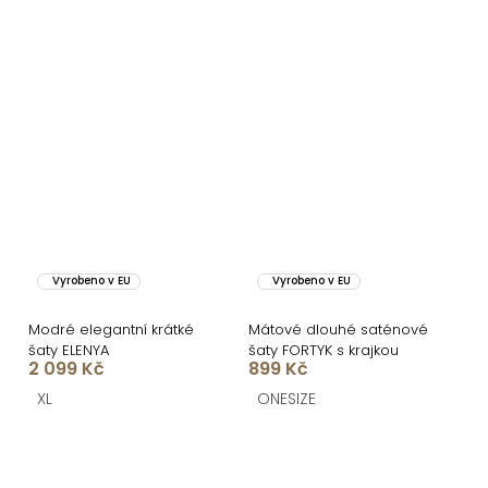
Vyrobeno v EU
Vyrobeno v EU
Modré elegantní krátké
Mátové dlouhé saténové
šaty ELENYA
šaty FORTYK s krajkou
2 099 Kč
899 Kč
XL
ONESIZE