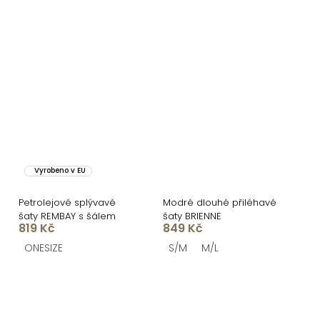
Vyrobeno v EU
Petrolejové splývavé
Modré dlouhé přiléhavé
šaty REMBAY s šálem
šaty BRIENNE
819 Kč
849 Kč
ONESIZE
S/M
M/L