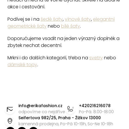
s
akce i cestování.
u
Podívej se i na
šedé šaty
,
vínové šaty
,
elegantní
geometrické šaty
nebo
bílé šaty
.
Doporučujeme vsadit na jeden výrazný doplněk a
zbytek nechat decentní.
Mrkni i do dalších kategorií, třeba na
svetry
nebo
dámské topy
.
Z
á
info
@
erikafashion.cz
+420216216078
p
odpovíme co nejdříve
Po-Pá: 8:00-18:00
Seifertova 982/25, Praha - Žižkov 13000
a
kamenná prodejna, Po-Pá 10-19h, So-Ne 10-18h