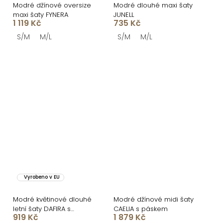
Modré džínové oversize
Modré dlouhé maxi šaty
maxi šaty FYNERA
JUNELL
1 119 Kč
735 Kč
S/M
M/L
S/M
M/L
Vyrobeno v EU
Modré květinové dlouhé
Modré džínové midi šaty
letní šaty DAFIRA s
CAELIA s páskem
919 Kč
1 879 Kč
šátkem