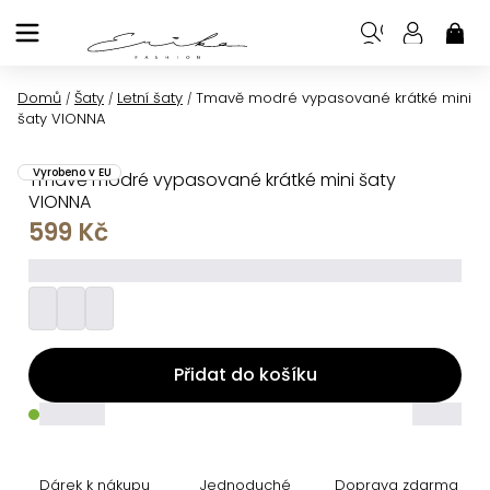
Přejít
na
NÁK
KOŠ
obsah
Domů
Šaty
Letní šaty
Tmavě modré vypasované krátké mini
/
/
/
šaty VIONNA
Vyrobeno v EU
Tmavě modré vypasované krátké mini šaty
VIONNA
599 Kč
_________
Přidat do košíku
_____
_____
Dárek k nákupu
Jednoduché
Doprava zdarma