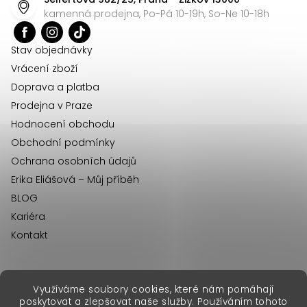
a
kamenná prodejna, Po-Pá 10-19h, So-Ne 10-18h
t
í
Stav objednávky
Vrácení zboží
Doprava a platba
Prodejna v Praze
Hodnocení obchodu
Obchodní podmínky
Ochrana osobních údajů
Erika Eliášová – Můj příběh
BLOG
Kariéra
Kontakt
Využíváme soubory cookies, které nám pomáhají
erikafashion.sk
poskytovat a zlepšovat naše služby. Používáním tohoto