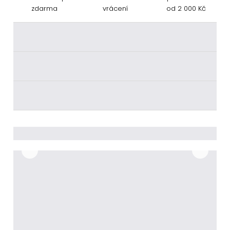
zdarma
vrácení
od 2 000 Kč
________
________
________