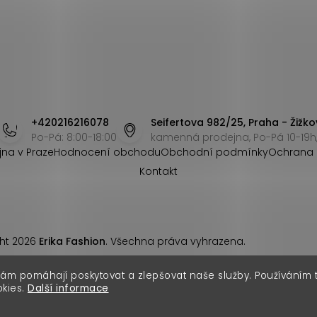
+420216216078
Seifertova 982/25, Praha - Žižko
Po-Pá: 8:00-18:00
kamenná prodejna, Po-Pá 10-19h,
jna v Praze
Hodnocení obchodu
Obchodní podmínky
Ochrana 
Kontakt
ht 2026
Erika Fashion
. Všechna práva vyhrazena.
nám pomáhají poskytovat a zlepšovat naše služby. Používáním
okies.
Další informace