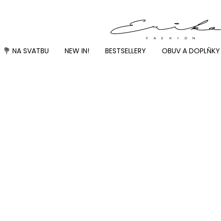
💐 NA SVATBU
NEW IN!
BESTSELLERY
OBUV A DOPLŇKY