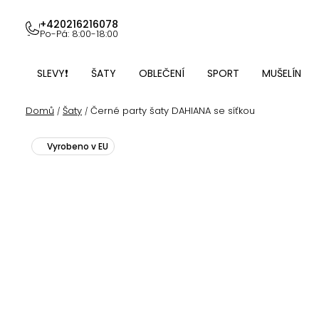
Přejít
na
+420216216078
Po-Pá: 8:00-18:00
obsah
SLEVY❗
ŠATY
OBLEČENÍ
SPORT
MUŠELÍN
Domů
Šaty
Černé party šaty DAHIANA se síťkou
/
/
Vyrobeno v EU