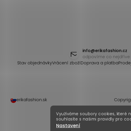
Z
á
info
@
erikafashion.cz
odpovíme co nejdříve
p
Stav objednávky
Vrácení zboží
Doprava a platba
Prode
a
t
í
erikafashion.sk
Copyrig
Využíváme soubory cookies, které 
souhlasíte s našimi pravidly pro co
Nastavení