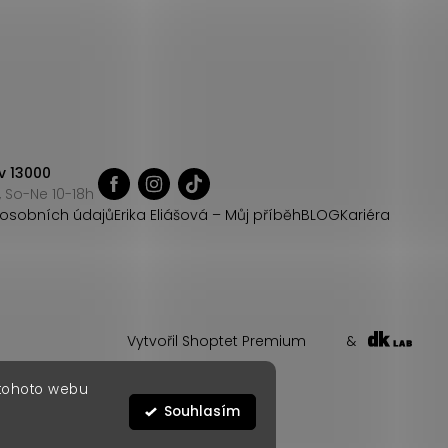
v 13000
 So-Ne 10-18h
osobních údajů
Erika Eliášová – Můj příběh
BLOG
Kariéra
Vytvořil Shoptet Premium
&
 tohoto webu
Souhlasím