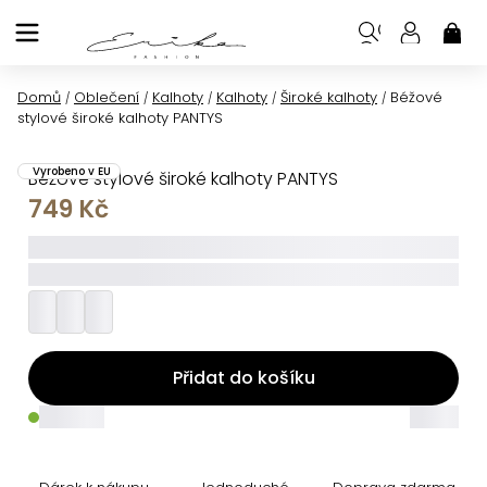
Přejít
na
NÁK
KOŠ
obsah
Domů
Oblečení
Kalhoty
Kalhoty
Široké kalhoty
Béžové
/
/
/
/
/
stylové široké kalhoty PANTYS
Vyrobeno v EU
Béžové stylové široké kalhoty PANTYS
749 Kč
_____
_________
Přidat do košíku
_____
_____