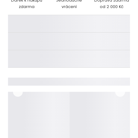
Dárek k nákupu
Jednoduché
Doprava zdarma
zdarma
vrácení
od 2 000 Kč
________
________
________