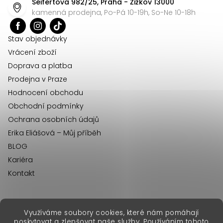
Seifertova 982/25, Praha - Žižkov 13000
a
kamenná prodejna, Po-Pá 10-19h, So-Ne 10-18h
t
í
Stav objednávky
Vrácení zboží
Doprava a platba
Prodejna v Praze
Hodnocení obchodu
Obchodní podmínky
Ochrana osobních údajů
Erika Eliášová – Můj příběh
BLOG
Kariéra
Kontakt
Využíváme soubory cookies, které nám pomáhají
erikafashion.sk
poskytovat a zlepšovat naše služby. Používáním tohoto