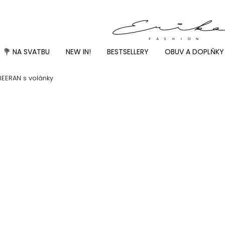
💐 NA SVATBU
NEW IN!
BESTSELLERY
OBUV A DOPLŇKY
BEERAN s volánky