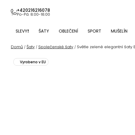
Přejít
na
+420216216078
Po-Pá: 8:00-18:00
obsah
SLEVY❗
ŠATY
OBLEČENÍ
SPORT
MUŠELÍN
Domů
Šaty
Společenské šaty
Světle zelené elegantní šaty 
/
/
/
Vyrobeno v EU