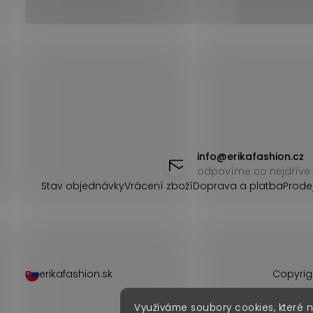
Z
á
info
@
erikafashion.cz
odpovíme co nejdříve
p
Stav objednávky
Vrácení zboží
Doprava a platba
Prode
a
t
í
erikafashion.sk
Copyrig
Využíváme soubory cookies, které 