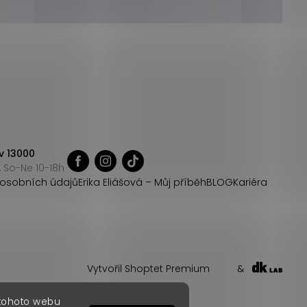
v 13000
 So-Ne 10-18h
osobních údajů
Erika Eliášová – Můj příběh
BLOG
Kariéra
Vytvořil Shoptet Premium
&
 tohoto webu