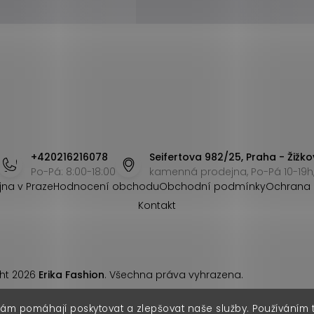
+420216216078
Seifertova 982/25, Praha - Žižko
Po-Pá: 8:00-18:00
kamenná prodejna, Po-Pá 10-19h,
jna v Praze
Hodnocení obchodu
Obchodní podmínky
Ochrana 
Kontakt
ht 2026
Erika Fashion
. Všechna práva vyhrazena.
nám pomáhají poskytovat a zlepšovat naše služby. Používáním