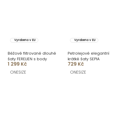
Vyrobeno v EU
Vyrobeno v EU
Béžové flitrované dlouhé
Petrolejové elegantní
šaty FERELIEN s body
krátké šaty SEPIA
1 299 Kč
729 Kč
ONESIZE
ONESIZE