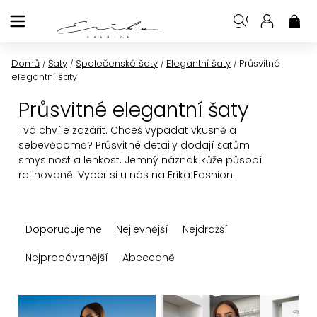
Přejít
na
NÁK
KOŠ
obsah
Domů
Šaty
Společenské šaty
Elegantní šaty
Průsvitné
/
/
/
/
elegantní šaty
Průsvitné elegantní šaty
Tvá chvíle zazářit. Chceš vypadat vkusně a
sebevědomě? Průsvitné detaily dodají šatům
smyslnost a lehkost. Jemný náznak kůže působí
rafinovaně. Vyber si u nás na Erika Fashion.
Ř
Doporučujeme
Nejlevnější
Nejdražší
a
z
Nejprodávanější
Abecedně
e
n
V