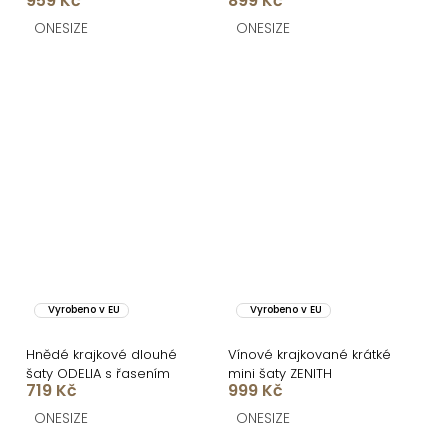
959 Kč
899 Kč
ZERULON
ONESIZE
ONESIZE
Vyrobeno v EU
Vyrobeno v EU
Hnědé krajkové dlouhé
Vínové krajkované krátké
šaty ODELIA s řasením
mini šaty ZENITH
719 Kč
999 Kč
ONESIZE
ONESIZE