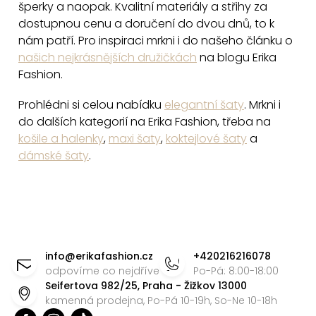
ý
šperky a naopak. Kvalitní materiály a střihy za
p
dostupnou cenu a doručení do dvou dnů, to k
i
nám patří. Pro inspiraci mrkni i do našeho článku o
našich nejkrásnějších družičkách
na blogu Erika
s
Fashion.
u
Prohlédni si celou nabídku
elegantní šaty
. Mrkni i
do dalších kategorií na Erika Fashion, třeba na
košile a halenky
,
maxi šaty
,
koktejlové šaty
a
dámské šaty
.
Z
á
info
@
erikafashion.cz
+420216216078
p
odpovíme co nejdříve
Po-Pá: 8:00-18:00
Seifertova 982/25, Praha - Žižkov 13000
a
kamenná prodejna, Po-Pá 10-19h, So-Ne 10-18h