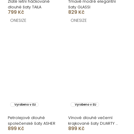
Zlaté letní háčkované
Tmavě modré elegantní
dlouhé šaty TAILA
šaty GLASSI
799 Kč
829 Kč
ONESIZE
ONESIZE
Vyrobeno v EU
Vyrobeno v EU
Petrolejové dlouhé
Vínové dlouhé večerní
společenské šaty ASHER
krajkované šaty DUARTY s
899 Kč
899 Kč
body