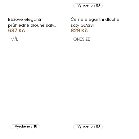
Vyrobeno v EU
Béžové elegantní
Černé elegantní dlouhé
průhledné dlouhé šaty
šaty GLASSI
637 Kč
829 Kč
EMVARK
M/L
ONESIZE
Vyrobeno v EU
Vyrobeno v EU