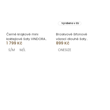
Vyrobeno v EU
Černé krajkové mini
Broskvové šifonové
koktejlové šaty VINDORA
vázací dlouhé šaty
1 799 Kč
899 Kč
s tylovým volánem
VIONELA
S/M
M/L
ONESIZE