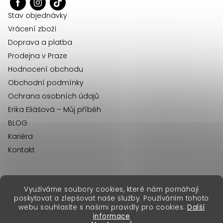
t
í
Stav objednávky
Vrácení zboží
Doprava a platba
Prodejna v Praze
Hodnocení obchodu
Obchodní podmínky
Ochrana osobních údajů
Erika Eliášová – Můj příběh
BLOG
Kariéra
Kontakt
Využíváme soubory cookies, které nám pomáhají
erikafashion.sk
poskytovat a zlepšovat naše služby. Používáním tohoto
Copyright 2026
Erika Fashion
. Všechna práva vyhrazena.
webu souhlasíte s našimi pravidly pro cookies.
Další
Vytvořil Shoptet Premium
&
informace