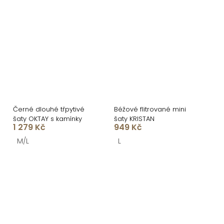
Černé dlouhé třpytivé
Béžové flitrované mini
šaty OKTAY s kamínky
šaty KRISTAN
1 279 Kč
949 Kč
M/L
L