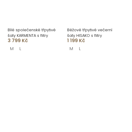
Bílé společenské třpytivé
Béžové třpytivé večerní
šaty KARMENTA s flitry
šaty HISAKO s flitry
3 799 Kč
1 199 Kč
M
L
M
L