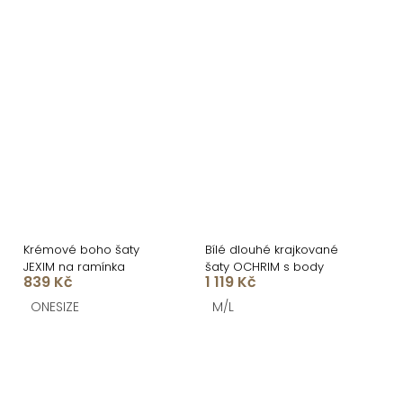
Krémové boho šaty
Bílé dlouhé krajkované
JEXIM na ramínka
šaty OCHRIM s body
839 Kč
1 119 Kč
ONESIZE
M/L