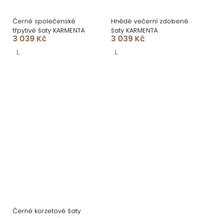
Černé společenské
Hnědé večerní zdobené
třpytivé šaty KARMENTA
šaty KARMENTA
3 039 Kč
3 039 Kč
L
L
Černé korzetové šaty