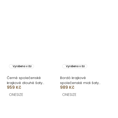
Vyrobeno v EU
Vyrobeno v EU
Černé společenské
Bordó krajkové
krajkové dlouhé šaty
společenské midi šaty
959 Kč
989 Kč
ZERULON
LIRONDE
ONESIZE
ONESIZE