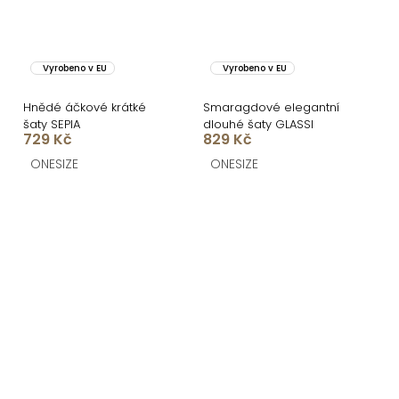
Vyrobeno v EU
Vyrobeno v EU
Hnědé áčkové krátké
Smaragdové elegantní
šaty SEPIA
dlouhé šaty GLASSI
729 Kč
829 Kč
ONESIZE
ONESIZE