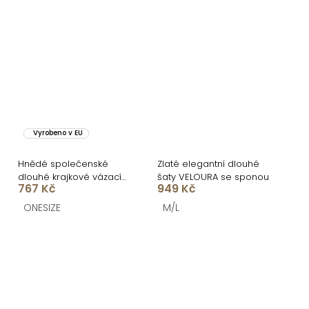
Vyrobeno v EU
Hnědé společenské
Zlaté elegantní dlouhé
dlouhé krajkové vázací
šaty VELOURA se sponou
767 Kč
949 Kč
šaty ZERULON
ONESIZE
M/L