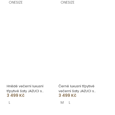
ONESIZE
ONESIZE
Hnědé večerní luxusní
Černé luxusní třpytivé
třpytivé šaty JAZUCI s
večerní šaty JAZUCI s
3 499 Kč
3 499 Kč
rozparkem a body
rozparkem a body
L
M
L