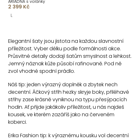
ARIADNA s volánky
2 399 Kč
L
O
v
Elegantní šaty jsou jistota na každou slavnostní
l
příležitost. Vyber délku podle formálnosti akce.
á
Průsvitné detaily dodají šatům smyslnost a lehkost.
d
Jemný náznak kůže působí rafinovaně. Pod ně
a
zvol vhodné spodní prádlo.
c
Náš tip: jeden výrazný doplněk a zbytek nech
í
decentní. Áčkový střih hezky skryje boky, přiléhavé
p
střihy zase krásně vyniknou na typu přesýpacích
r
hodin. Ať přijde jakákoliv příležitost, u nás najdeš
v
kousek, ve kterém zazáříš jako na červeném
k
koberci.
y
v
Erika Fashion tip: k výraznému kousku vol decentní