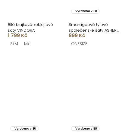
Vyrobeno v EU
Bílé krajkové koktejlové
Smaragdové tylové
šaty VINDORA
společenské šaty ASHER
1 799 Kč
899 Kč
s dlouhým rukávem
S/M
M/L
ONESIZE
Vyrobeno v EU
Vyrobeno v EU