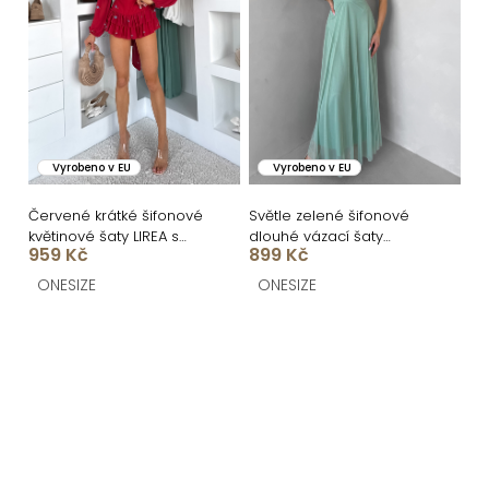
Vyrobeno v EU
Vyrobeno v EU
Červené krátké šifonové
Světle zelené šifonové
květinové šaty LIREA s
dlouhé vázací šaty
959 Kč
899 Kč
kraťásky
VIONELA
ONESIZE
ONESIZE