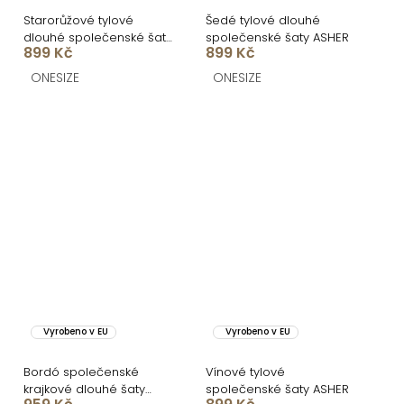
Starorůžové tylové
Šedé tylové dlouhé
dlouhé společenské šaty
společenské šaty ASHER
899 Kč
899 Kč
ASHER
ONESIZE
ONESIZE
Vyrobeno v EU
Vyrobeno v EU
Bordó společenské
Vínové tylové
krajkové dlouhé šaty
společenské šaty ASHER