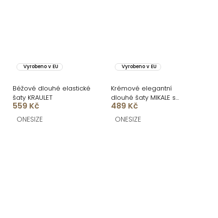
Vyrobeno v EU
Vyrobeno v EU
Béžové dlouhé elastické
Krémové elegantní
šaty KRAULET
dlouhé šaty MIKALE s
559 Kč
489 Kč
průstřihy
ONESIZE
ONESIZE