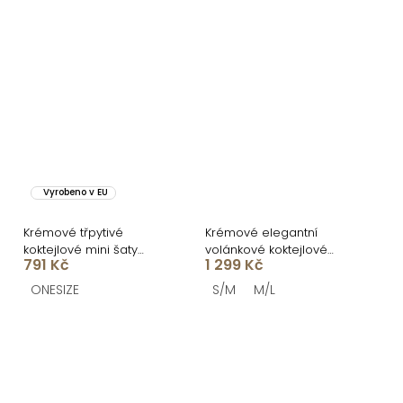
Vyrobeno v EU
Krémové třpytivé
Krémové elegantní
koktejlové mini šaty
volánkové koktejlové
791 Kč
1 299 Kč
VEKOMA
šaty MAVOLIN
ONESIZE
S/M
M/L