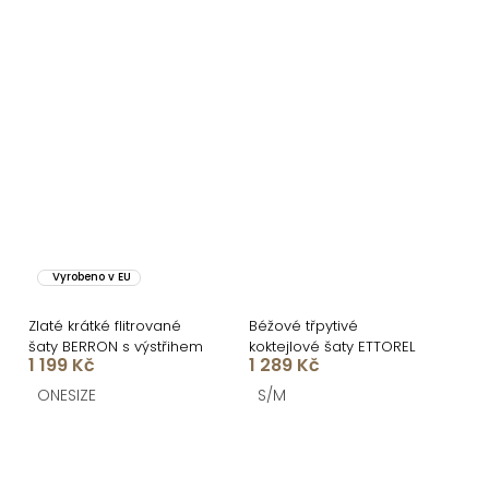
Vyrobeno v EU
Zlaté krátké flitrované
Béžové třpytivé
šaty BERRON s výstřihem
koktejlové šaty ETTOREL
1 199 Kč
1 289 Kč
ONESIZE
S/M