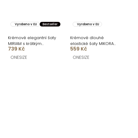
Vyrobeno v EU
Bestseller
Vyrobeno v EU
Krémové elegantní šaty
Krémové dlouhé
MIRIAM s krátkým
elastické šaty MIKORA
739 Kč
559 Kč
rukávem
pro družičky
ONESIZE
ONESIZE