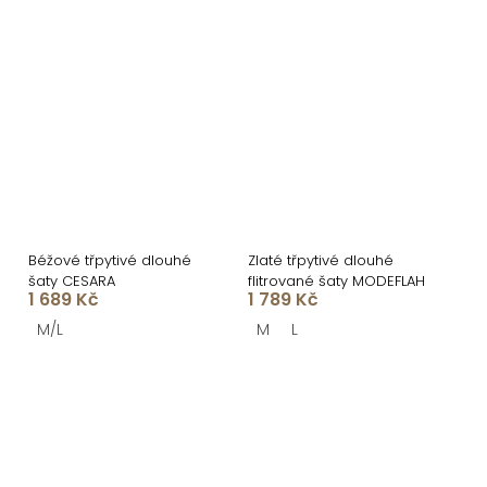
Béžové třpytivé dlouhé
Zlaté třpytivé dlouhé
šaty CESARA
flitrované šaty MODEFLAH
1 689 Kč
1 789 Kč
M/L
M
L