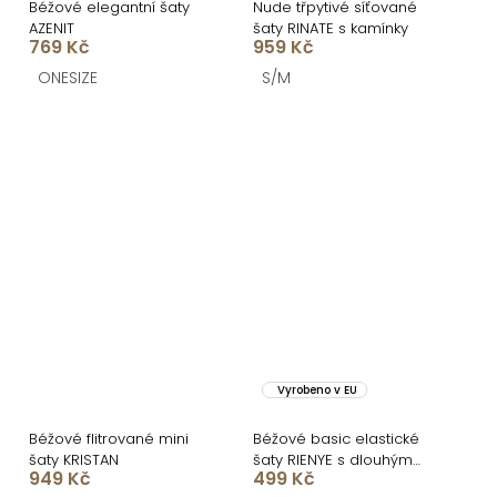
Béžové elegantní šaty
Nude třpytivé síťované
AZENIT
šaty RINATE s kamínky
769 Kč
959 Kč
ONESIZE
S/M
Vyrobeno v EU
Béžové flitrované mini
Béžové basic elastické
šaty KRISTAN
šaty RIENYE s dlouhým
949 Kč
499 Kč
rukávem