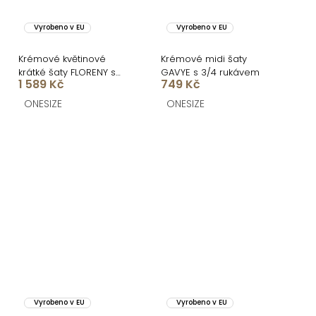
Vyrobeno v EU
Vyrobeno v EU
Krémové květinové
Krémové midi šaty
krátké šaty FLORENY s
GAVYE s 3/4 rukávem
1 589 Kč
749 Kč
volány
ONESIZE
ONESIZE
Vyrobeno v EU
Vyrobeno v EU