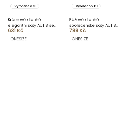
Vyrobeno v EU
Vyrobeno v EU
Krémové dlouhé
Béžové dlouhé
elegantní šaty AUTIS se
společenské šaty AUTIS
631 Kč
789 Kč
zavazováním
se zavazováním
ONESIZE
ONESIZE