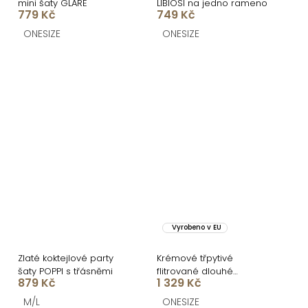
mini šaty GLARE
LIBIOSI na jedno rameno
779 Kč
749 Kč
ONESIZE
ONESIZE
Vyrobeno v EU
Zlaté koktejlové party
Krémové třpytivé
šaty POPPI s třásněmi
flitrované dlouhé
879 Kč
1 329 Kč
společenské šaty
LORVEA
M/L
ONESIZE