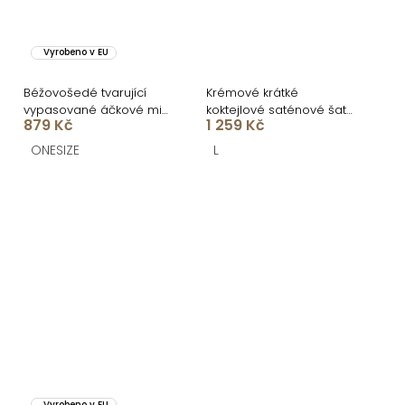
Vyrobeno v EU
Béžovošedé tvarující
Krémové krátké
vypasované áčkové midi
koktejlové saténové šaty
879 Kč
1 259 Kč
šaty VORTA
AMESTIA
ONESIZE
L
Vyrobeno v EU