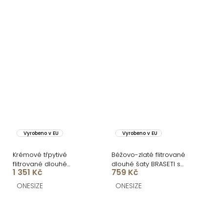
Vyrobeno v EU
Vyrobeno v EU
Krémové třpytivé
Béžovo-zlaté flitrované
flitrované dlouhé
dlouhé šaty BRASETI s
1 351 Kč
759 Kč
společenské šaty
mašlemi
COSMALA
ONESIZE
ONESIZE