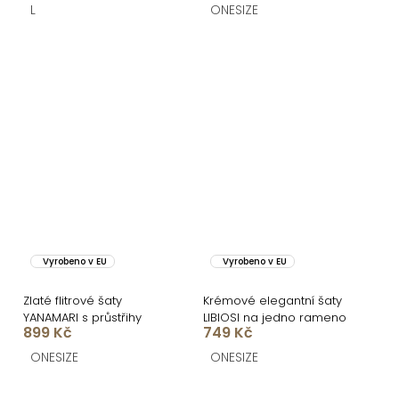
L
ONESIZE
Vyrobeno v EU
Vyrobeno v EU
Zlaté flitrové šaty
Krémové elegantní šaty
YANAMARI s průstřihy
LIBIOSI na jedno rameno
899 Kč
749 Kč
ONESIZE
ONESIZE