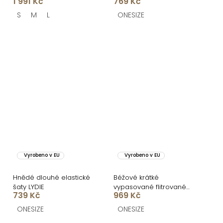
1 991 Kč
769 Kč
S
M
L
ONESIZE
Vyrobeno v EU
Vyrobeno v EU
Hnědé dlouhé elastické
Béžové krátké
šaty LYDIE
vypasované flitrované
739 Kč
969 Kč
šaty HELION
ONESIZE
ONESIZE