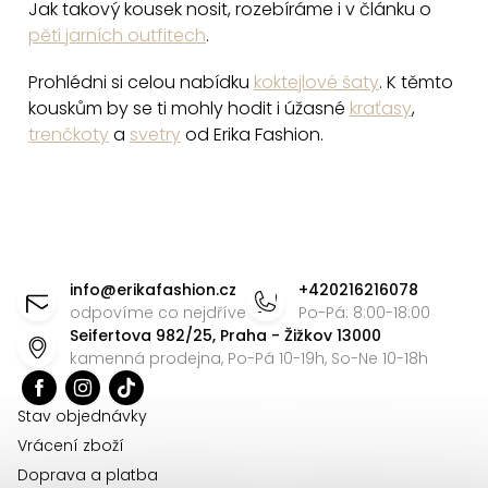
Jak takový kousek nosit, rozebíráme i v článku o
pěti jarních outfitech
.
Prohlédni si celou nabídku
koktejlové šaty
. K těmto
kouskům by se ti mohly hodit i úžasné
kraťasy
,
trenčkoty
a
svetry
od Erika Fashion.
Z
á
info
@
erikafashion.cz
+420216216078
p
odpovíme co nejdříve
Po-Pá: 8:00-18:00
Seifertova 982/25, Praha - Žižkov 13000
a
kamenná prodejna, Po-Pá 10-19h, So-Ne 10-18h
t
í
Stav objednávky
Vrácení zboží
Doprava a platba