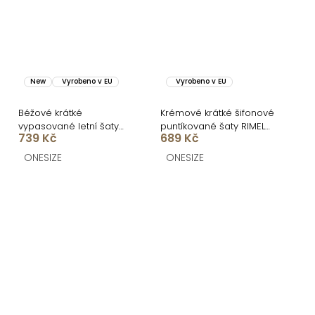
New
Vyrobeno v EU
Vyrobeno v EU
Béžové krátké
Krémové krátké šifonové
vypasované letní šaty
puntíkované šaty RIMELO
739 Kč
689 Kč
BRINELLE na ramínka
s kraťásky
ONESIZE
ONESIZE