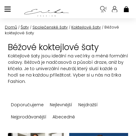
Přejít
na
NÁK
KOŠ
obsah
Domů
Šaty
Společenské šaty
Koktejlové šaty
Béžové
/
/
/
/
koktejlové šaty
Béžové koktejlové šaty
Koktejlové šaty jsou ideální na večírky a méně formální
oslavy. Béžová je nadčasová a působí draze, aniž by
křičela. Je to univerzální neutrál, který sluší každé a
hodí se na každou příležitost. Vyber si u nás na Erika
Fashion.
Ř
Doporučujeme
Nejlevnější
Nejdražší
a
z
Nejprodávanější
Abecedně
e