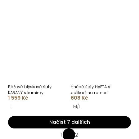
Béžové blýskavé šaty
Hnědé šaty HAFTA s
KARANY s kamínky
aplikací na rameni
1 559 Kč
608 Kč
L
M/L
Načíst 7 dalších
O
1
2
S