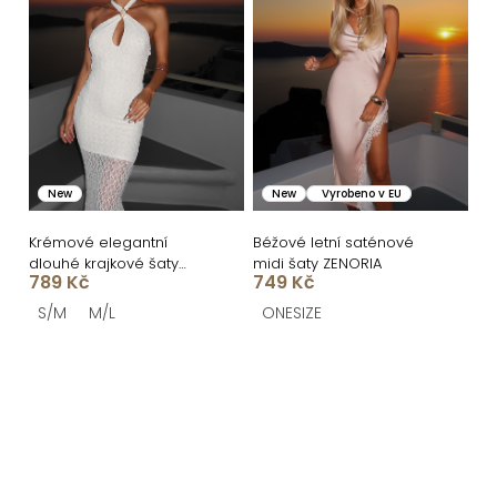
New
New
Vyrobeno v EU
Krémové elegantní
Béžové letní saténové
dlouhé krajkové šaty
midi šaty ZENORIA
789 Kč
749 Kč
MALLONE
S/M
M/L
ONESIZE