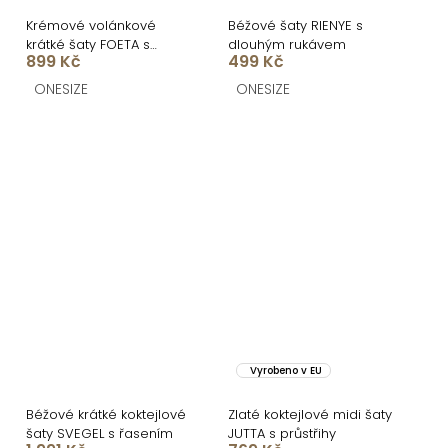
Krémové volánkové
Béžové šaty RIENYE s
krátké šaty FOETA s
dlouhým rukávem
899 Kč
499 Kč
všitými kraťásky
ONESIZE
ONESIZE
Vyrobeno v EU
Béžové krátké koktejlové
Zlaté koktejlové midi šaty
šaty SVEGEL s řasením
JUTTA s průstřihy