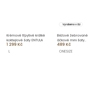
Vyrobeno v EU
Krémové třpytivé krátké
Béžové žebrované
koktejlové šaty ENTULA
áčkové mini šaty
1 299 Kč
489 Kč
CASSYNE
L
ONESIZE