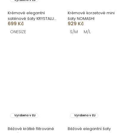
Krémové elegantní
Krémové korzetové mini
saténové šaty KRYSTALU
šaty NOMASHI
699 Kč
929 Kč
s krajkou
ONESIZE
S/M
M/L
Vyrobeno v EU
Vyrobeno v EU
Béžové krátké flitrované
Béžové elegantní šaty