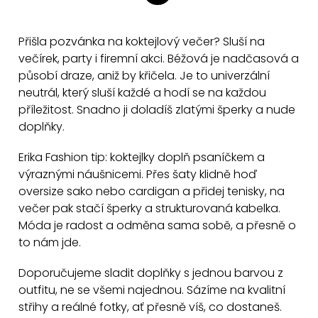
v
t
l
r
á
Přišla pozvánka na koktejlový večer? Sluší na
á
d
večírek, party i firemní akci. Béžová je nadčasová a
n
a
působí draze, aniž by křičela. Je to univerzální
k
neutrál, který sluší každé a hodí se na každou
c
o
příležitost. Snadno ji doladíš zlatými šperky a nude
v
í
doplňky.
á
p
n
r
Erika Fashion tip: koktejlky doplň psaníčkem a
í
v
výraznými náušnicemi. Přes šaty klidně hoď
k
oversize sako nebo cardigan a přidej tenisky, na
y
večer pak stačí šperky a strukturovaná kabelka.
v
Móda je radost a odměna sama sobě, a přesně o
ý
to nám jde.
p
Doporučujeme sladit doplňky s jednou barvou z
i
outfitu, ne se všemi najednou. Sázíme na kvalitní
s
střihy a reálné fotky, ať přesně víš, co dostaneš.
u