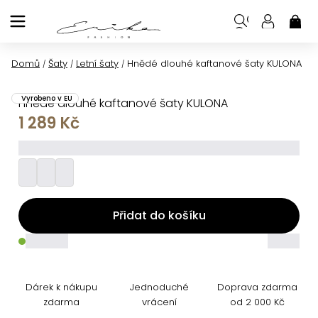
Přejít
na
NÁK
KOŠ
obsah
Domů
Šaty
Letní šaty
Hnědé dlouhé kaftanové šaty KULONA
/
/
/
Vyrobeno v EU
Hnědé dlouhé kaftanové šaty KULONA
1 289 Kč
_________
Přidat do košíku
_____
_____
Dárek k nákupu
Jednoduché
Doprava zdarma
zdarma
vrácení
od 2 000 Kč