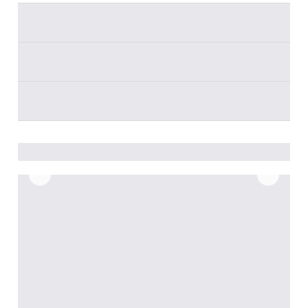
________
________
________