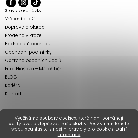
t
í
Stav objednávky
Vrácení zboží
Doprava a platba
Prodejna v Praze
Hodnocení obchodu
Obchodní podmínky
Ochrana osobních údajů
Erika Eliášová – Můj příběh
BLOG
Kariéra
Kontakt
Využíváme soubory cookies, které nám pomáhají
erikafashion.sk
poskytovat a zlepšovat naše služby. Používáním tohoto
Copyright 2026
Erika Fashion
. Všechna práva vyhrazena.
webu souhlasíte s našimi pravidly pro cookies.
Další
Vytvořil Shoptet Premium
&
informace