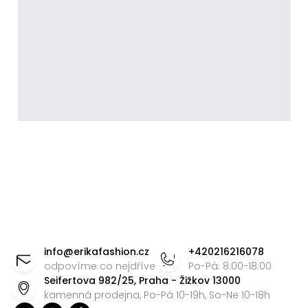
Z
á
info
@
erikafashion.cz
+420216216078
p
odpovíme co nejdříve
Po-Pá: 8:00-18:00
Seifertova 982/25, Praha - Žižkov 13000
a
kamenná prodejna, Po-Pá 10-19h, So-Ne 10-18h