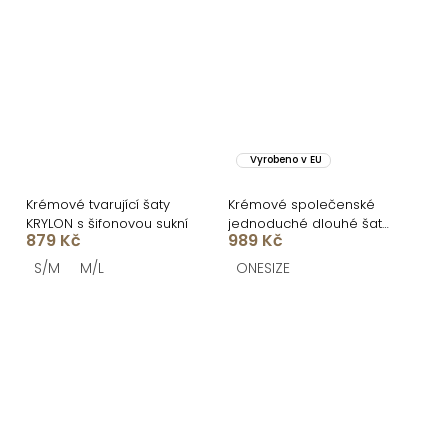
Vyrobeno v EU
Krémové tvarující šaty
Krémové společenské
KRYLON s šifonovou sukní
jednoduché dlouhé šaty
879 Kč
989 Kč
TEMIRA
S/M
M/L
ONESIZE