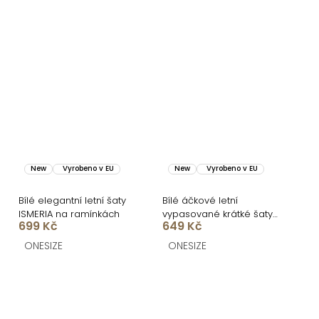
New
Vyrobeno v EU
New
Vyrobeno v EU
Bílé elegantní letní šaty
Bílé áčkové letní
ISMERIA na ramínkách
vypasované krátké šaty
699 Kč
649 Kč
BUMBLEE
ONESIZE
ONESIZE