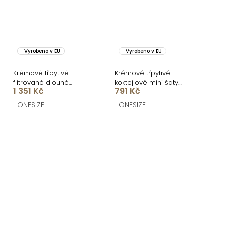
Vyrobeno v EU
Vyrobeno v EU
Krémové třpytivé
Krémové třpytivé
flitrované dlouhé
koktejlové mini šaty
1 351 Kč
791 Kč
společenské šaty
VEKOMA
COSMALA
ONESIZE
ONESIZE