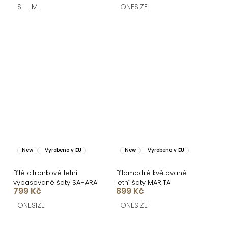
S
M
ONESIZE
New
Vyrobeno v EU
New
Vyrobeno v EU
Bílé citronkové letní
Bílomodré květované
vypasované šaty SAHARA
letní šaty MARITA
799 Kč
899 Kč
ONESIZE
ONESIZE