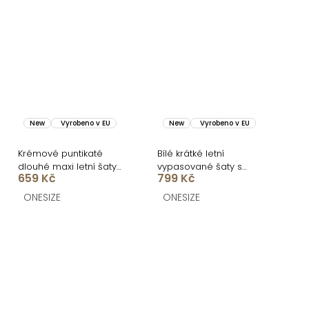
New
Vyrobeno v EU
New
Vyrobeno v EU
Krémové puntikaté
Bílé krátké letní
dlouhé maxi letní šaty
vypasované šaty s
659 Kč
799 Kč
RATCHET
citrony SOLARIS
ONESIZE
ONESIZE