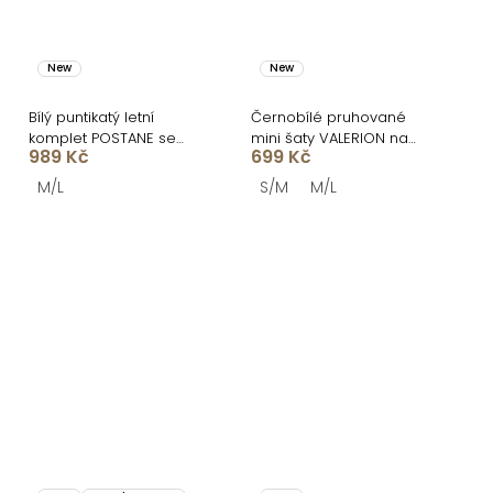
New
New
Bílý puntikatý letní
Černobílé pruhované
komplet POSTANE se
mini šaty VALERION na
989 Kč
699 Kč
sukní
ramínka
M/L
S/M
M/L