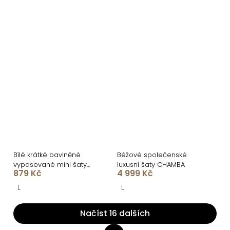
Bílé krátké bavlněné
Béžové společenské
vypasované mini šaty
luxusní šaty CHAMBA
879 Kč
4 999 Kč
LULLIS
L
L
Načíst 16 dalších