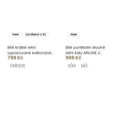
New
Vyrobeno v EU
New
Bílé krátké letní
Bílé puntikaté dlouhé
vypasované květované
letní šaty ARLUNE s
799 Kč
999 Kč
šaty SOLARIS
korzetem
ONESIZE
S/M
M/L