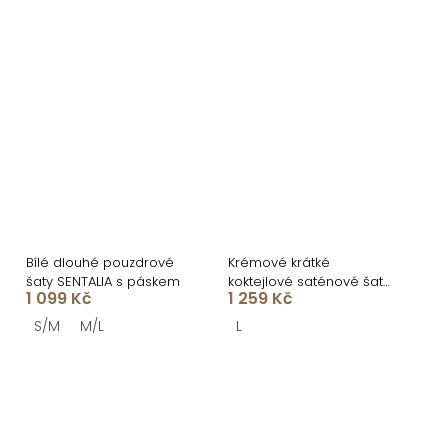
Bílé dlouhé pouzdrové
Krémové krátké
šaty SENTALIA s páskem
koktejlové saténové šaty
1 099 Kč
1 259 Kč
AMESTIA
S/M
M/L
L