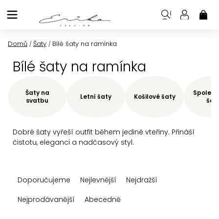
Přejít
na
NÁK
KOŠ
obsah
Domů
Šaty
Bílé šaty na ramínka
/
/
Bílé šaty na ramínka
Šaty na
Společe
Letní šaty
Košilové šaty
svatbu
šat
Dobré šaty vyřeší outfit během jediné vteřiny. Přináší
čistotu, eleganci a nadčasový styl.
Ř
Doporučujeme
Nejlevnější
Nejdražší
a
z
Nejprodávanější
Abecedně
e