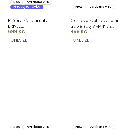
New
Vyrobeno v EU
Předobjednávka
New
Vyrobeno v EU
Bílé krátké letní šaty
Krémové květinové letní
BRINELLE
krátké šaty AMANYE s
699 Kč
859 Kč
kraťásky
ONESIZE
ONESIZE
New
Vyrobeno v EU
New
Vyrobeno v EU