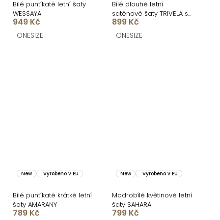
Bílé puntíkaté letní šaty
Bílé dlouhé letní
WESSAYA
saténové šaty TRIVELA s
949 Kč
899 Kč
puntíky
ONESIZE
ONESIZE
New
Vyrobeno v EU
New
Vyrobeno v EU
Bílé puntíkaté krátké letní
Modrobílé květinové letní
šaty AMARANY
šaty SAHARA
789 Kč
799 Kč