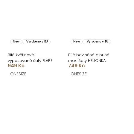
New
Vyrobeno v EU
New
Vyrobeno v EU
Bílé květinové
Bílé bavlněné dlouhé
vypasované šaty FLARE
maxi šaty HELIONKA
949 Kč
749 Kč
ONESIZE
ONESIZE