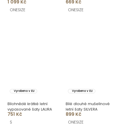
1 099 Kč
669 Kč
ONESIZE
ONESIZE
Vyrobeno v EU
Vyrobeno v EU
Bílohnědé krátké letní
Bílé dlouhé mušelínové
vypasované šaty LAURA
letní šaty SILVERA
751 Kč
899 Kč
S
ONESIZE