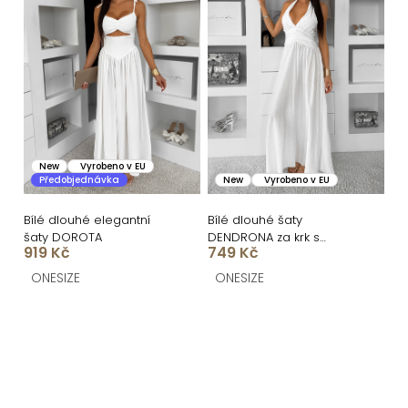
New
Vyrobeno v EU
Předobjednávka
New
Vyrobeno v EU
Bílé dlouhé elegantní
Bílé dlouhé šaty
šaty DOROTA
DENDRONA za krk s
919 Kč
749 Kč
výstřihem
ONESIZE
ONESIZE