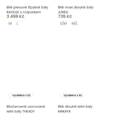
Bílé plesové třpytivé šaty
Bílé maxi dlouhé šaty
RAVELLE s rozparkem
JUNELL
3 499 Kč
735 Kč
M
L
S/M
M/L
Vyrobeno v EU
Vyrobeno v EU
Bíločervené vzorované
Bílé dlouhé letní šaty
letní šaty THEADY
MAKAYA