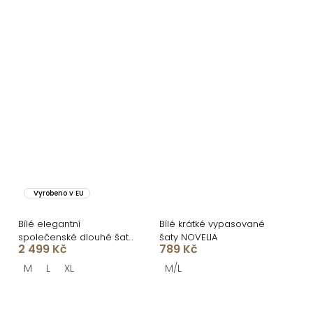
Vyrobeno v EU
Bílé elegantní
Bílé krátké vypasované
společenské dlouhé šaty
šaty NOVELIA
2 499 Kč
789 Kč
CORALYA
M
L
XL
M/L