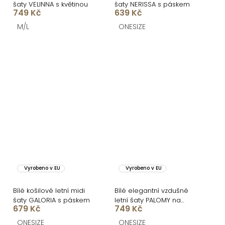
šaty VELINNA s květinou
šaty NERISSA s páskem
749 Kč
639 Kč
M/L
ONESIZE
Vyrobeno v EU
Vyrobeno v EU
Bílé košilové letní midi
Bílé elegantní vzdušné
šaty GALORIA s páskem
letní šaty PALOMY na
679 Kč
749 Kč
ramínkách
ONESIZE
ONESIZE