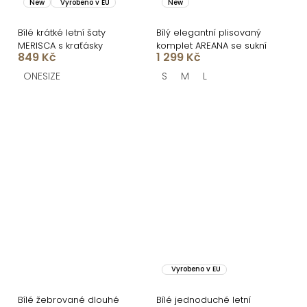
New
Vyrobeno v EU
New
Bílé krátké letní šaty
Bílý elegantní plisovaný
MERISCA s kraťásky
komplet AREANA se sukní
849 Kč
1 299 Kč
ONESIZE
S
M
L
Vyrobeno v EU
Bílé žebrované dlouhé
Bílé jednoduché letní