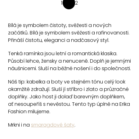
O
1
2
S
v
t
l
r
á
Bílá je symbolem čistoty, svěžesti a nových
á
d
začátků. Bílá je symbolem svěžesti a rafinovanosti.
n
a
Přináší čistotu, eleganci a nadčasový styl.
k
c
o
Tenká ramínka jsou letní a romantická klasika.
v
í
Působí lehce, žensky a nenuceně. Doplň je jemnými
á
p
náušnicemi. Sluší na běžné nošení i do společnosti.
n
r
í
v
Náš tip: kabelka a boty ve stejném tónu celý look
k
okamžitě zdražují. Sluší jí stříbro i zlato a průzračné
y
doplňky. Jako host ji dolaď barevným doplňkem,
ať nesoupeříš s nevěstou. Tento typ úplně na Erika
v
Fashion milujeme.
ý
p
Mrkni i na
smaragdové šaty
.
i
s