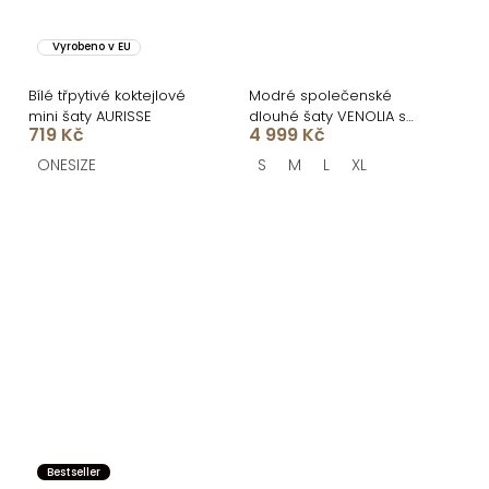
Vyrobeno v EU
Bílé třpytivé koktejlové
Modré společenské
mini šaty AURISSE
dlouhé šaty VENOLIA s
719 Kč
4 999 Kč
květinovým vzorem
ONESIZE
S
M
L
XL
Bestseller