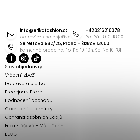
u
Z
á
info
@
erikafashion.cz
+420216216078
p
odpovíme co nejdříve
Po-Pá: 8:00-18:00
Seifertova 982/25, Praha - Žižkov 13000
a
kamenná prodejna, Po-Pá 10-19h, So-Ne 10-18h
t
í
Stav objednávky
Vrácení zboží
Doprava a platba
Prodejna v Praze
Hodnocení obchodu
Obchodní podmínky
Ochrana osobních údajů
Erika Eliášová – Můj příběh
BLOG