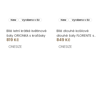
New
Vyrobeno v EU
New
Vyrobeno v EU
Bílé letní krátké květinové
Bílé dlouhé košilové
šaty ORIONKA s kraťásky
dlouhé šaty FLORENTE s
819 Kč
849 Kč
páskem
ONESIZE
ONESIZE