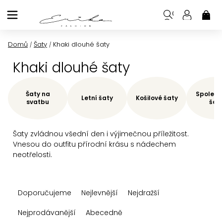
Přejít
na
NÁK
KOŠ
obsah
Domů
Šaty
Khaki dlouhé šaty
/
/
Khaki dlouhé šaty
Šaty na
Společe
Letní šaty
Košilové šaty
svatbu
šat
Šaty zvládnou všední den i výjimečnou příležitost.
Vnesou do outfitu přírodní krásu s nádechem
neotřelosti.
Ř
Doporučujeme
Nejlevnější
Nejdražší
a
z
Nejprodávanější
Abecedně