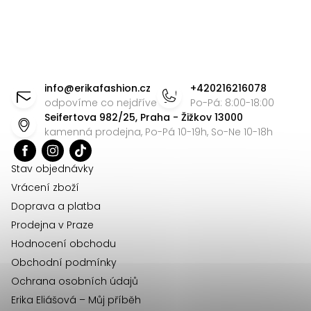
Z
á
info
@
erikafashion.cz
+420216216078
p
odpovíme co nejdříve
Po-Pá: 8:00-18:00
Seifertova 982/25, Praha - Žižkov 13000
a
kamenná prodejna, Po-Pá 10-19h, So-Ne 10-18h
t
í
Stav objednávky
Vrácení zboží
Doprava a platba
Prodejna v Praze
Hodnocení obchodu
Obchodní podmínky
Ochrana osobních údajů
Erika Eliášová – Můj příběh