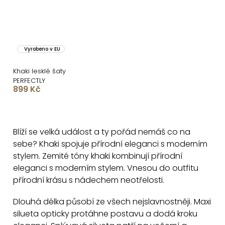
Vyrobeno v EU
Khaki lesklé šaty
PERFECTLY
899 Kč
O
v
Blíží se velká událost a ty pořád nemáš co na
l
sebe? Khaki spojuje přírodní eleganci s moderním
á
stylem. Zemité tóny khaki kombinují přírodní
d
eleganci s moderním stylem. Vnesou do outfitu
a
přírodní krásu s nádechem neotřelosti.
c
Dlouhá délka působí ze všech nejslavnostněji. Maxi
í
silueta opticky protáhne postavu a dodá kroku
p