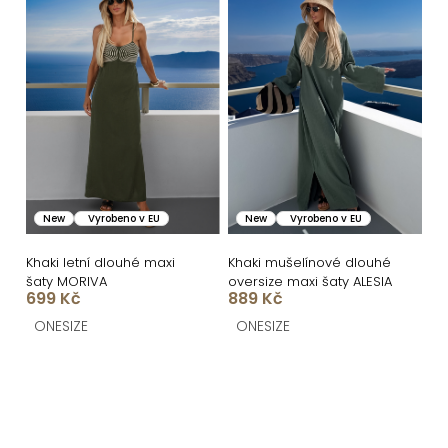
New
Vyrobeno v EU
New
Vyrobeno v EU
Khaki letní dlouhé maxi
Khaki mušelínové dlouhé
šaty MORIVA
oversize maxi šaty ALESIA
699 Kč
889 Kč
ONESIZE
ONESIZE