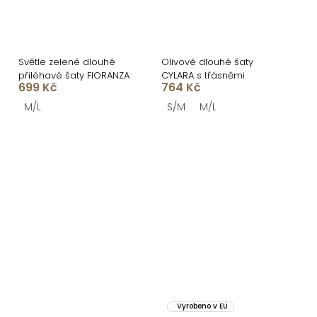
Světle zelené dlouhé
Olivové dlouhé šaty
přiléhavé šaty FIORANZA
CYLARA s třásněmi
699 Kč
764 Kč
M/L
S/M
M/L
Vyrobeno v EU