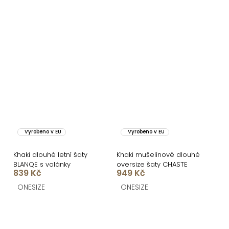
Vyrobeno v EU
Vyrobeno v EU
Khaki dlouhé letní šaty
Khaki mušelínové dlouhé
BLANQE s volánky
oversize šaty CHASTE
839 Kč
949 Kč
ONESIZE
ONESIZE