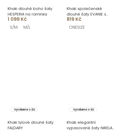
Khaki dlouhé boho šaty
Khaki společenské
HESPERIA na ramínka
dlouhé šaty EVANIE s
1 099 Kč
819 Kč
průstřihy
S/M
M/L
ONESIZE
Vyrobeno v EU
Vyrobeno v EU
Khaki tylové dlouhé šaty
Khaki elegantní
FALDARY
vypasované šaty NIRELA