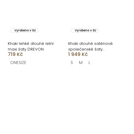
Vyrobeno v EU
Vyrobeno v EU
Khaki lehké dlouhé letní
Khaki dlouhé saténové
maxi šaty DREVON
společenské šaty
719 Kč
1 949 Kč
CELLINES
ONESIZE
S
M
L