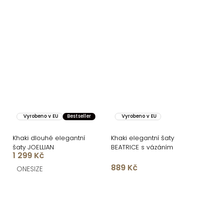
Vyrobeno v EU
Bestseller
Vyrobeno v EU
Khaki dlouhé elegantní
Khaki elegantní šaty
šaty JOELLIAN
BEATRICE s vázáním
1 299 Kč
889 Kč
ONESIZE