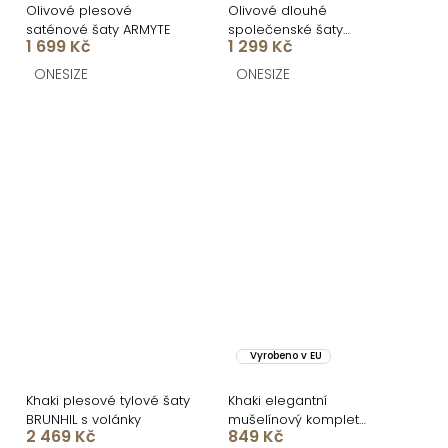
Olivové plesové
Olivové dlouhé
saténové šaty ARMYTE
společenské šaty
1 699 Kč
1 299 Kč
JOELLIAN s dlouhým
rukávem
ONESIZE
ONESIZE
Vyrobeno v EU
Khaki plesové tylové šaty
Khaki elegantní
BRUNHIL s volánky
mušelínový komplet
2 469 Kč
849 Kč
SOLAN