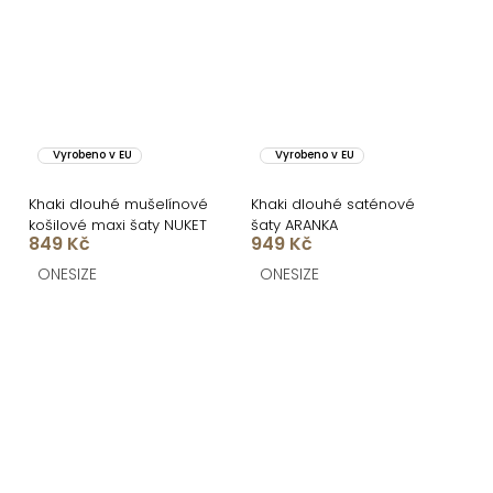
Vyrobeno v EU
Vyrobeno v EU
Khaki dlouhé mušelínové
Khaki dlouhé saténové
košilové maxi šaty NUKET
šaty ARANKA
849 Kč
949 Kč
ONESIZE
ONESIZE