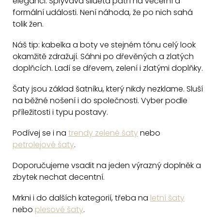
eleganci. Splývavá silueta patří na večerní a
r
formální události. Není náhoda, že po nich sahá
v
tolik žen.
k
y
Náš tip: kabelka a boty ve stejném tónu celý look
v
okamžitě zdražují. Sáhni po dřevěných a zlatých
ý
doplňcích. Ladí se dřevem, zelení i zlatými doplňky.
p
Šaty jsou základ šatníku, který nikdy nezklame. Sluší
i
na běžné nošení i do společnosti. Vyber podle
s
příležitosti i typu postavy.
u
Podívej se i na
trendy zelené šaty
nebo
petrolejové šaty
.
Doporučujeme vsadit na jeden výrazný doplněk a
zbytek nechat decentní.
Mrkni i do dalších kategorií, třeba na
letní šaty
nebo
plesové šaty
.