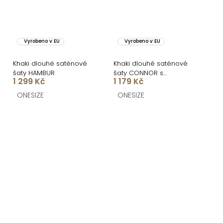
Vyrobeno v EU
Vyrobeno v EU
Khaki dlouhé saténové
Khaki dlouhé saténové
šaty HAMBUR
šaty CONNOR s
1 299 Kč
1 179 Kč
rozparkem
ONESIZE
ONESIZE