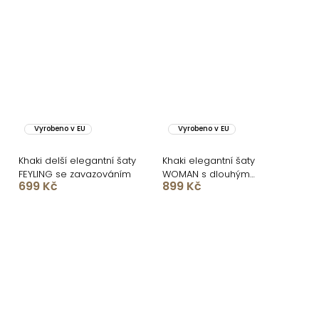
Vyrobeno v EU
Vyrobeno v EU
Khaki delší elegantní šaty
Khaki elegantní šaty
FEYLING se zavazováním
WOMAN s dlouhým
699 Kč
899 Kč
rukávem