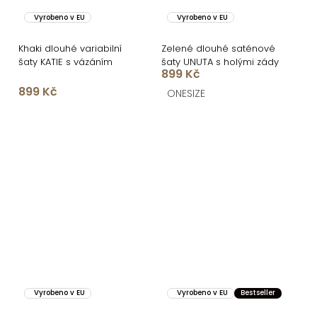
Vyrobeno v EU
Vyrobeno v EU
Khaki dlouhé variabilní
Zelené dlouhé saténové
šaty KATIE s vázáním
šaty UNUTA s holými zády
899 Kč
899 Kč
ONESIZE
Vyrobeno v EU
Vyrobeno v EU
Bestseller