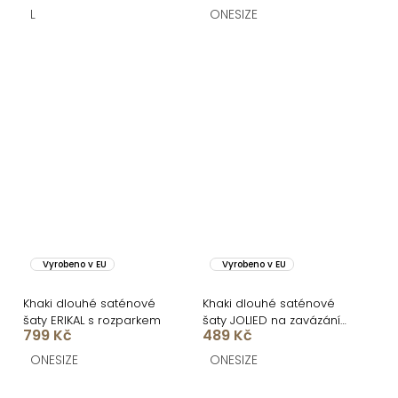
L
ONESIZE
Vyrobeno v EU
Vyrobeno v EU
Khaki dlouhé saténové
Khaki dlouhé saténové
šaty ERIKAL s rozparkem
šaty JOLIED na zavázání
799 Kč
489 Kč
kolem krku
ONESIZE
ONESIZE