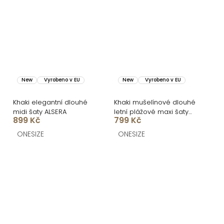
New
Vyrobeno v EU
New
Vyrobeno v EU
Khaki elegantní dlouhé
Khaki mušelínové dlouhé
midi šaty ALSERA
letní plážové maxi šaty
899 Kč
799 Kč
KOURAKY
ONESIZE
ONESIZE