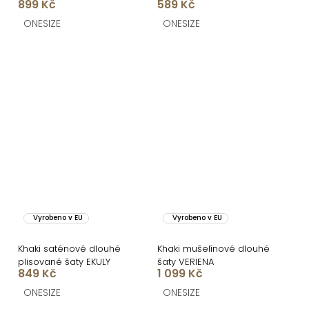
899 Kč
589 Kč
s vázáním
ONESIZE
ONESIZE
Vyrobeno v EU
Vyrobeno v EU
Khaki saténové dlouhé
Khaki mušelínové dlouhé
plisované šaty EKULY
šaty VERIENA
849 Kč
1 099 Kč
ONESIZE
ONESIZE