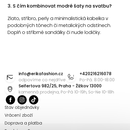
3. S čím kombinovat modré šaty na svatbu?
Zlato, stříbro, perly a minimalistická kabelka v
podobných tónech či metalických odstínech.
Doplň o stříbrné sandálky či nude lodičky.
Z
á
info
@
erikafashion.cz
+420216216078
p
odpovíme co nejdříve
Po-Pá: 8:00-18:00
Seifertova 982/25, Praha - Žižkov 13000
a
kamenná prodejna, Po-Pá 10-19h, So-Ne 10-18h
t
í
Stav objednávky
Vrácení zboží
Doprava a platba