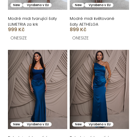
k
o
New
Vyrobeno v EU
New
Vyrobeno v EU
t
d
ů
u
Modré midi tvarující šaty
Modré midi květované
LUMETRIA za krk
šaty AETHELGA
k
999 Kč
899 Kč
t
ONESIZE
ONESIZE
ů
New
Vyrobeno v EU
New
Vyrobeno v EU