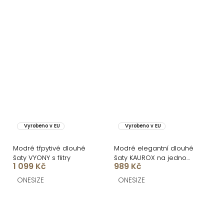
Vyrobeno v EU
Vyrobeno v EU
Modré třpytivé dlouhé
Modré elegantní dlouhé
šaty VYONY s flitry
šaty KAUROX na jedno
1 099 Kč
989 Kč
rameno
ONESIZE
ONESIZE