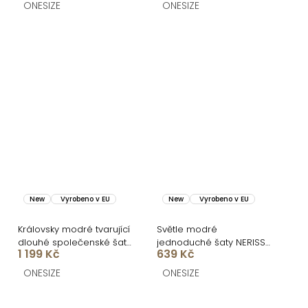
FRUESTA
ONESIZE
ONESIZE
New
Vyrobeno v EU
New
Vyrobeno v EU
Královsky modré tvarující
Světle modré
dlouhé společenské šaty
jednoduché šaty NERISSA
1 199 Kč
639 Kč
BRANFLA
s páskem
ONESIZE
ONESIZE