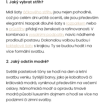
1. Jaký vybrat střih?
í
v
k
Midi šaty
áčkového střihu
jsou nejen pohodlné,
y
což po celém dni určitě oceníš, ale jsou především
v
elegantní. Naopak dlouhé šaty s
rozparkem
nebo
s
průstřihy
přidají na ženskosti a rafinovanosti. V
ý
kombinaci s
vysokými podpatky
navíc nádherně
p
prodlouží postavu. Dokonalou volbou budou i
i
koktejlové šaty
s krajkou. Ty se budou hodit i na
s
více formální svatbu.
u
2. Jaký odstín modré?
Světlé pastelové tóny se hodí na den a letní
svatbu venku. Sytější barvy, jako je kobaltová či
královská modrá, vyniknout především na večerní
oslavy. Námořnická modř a opravdu tmavě
modrá působí luxusním dojmem a hodí se více na
podzimní či zimní svatby.