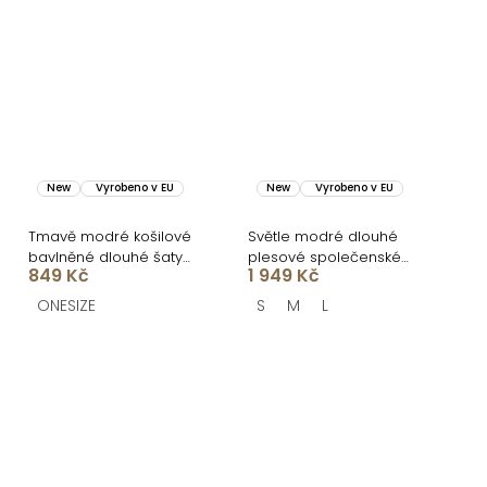
New
Vyrobeno v EU
New
Vyrobeno v EU
Tmavě modré košilové
Světle modré dlouhé
bavlněné dlouhé šaty
plesové společenské
849 Kč
1 949 Kč
FLORENTE
šaty CELLINES
ONESIZE
S
M
L