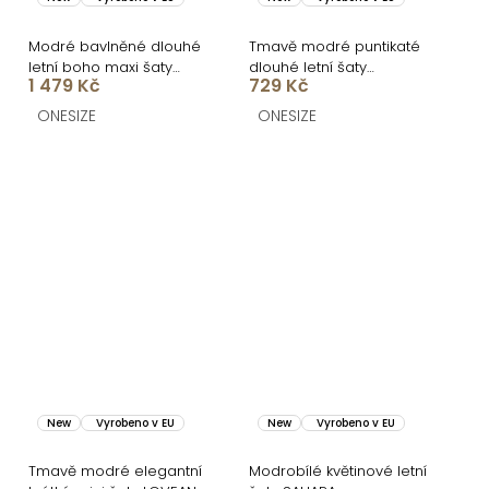
Modré bavlněné dlouhé
Tmavě modré puntikaté
letní boho maxi šaty
dlouhé letní šaty
1 479 Kč
729 Kč
CELATIA
UNIKRON s rozparkem
ONESIZE
ONESIZE
New
Vyrobeno v EU
New
Vyrobeno v EU
Tmavě modré elegantní
Modrobílé květinové letní