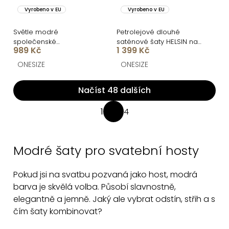
Vyrobeno v EU
Vyrobeno v EU
Světle modré
Petrolejové dlouhé
společenské
saténové šaty HELSIN na
989 Kč
1 399 Kč
jednoduché dlouhé šaty
ramínka
TEMIRA
ONESIZE
ONESIZE
Načíst 48 dalších
O
1
4
S
v
t
l
r
á
Modré šaty pro svatební hosty
á
d
n
a
Pokud jsi na svatbu pozvaná jako host, modrá
k
c
barva je skvělá volba. Působí slavnostně,
o
v
elegantně a jemně. Jaký ale vybrat odstín, střih a s
í
á
čím šaty kombinovat?
p
n
r