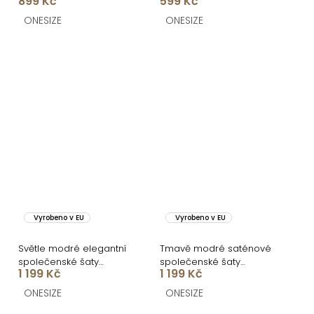
899 Kč
599 Kč
DELVINA
ONESIZE
ONESIZE
Vyrobeno v EU
Vyrobeno v EU
Světle modré elegantní
Tmavě modré saténové
společenské šaty
společenské šaty
1 199 Kč
1 199 Kč
IRAKLION
ATHEMA
ONESIZE
ONESIZE