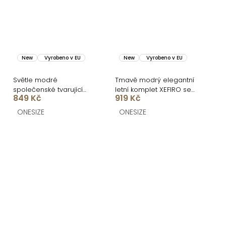
New
Vyrobeno v EU
New
Vyrobeno v EU
Světle modré
Tmavě modrý elegantní
společenské tvarující
letní komplet XEFIRO se
849 Kč
919 Kč
šaty FIAMMAR na jedno
sukní
rameno
ONESIZE
ONESIZE