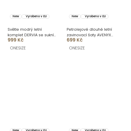
New
Vyrobeno v EU
New
Vyrobeno v EU
Světle modrý letní
Petrolejové dlouhé letní
komplet DERVIA se sukní
zavinovací šaty AVENYXA
999 Kč
699 Kč
a krajkou
s páskem
ONESIZE
ONESIZE
New
Vyrobeno v EU
New
Vyrobeno v EU