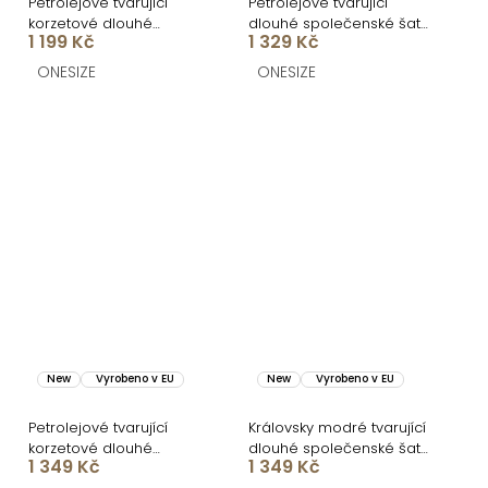
Petrolejové tvarující
Petrolejové tvarující
korzetové dlouhé
dlouhé společenské šaty
1 199 Kč
1 329 Kč
společenské šaty
CRUNCHA na jedno
BRANFLA
rameno
ONESIZE
ONESIZE
New
Vyrobeno v EU
New
Vyrobeno v EU
Petrolejové tvarující
Královsky modré tvarující
korzetové dlouhé
dlouhé společenské šaty
1 349 Kč
1 349 Kč
společenské šaty
FRUESTA