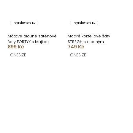
Vyrobeno v EU
Vyrobeno v EU
Mátové dlouhé saténové
Modré koktejlové šaty
šaty FORTYK s krajkou
STREGH s dlouhým
899 Kč
749 Kč
rukávem
ONESIZE
ONESIZE