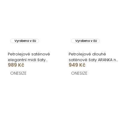
Vyrobeno v EU
Vyrobeno v EU
Petrolejové saténové
Petrolejové dlouhé
elegantní midi šaty
saténové šaty ARANKA na
989 Kč
949 Kč
SIMUEL se šněrováním
ramínka
ONESIZE
ONESIZE