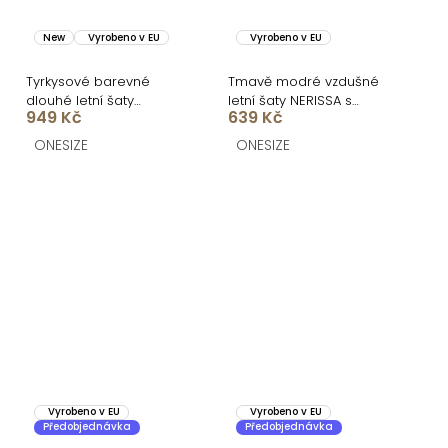
New
Vyrobeno v EU
Vyrobeno v EU
Tyrkysové barevné
Tmavě modré vzdušné
dlouhé letní šaty
letní šaty NERISSA s
949 Kč
639 Kč
WESSAYA
páskem
ONESIZE
ONESIZE
Vyrobeno v EU
Vyrobeno v EU
Předobjednávka
Předobjednávka