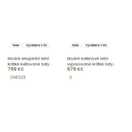
New
Vyrobeno v EU
New
Vyrobeno v EU
Modré elegantní letní
Modré květinové letní
krátké květované šaty
vypasované krátké šaty
799 Kč
679 Kč
VENSIA
ULJANA
ONESIZE
S