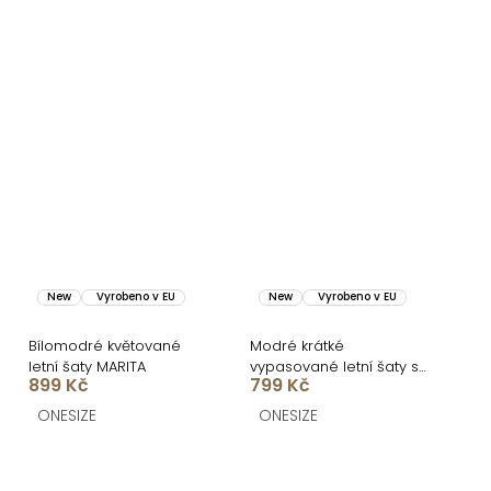
New
Vyrobeno v EU
New
Vyrobeno v EU
Bílomodré květované
Modré krátké
letní šaty MARITA
vypasované letní šaty s
899 Kč
799 Kč
citrony SOLARIS
ONESIZE
ONESIZE