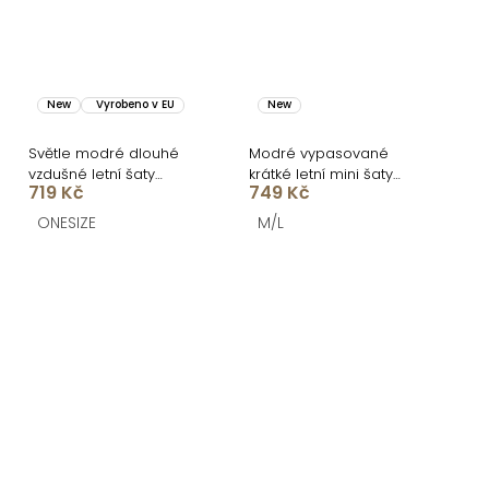
New
Vyrobeno v EU
New
Světle modré dlouhé
Modré vypasované
vzdušné letní šaty
krátké letní mini šaty
719 Kč
749 Kč
MEGATRO
ORSELLE
ONESIZE
M/L