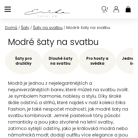
Přejít
na
NÁK
KOŠ
obsah
Domů
Šaty
Šaty na svatbu
Modré šaty na svatbu
/
/
/
Modré šaty na svatbu
Šaty pro
Dlouhé šaty
Pro hosty a
Jednod
družičky
na svatbu
svědka
šat
Modrá je jednou z nejelegantnějších a
nejuniverzálnějších barev, které můžeš na svatbu zvolit.
Je symbolem harmonie, noblesy a stylu. Díky široké
škále odstínů a střihů, které najdeš v naší kolekci Erika
Fashion, je také nespočet možností, jak modré šaty na
svatbu kombinovat.
Jemné pastelové tóny působí
romanticky a jsou jako stvořené na letní svatby,
zatímco sytější odstíny, jako je královská modrá nebo
námořnická modř, dodají outfitu více elegance a jsou