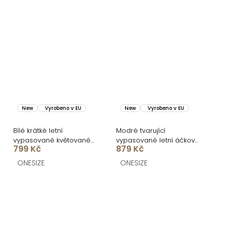
New
Vyrobeno v EU
New
Vyrobeno v EU
Bílé krátké letní
Modré tvarující
vypasované květované
vypasované letní áčkové
799 Kč
879 Kč
šaty SOLARIS
midi šaty VORTA
ONESIZE
ONESIZE