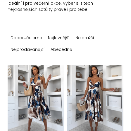
ideální i pro večerní akce. Vyber si z těch
nejkrásnějších šatů ty pravé i pro tebe!
Ř
Doporučujeme
Nejlevnější
Nejdražší
a
z
Nejprodávanější
Abecedně
e
n
V
í
ý
p
p
r
i
o
s
d
p
u
r