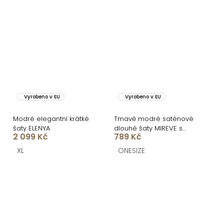
Vyrobeno v EU
Vyrobeno v EU
Modré elegantní krátké
Tmavě modré saténové
šaty ELENYA
dlouhé šaty MIREVE s
2 099 Kč
789 Kč
odhalenými zády
XL
ONESIZE