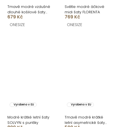
Tmavě modré vzdušné
Světle modré áčkové
dlouhé košilové šaty
midi šaty FLORENTA
679 Kč
769 Kč
GALORIA s páskem
ONESIZE
ONESIZE
Vyrobeno v EU
Vyrobeno v EU
Modré krátké letní šaty
Tmavě modré krátké
SOLVYN s puntíky
letní asymetrické šaty