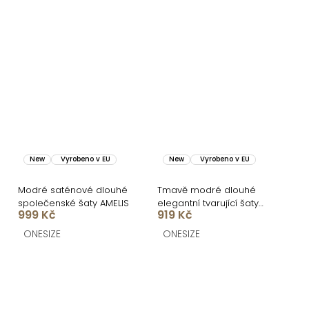
New
Vyrobeno v EU
New
Vyrobeno v EU
Modré saténové dlouhé
Tmavě modré dlouhé
společenské šaty AMELIS
elegantní tvarující šaty
999 Kč
919 Kč
DOROTA
ONESIZE
ONESIZE