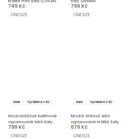
krátké mini šaty LOVEANA
šaty SAHARA
749 Kč
799 Kč
s volánkem
ONESIZE
ONESIZE
New
Vyrobeno v EU
New
Vyrobeno v EU
Modrobéžové květinové
Modré áčkové letní
vypasované letní šaty
vypasované krátké šaty
799 Kč
679 Kč
SAHARA
ULJANA s kytkami
ONESIZE
ONESIZE