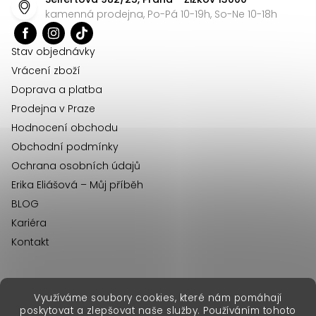
a
kamenná prodejna, Po-Pá 10-19h, So-Ne 10-18h
t
í
Stav objednávky
Vrácení zboží
Doprava a platba
Prodejna v Praze
Hodnocení obchodu
Obchodní podmínky
Ochrana osobních údajů
Erika Eliášová – Můj příběh
BLOG
Kariéra
Kontakt
Využíváme soubory cookies, které nám pomáhají
erikafashion.sk
poskytovat a zlepšovat naše služby. Používáním tohoto