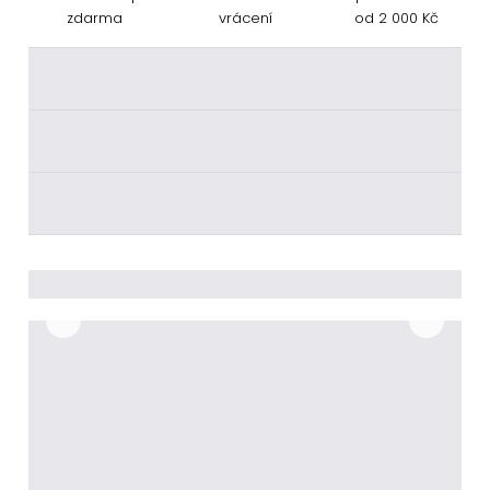
zdarma
vrácení
od 2 000 Kč
________
________
________