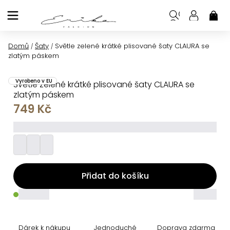
Přejít
na
NÁK
KOŠ
obsah
Domů
Šaty
Světle zelené krátké plisované šaty CLAURA se
/
/
zlatým páskem
Vyrobeno v EU
Světle zelené krátké plisované šaty CLAURA se
zlatým páskem
749 Kč
_________
Přidat do košíku
_____
_____
Dárek k nákupu
Jednoduché
Doprava zdarma