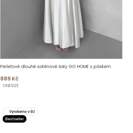
Perleťové dlouhé saténové šaty GO HOME s páskem
889 Kč
ONESIZE
Vyrobeno v EU
Bestseller