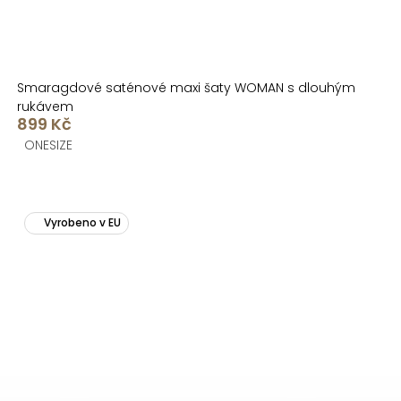
Smaragdové saténové maxi šaty WOMAN s dlouhým
rukávem
899 Kč
ONESIZE
Vyrobeno v EU