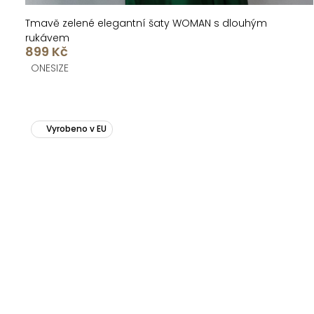
Tmavě zelené elegantní šaty WOMAN s dlouhým
rukávem
899 Kč
ONESIZE
Vyrobeno v EU