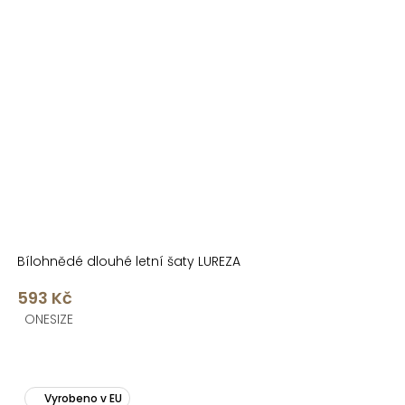
Bílohnědé dlouhé letní šaty LUREZA
593 Kč
ONESIZE
Vyrobeno v EU