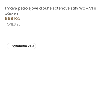
Tmavě petrolejové dlouhé saténové šaty WOMAN s
páskem
899 Kč
ONESIZE
Vyrobeno v EU