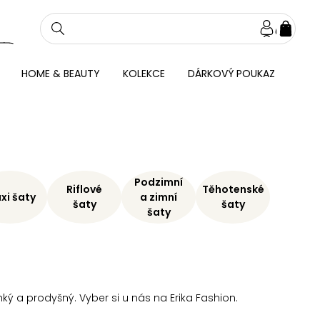
NÁKU
KOŠÍ
HOME & BEAUTY
KOLEKCE
DÁRKOVÝ POUKAZ
Podzimní
Riflové
Těhotenské
xi šaty
a zimní
šaty
šaty
šaty
ehký a prodyšný. Vyber si u nás na Erika Fashion.