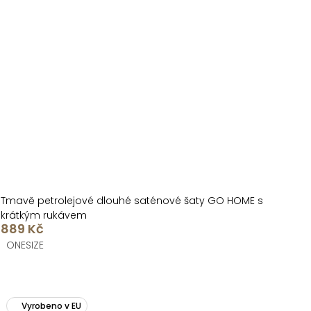
Tmavě petrolejové dlouhé saténové šaty GO HOME s
krátkým rukávem
889 Kč
ONESIZE
Vyrobeno v EU