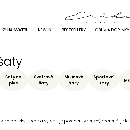
💐 NA SVATBU
NEW IN!
BESTSELLERY
OBUV A DOPLŇKY
šaty
Šaty na
Svetrové
Mikinové
Sportovní
Ma
ples
šaty
šaty
šaty
í střih opticky ubere a vytvaruje postavu. Vzdušný materiál je l