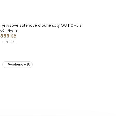
Tyrkysové saténové dlouhé šaty GO HOME s
výstřihem
889 Kč
ONESIZE
Vyrobeno v EU