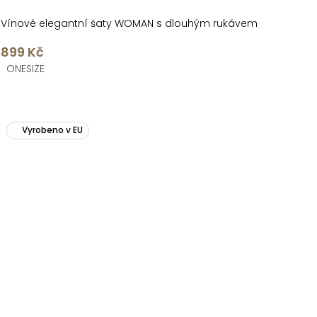
Vínové elegantní šaty WOMAN s dlouhým rukávem
899 Kč
ONESIZE
Vyrobeno v EU