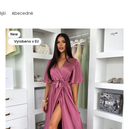
jší
Abecedně
New
Vyrobeno v EU