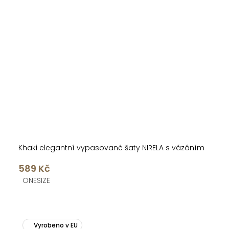
Khaki elegantní vypasované šaty NIRELA s vázáním
589 Kč
ONESIZE
Vyrobeno v EU