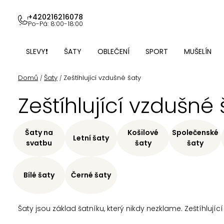
Přejít
na
+420216216078
Po-Pá: 8:00-18:00
obsah
SLEVY❗
ŠATY
OBLEČENÍ
SPORT
MUŠELÍN
Domů
Šaty
Zeštíhlující vzdušné šaty
/
/
Zeštíhlující vzdušné 
Šaty na
Košilové
Společenské
Letní šaty
svatbu
šaty
šaty
Bílé šaty
Černé šaty
Šaty jsou základ šatníku, který nikdy nezklame. Zeštíhlujíc