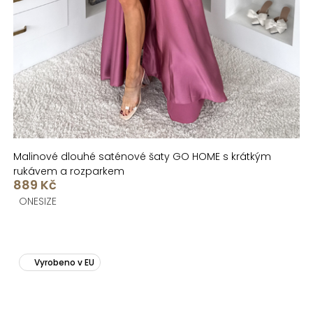
Malinové dlouhé saténové šaty GO HOME s krátkým
rukávem a rozparkem
889 Kč
ONESIZE
Vyrobeno v EU