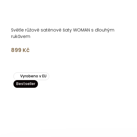
Světle růžové saténové šaty WOMAN s dlouhým
rukávem
899 Kč
Vyrobeno v EU
Bestseller