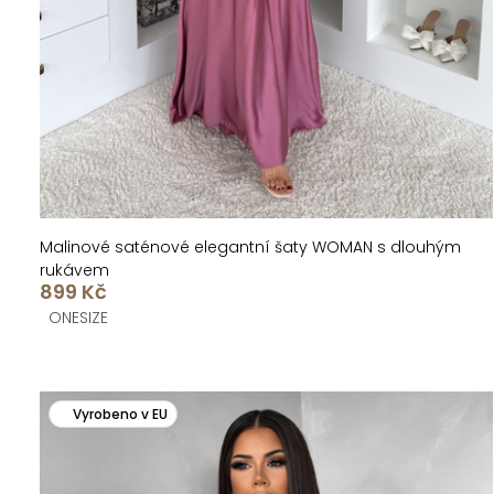
k
u
t
k
ů
t
ů
Malinové saténové elegantní šaty WOMAN s dlouhým
rukávem
899 Kč
ONESIZE
Vyrobeno v EU