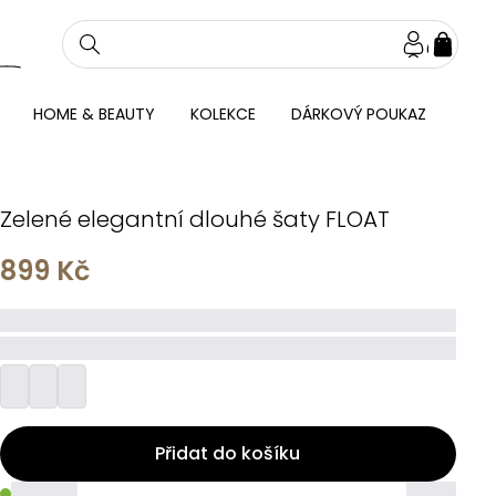
NÁKU
KOŠÍ
HOME & BEAUTY
KOLEKCE
DÁRKOVÝ POUKAZ
Zelené elegantní dlouhé šaty FLOAT
899 Kč
_____
_________
Přidat do košíku
_____
_____