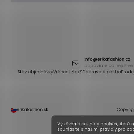
Z
á
info
@
erikafashion.cz
odpovíme co nejdříve
p
Stav objednávky
Vrácení zboží
Doprava a platba
Prode
a
t
í
erikafashion.sk
Copyrig
Využíváme soubory cookies, které 
souhlasíte s našimi pravidly pro co