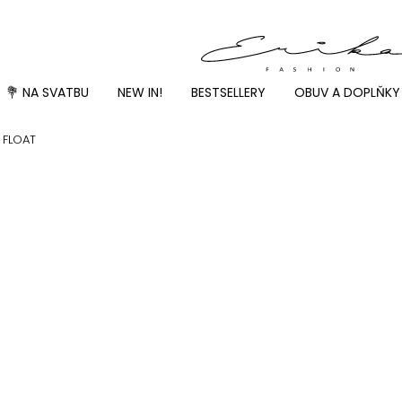
💐 NA SVATBU
NEW IN!
BESTSELLERY
OBUV A DOPLŇKY
 FLOAT