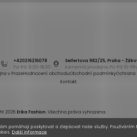
+420216216078
Seifertova 982/25, Praha - Žižko
Po-Pá: 8:00-18:00
kamenná prodejna, Po-Pá 10-19h,
jna v Praze
Hodnocení obchodu
Obchodní podmínky
Ochrana 
Kontakt
ht 2026
Erika Fashion
. Všechna práva vyhrazena.
nám pomáhají poskytovat a zlepšovat naše služby. Používáním
okies.
Další informace