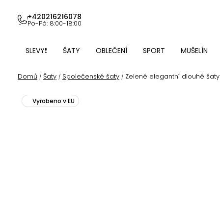
Přejít
na
+420216216078
Po-Pá: 8:00-18:00
obsah
SLEVY❗
ŠATY
OBLEČENÍ
SPORT
MUŠELÍN
Domů
Šaty
Společenské šaty
Zelené elegantní dlouhé šaty
/
/
/
Vyrobeno v EU