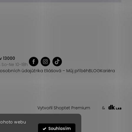
v 13000
 So-Ne 10-18h
osobních údajů
Erika Eliášová – Můj příběh
BLOG
Kariéra
Vytvořil Shoptet Premium
&
 tohoto webu
Souhlasím