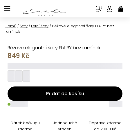
Přejít
na
NÁK
KOŠ
obsah
Domů
Šaty
Letní šaty
Béžové elegantní šaty FLAIRY bez
/
/
/
ramínek
Béžové elegantní šaty FLAIRY bez ramínek
849 Kč
_________
Přidat do košíku
_____
_____
Dárek k nákupu
Jednoduché
Doprava zdarma
zdarma
vrácení
od 2 000 Kč