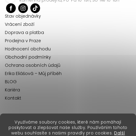
t
í
Stav objednávky
Vrácení zboží
Doprava a platba
Prodejna v Praze
Hodnocení obchodu
Obchodní podmínky
Ochrana osobních údajů
Erika Eliášová – Můj příběh
BLOG
Kariéra
Kontakt
Využíváme soubory cookies, které nám pomáhají
erikafashion.sk
poskytovat a zlepšovat naše služby. Používáním tohoto
Copyright 2026
Erika Fashion
. Všechna práva vyhrazena.
webu souhlasíte s našimi pravidly pro cookies.
Další