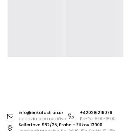
Z
á
info
@
erikafashion.cz
+420216216078
p
odpovíme co nejdříve
Po-Pá: 8:00-18:00
Seifertova 982/25, Praha - Žižkov 13000
a
kamenná prodejna, Po-Pá 10-19h, So-Ne 10-18h