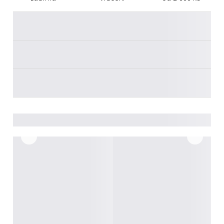
________
________
________