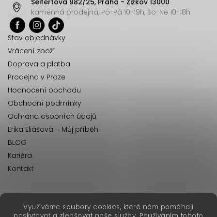
Seifertova 982/25, Praha - Žižkov 13000
a
kamenná prodejna, Po-Pá 10-19h, So-Ne 10-18h
t
í
Stav objednávky
Vrácení zboží
Doprava a platba
Prodejna v Praze
Hodnocení obchodu
Obchodní podmínky
Ochrana osobních údajů
Erika Eliášová – Můj příběh
BLOG
Kariéra
Kontakt
Využíváme soubory cookies, které nám pomáhají
erikafashion.sk
poskytovat a zlepšovat naše služby. Používáním tohoto