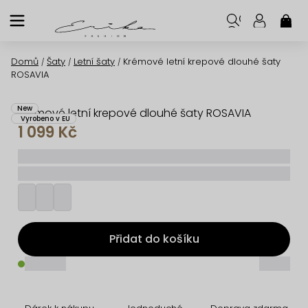
Přejít
na
NÁK
KOŠ
obsah
Domů
Šaty
Letní šaty
Krémové letní krepové dlouhé šaty
/
/
/
ROSAVIA
New
Krémové letní krepové dlouhé šaty ROSAVIA
Vyrobeno v EU
1 099 Kč
_____
_________
Přidat do košíku
_____
_____