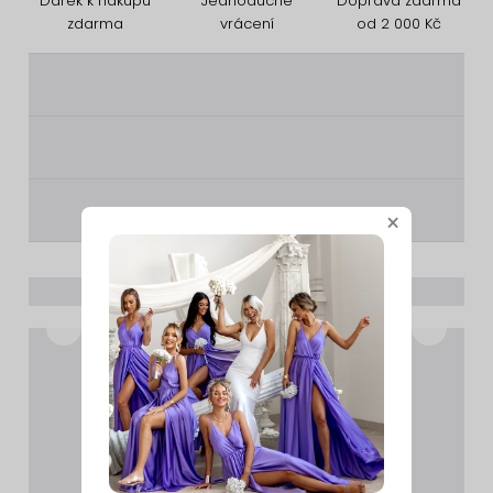
Dárek k nákupu
Jednoduché
Doprava zdarma
zdarma
vrácení
od 2 000 Kč
________
________
________
×