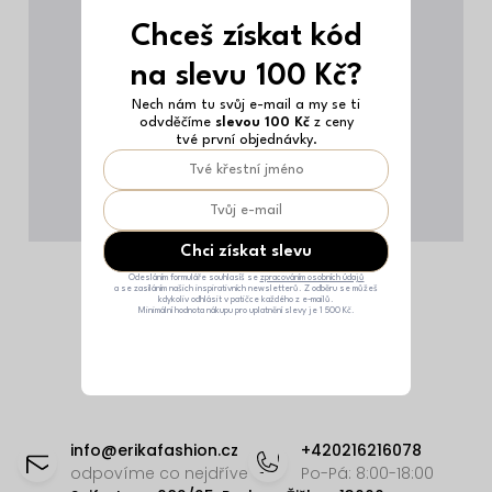
Chceš získat kód
na slevu 100 Kč?
Nech nám tu svůj e-mail a my se ti
odvděčíme
slevou 100 Kč
z ceny
tvé první objednávky.
Chci získat slevu
Odesláním formuláře souhlasíš se
zpracováním osobních údajů
a se zasíláním našich inspirativních newsletterů. Z odběru se můžeš
kdykoliv odhlásit v patičce každého z e-mailů.
Minimální hodnota nákupu pro uplatnění slevy je 1 500 Kč.
Z
á
info
@
erikafashion.cz
+420216216078
p
odpovíme co nejdříve
Po-Pá: 8:00-18:00