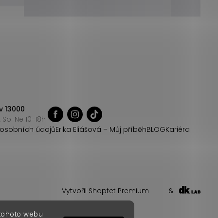
v 13000
 So-Ne 10-18h
osobních údajů
Erika Eliášová – Můj příběh
BLOG
Kariéra
Vytvořil Shoptet Premium
&
 tohoto webu