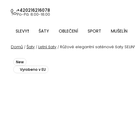
Přejít
na
+420216216078
Po-Pá: 8:00-18:00
obsah
SLEVY❗
ŠATY
OBLEČENÍ
SPORT
MUŠELÍN
Domů
Šaty
Letní šaty
Růžové elegantní saténové šaty SELINY
/
/
/
New
Vyrobeno v EU