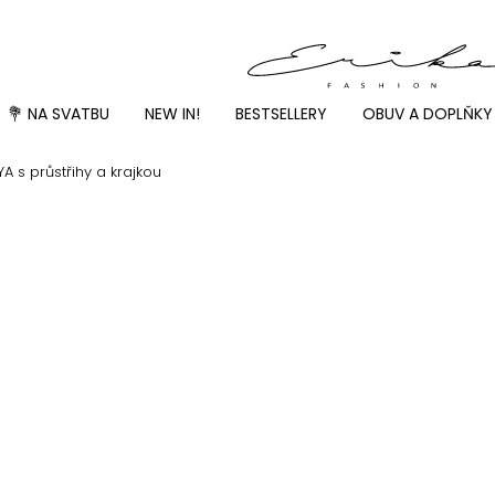
💐 NA SVATBU
NEW IN!
BESTSELLERY
OBUV A DOPLŇKY
A s průstřihy a krajkou