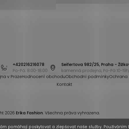
+420216216078
Seifertova 982/25, Praha - Žižko
Po-Pá: 8:00-18:00
kamenná prodejna, Po-Pá 10-19h,
jna v Praze
Hodnocení obchodu
Obchodní podmínky
Ochrana 
Kontakt
ht 2026
Erika Fashion
. Všechna práva vyhrazena.
nám pomáhají poskytovat a zlepšovat naše služby. Používáním