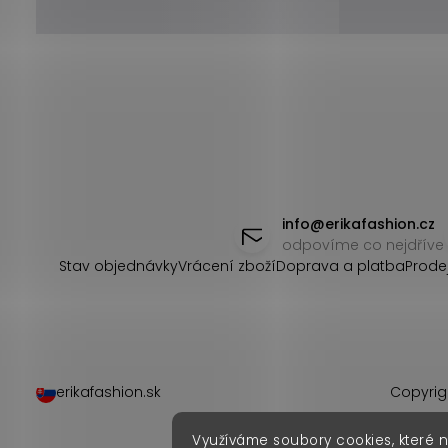
Z
á
info
@
erikafashion.cz
odpovíme co nejdříve
p
Stav objednávky
Vrácení zboží
Doprava a platba
Prode
a
t
í
erikafashion.sk
Copyrig
Využíváme soubory cookies, které 