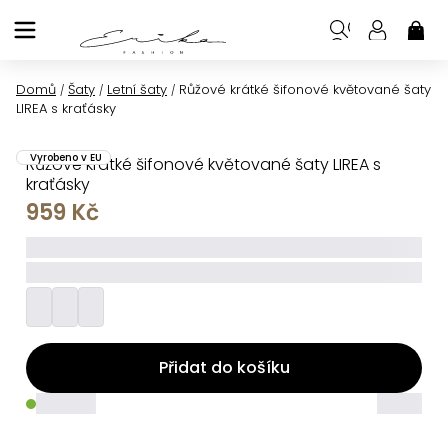
Přejít
na
NÁK
KOŠ
obsah
Domů
Šaty
Letní šaty
Růžové krátké šifonové květované šaty
/
/
/
LIREA s kraťásky
Vyrobeno v EU
Růžové krátké šifonové květované šaty LIREA s
kraťásky
959 Kč
_____
_________
Přidat do košíku
_____
_____