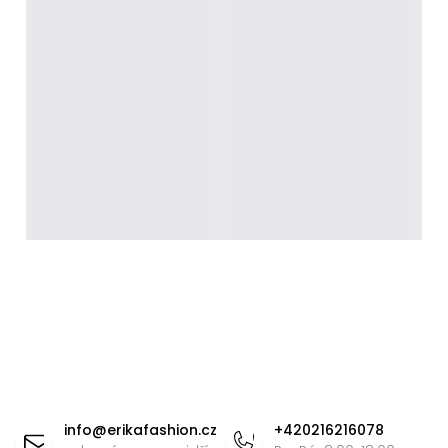
Z
á
info
@
erikafashion.cz
+420216216078