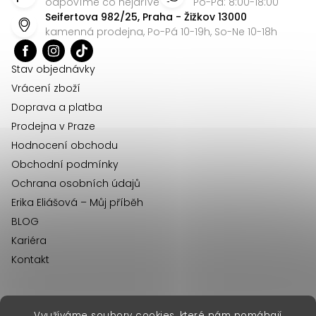
p
odpovíme co nejdříve
Po-Pá: 8:00-18:00
Seifertova 982/25, Praha - Žižkov 13000
a
kamenná prodejna, Po-Pá 10-19h, So-Ne 10-18h
t
í
Stav objednávky
Vrácení zboží
Doprava a platba
Prodejna v Praze
Hodnocení obchodu
Obchodní podmínky
Ochrana osobních údajů
Erika Eliášová – Můj příběh
BLOG
Kariéra
Kontakt
Využíváme soubory cookies, které nám pomáhají