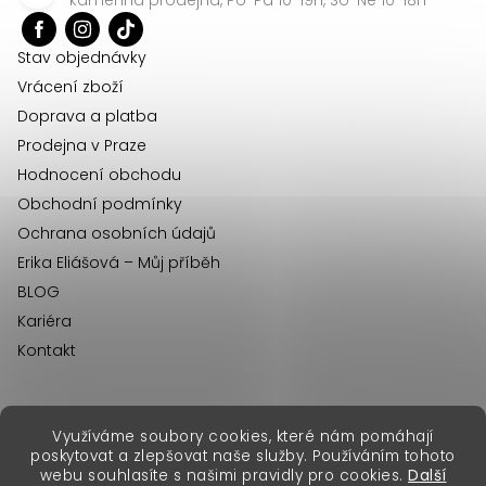
t
í
Stav objednávky
Vrácení zboží
Doprava a platba
Prodejna v Praze
Hodnocení obchodu
Obchodní podmínky
Ochrana osobních údajů
Erika Eliášová – Můj příběh
BLOG
Kariéra
Kontakt
Využíváme soubory cookies, které nám pomáhají
erikafashion.sk
poskytovat a zlepšovat naše služby. Používáním tohoto
Copyright 2026
Erika Fashion
. Všechna práva vyhrazena.
webu souhlasíte s našimi pravidly pro cookies.
Další