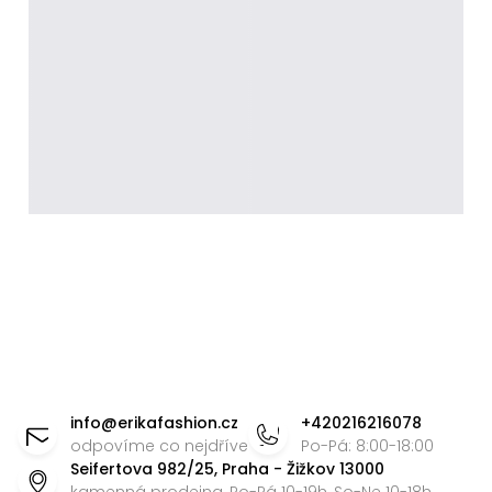
Z
á
info
@
erikafashion.cz
+420216216078
p
odpovíme co nejdříve
Po-Pá: 8:00-18:00
Seifertova 982/25, Praha - Žižkov 13000
a
kamenná prodejna, Po-Pá 10-19h, So-Ne 10-18h