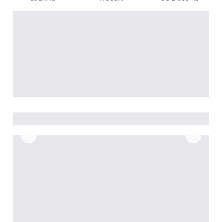
________
________
________