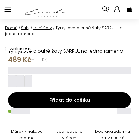
Přejít
na
NÁK
KOŠ
obsah
Domů
Šaty
Letní šaty
Tyrkysové dlouhé šaty SARRUL na
/
/
/
jedno rameno
Vyrobeno v EU
Tyrkysové dlouhé šaty SARRUL na jedno rameno
489 Kč
699 Kč
_________
Přidat do košíku
_____
_____
Dárek k nákupu
Jednoduché
Doprava zdarma
zdarma
vrácení
od 2 000 Kč