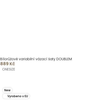
Bílorůžové variabilní vázací šaty DOUBLEM
889 Kč
ONESIZE
New
Vyrobeno v EU