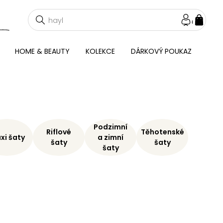
NÁKU
KOŠÍ
HOME & BEAUTY
KOLEKCE
DÁRKOVÝ POUKAZ
Podzimní
Riflové
Těhotenské
xi šaty
a zimní
šaty
šaty
šaty