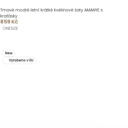
Tmavě modré letní krátké květinové šaty AMANYE s
kraťásky
859 Kč
ONESIZE
New
Vyrobeno v EU