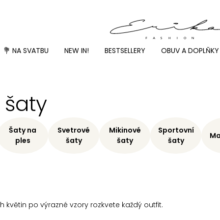
💐 NA SVATBU
NEW IN!
BESTSELLERY
OBUV A DOPLŇKY
 šaty
Šaty na
Svetrové
Mikinové
Sportovní
Ma
ples
šaty
šaty
šaty
 květin po výrazné vzory rozkvete každý outfit.