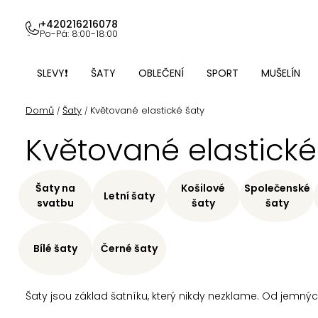
Přejít
na
+420216216078
Po-Pá: 8:00-18:00
obsah
SLEVY❗
ŠATY
OBLEČENÍ
SPORT
MUŠELÍN
Domů
Šaty
Květované elastické šaty
/
/
Květované elastické
Šaty na
Košilové
Společenské
Letní šaty
svatbu
šaty
šaty
Bílé šaty
Černé šaty
Šaty jsou základ šatníku, který nikdy nezklame. Od jemných