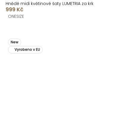
Hnědé midi květinové šaty LUMETRIA za krk
999 Kč
ONESIZE
New
Vyrobeno v EU