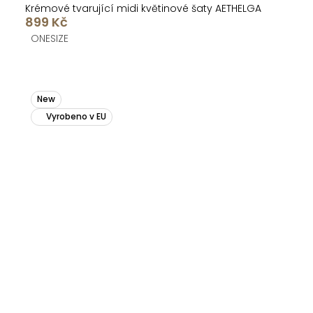
Krémové tvarující midi květinové šaty AETHELGA
899 Kč
ONESIZE
New
Vyrobeno v EU