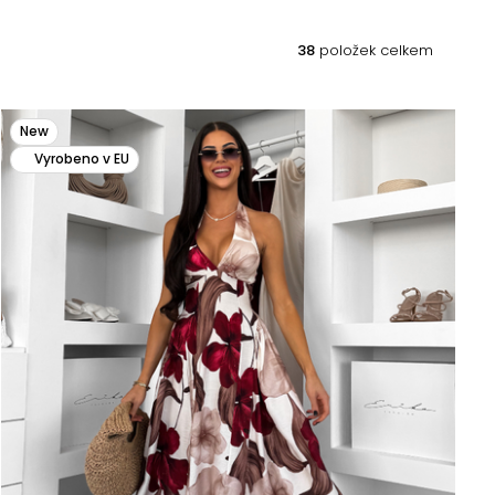
38
položek celkem
New
Vyrobeno v EU