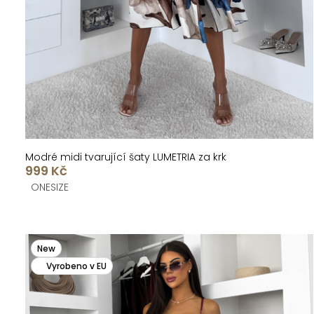
k
u
t
k
ů
t
ů
Modré midi tvarující šaty LUMETRIA za krk
999 Kč
ONESIZE
New
Vyrobeno v EU