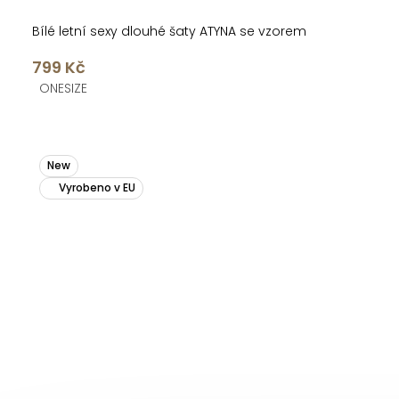
Bílé letní sexy dlouhé šaty ATYNA se vzorem
799 Kč
ONESIZE
New
Vyrobeno v EU