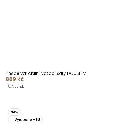
Hnědé variabilní vázací šaty DOUBLEM
889 Kč
ONESIZE
New
Vyrobeno v EU