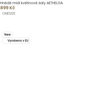
Hnědé midi květinové šaty AETHELGA
899 Kč
ONESIZE
New
Vyrobeno v EU