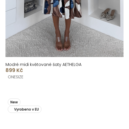
Modré midi květované šaty AETHELGA
899 Kč
ONESIZE
New
Vyrobeno v EU