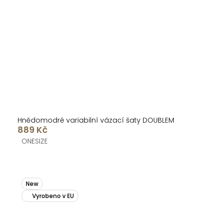
Hnědomodré variabilní vázací šaty DOUBLEM
889 Kč
ONESIZE
New
Vyrobeno v EU