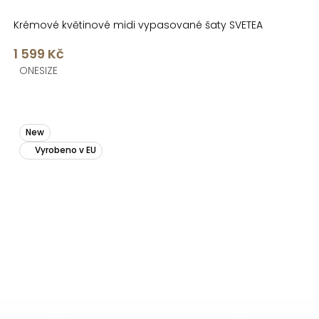
Krémové květinové midi vypasované šaty SVETEA
1 599 Kč
ONESIZE
New
Vyrobeno v EU