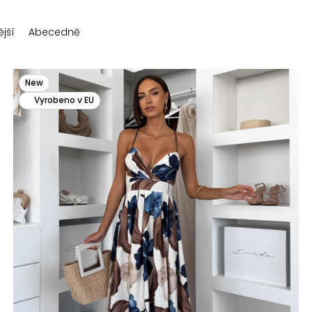
jší
Abecedně
New
Vyrobeno v EU