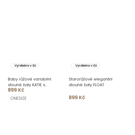
Vyrobeno v EU
Vyrobeno v EU
Baby růžové variabilní
Starorůžové elegantní
dlouhé šaty KATIE s
dlouhé šaty FLOAT
899 Kč
vázáním
899 Kč
ONESIZE