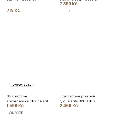
7 899 Kč
výstřihem
kamínky
719 Kč
L
XL
Vyrobeno v EU
Starorůžové
Starorůžové plesové
společenské dlouhé šaty
tylové šaty BRUNHIL s
1 599 Kč
2 469 Kč
SYCHAEUS bez ramínek
volánky
ONESIZE
L