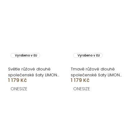
Vyrobeno v EU
Vyrobeno v EU
Světle růžové dlouhé
Tmavě růžové dlouhé
společenské šaty LIMONA
společenské šaty LIMONA
1 179 Kč
1 179 Kč
s průstřihy
s průstřihy
ONESIZE
ONESIZE