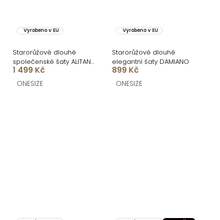
Vyrobeno v EU
Vyrobeno v EU
Starorůžové dlouhé
Starorůžové dlouhé
společenské šaty ALITAN
elegantní šaty DAMIANO
1 499 Kč
899 Kč
s rozparkem
ONESIZE
ONESIZE