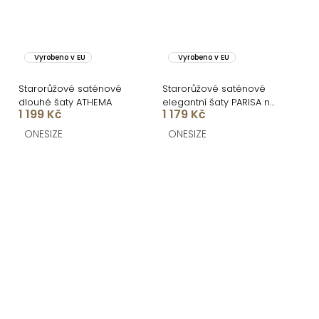
Vyrobeno v EU
Vyrobeno v EU
Starorůžové saténové
Starorůžové saténové
dlouhé šaty ATHEMA
elegantní šaty PARISA na
1 199 Kč
1 179 Kč
jedno rameno
ONESIZE
ONESIZE