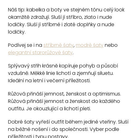
l
r
á
Náš tip: kabelka a boty ve stejném tónu celý look
á
d
okamžitě zdražují. Sluší jí stříbro, zlato i nude
n
a
lodičky. Sluší jí stříbrné i zlaté doplňky a nude
k
lodičky.
c
o
v
í
Podívej se i na
stříbrné šaty
,
modré šaty
nebo
á
p
elegantní starorůžové šaty
.
n
r
í
v
Splývavý střih krásně kopíruje pohyb a působí
k
vzdušně. Měkké linie lichotí a zjemňují siluetu.
y
Ideální na letní i večerní příležitosti.
v
Růžová přináší jemnost, ženskost a optimismus.
ý
Růžová přináší jemnost a ženskost do každého
p
outfitu. Je okouzlující a lichotí pleti.
i
s
Dobré šaty vyřeší outfit během jediné vteřiny. Sluší
u
na běžné nošení i do společnosti. Vyber podle
příležitosti i typu postavy.