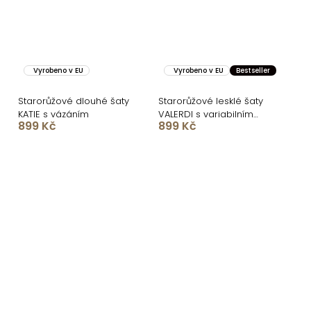
Vyrobeno v EU
Vyrobeno v EU
Bestseller
Starorůžové dlouhé šaty
Starorůžové lesklé šaty
KATIE s vázáním
VALERDI s variabilním
899 Kč
899 Kč
vázáním a rozparkem