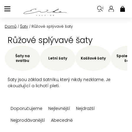
Přejít
na
NÁK
KOŠ
obsah
Domů
Šaty
Růžové splývavé šaty
/
/
Růžové splývavé šaty
Šaty na
Společe
Letní šaty
Košilové šaty
svatbu
šat
Šaty jsou základ šatníku, který nikdy nezklame. Je
okouzlující a lichotí pleti.
Ř
Doporučujeme
Nejlevnější
Nejdražší
a
z
Nejprodávanější
Abecedně
e