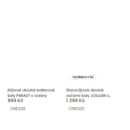
Vyrobeno v EU
Růžové dlouhé květinové
Starorůžová dlouhé
šaty PARASY s volány
večerní šaty JOELLIAN s
999 Kč
1 299 Kč
dlouhým rukávem
ONESIZE
ONESIZE