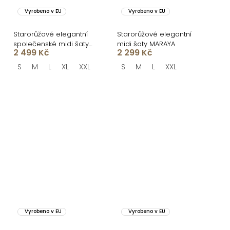
Vyrobeno v EU
Vyrobeno v EU
Starorůžové elegantní
Starorůžové elegantní
společenské midi šaty
midi šaty MARAYA
2 499 Kč
2 299 Kč
NORALYN
S
M
L
XL
XXL
S
M
L
XXL
Vyrobeno v EU
Vyrobeno v EU