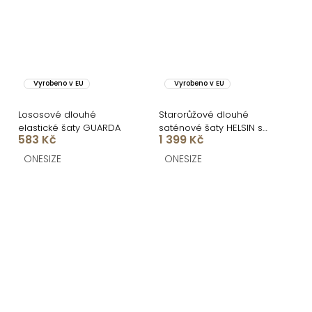
Vyrobeno v EU
Vyrobeno v EU
Lososové dlouhé
Starorůžové dlouhé
elastické šaty GUARDA
saténové šaty HELSIN s
583 Kč
1 399 Kč
výstřihem
ONESIZE
ONESIZE