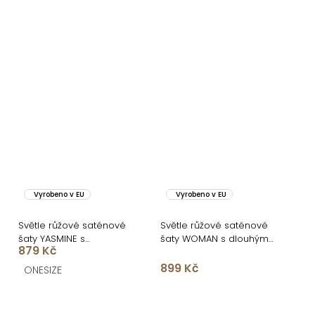
Vyrobeno v EU
Vyrobeno v EU
Světle růžové saténové
Světle růžové saténové
šaty YASMINE s
šaty WOMAN s dlouhým
879 Kč
rozparkem
rukávem
899 Kč
ONESIZE