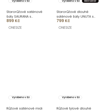
Vyrobeno v EU
Vyrobeno v EU
Bestseller
Starorůžové saténové
Starorůžové dlouhé
šaty SAURANA s
saténové šaty UNUTA s
899 Kč
799 Kč
rozparkem
odhalenými zády
ONESIZE
ONESIZE
Vyrobeno v EU
Vyrobeno v EU
Růžové saténové midi
Růžové tylové dlouhé