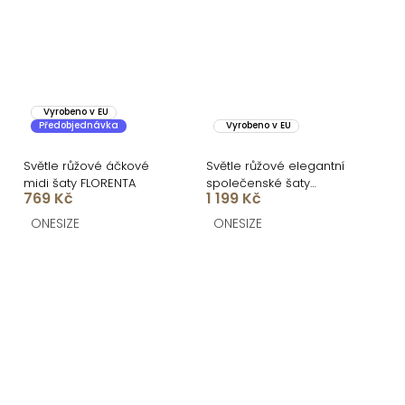
Vyrobeno v EU
Předobjednávka
Vyrobeno v EU
Světle růžové áčkové
Světle růžové elegantní
midi šaty FLORENTA
společenské šaty
769 Kč
1 199 Kč
IRAKLION
ONESIZE
ONESIZE