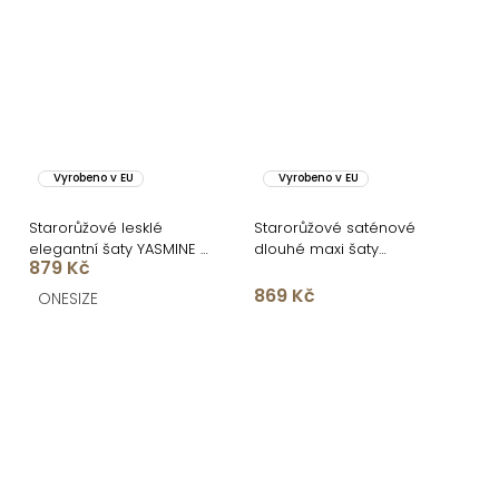
Vyrobeno v EU
Vyrobeno v EU
Starorůžové lesklé
Starorůžové saténové
elegantní šaty YASMINE s
dlouhé maxi šaty
879 Kč
rozparkem
CORALLINE
869 Kč
ONESIZE