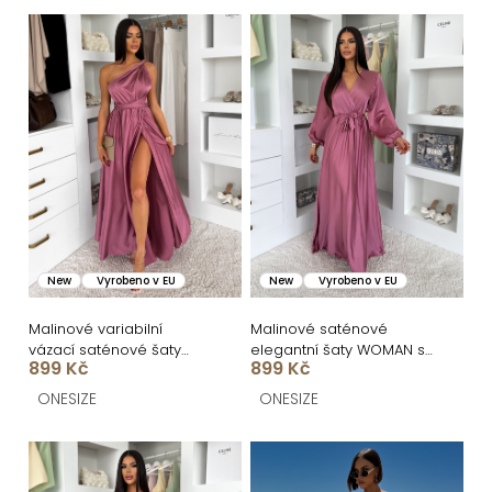
n
V
í
ý
p
p
r
i
o
s
d
p
u
r
k
o
New
Vyrobeno v EU
New
Vyrobeno v EU
t
d
ů
u
Malinové variabilní
Malinové saténové
vázací saténové šaty
elegantní šaty WOMAN s
k
899 Kč
899 Kč
VALERDI a rozparkem
dlouhým rukávem
t
ONESIZE
ONESIZE
ů