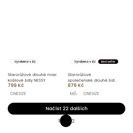
Vyrobeno v EU
Vyrobeno v EU
Bestseller
Starorůžové dlouhé maxi
Starorůžové
košilové šaty NESSY
společenské dlouhé šaty
799 Kč
879 Kč
LERDISEL
ONESIZE
M/L
ONESIZE
Načíst 22 dalších
O
1
2
S
v
t