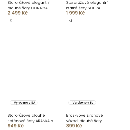
Starorůžové elegantní
Starorůžové elegantní
dlouhé šaty CORALYA
krátké šaty SOLIRA
2 499 Kč
1 999 Kč
S
M
L
Vyrobeno v EU
Vyrobeno v EU
Starorůžové dlouhé
Broskvové šifonové
saténové šaty ARANKA na
vázací dlouhé šaty
949 Kč
899 Kč
ramínka
VIONELA