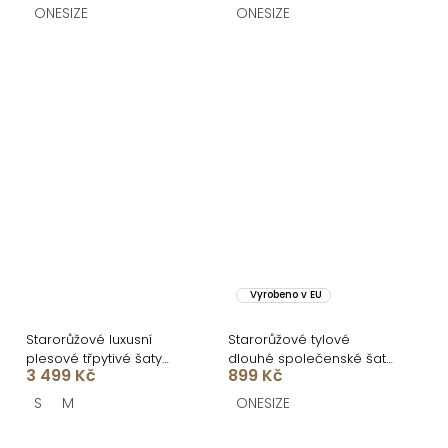
ONESIZE
ONESIZE
Vyrobeno v EU
Starorůžové luxusní
Starorůžové tylové
plesové třpytivé šaty
dlouhé společenské šaty
3 499 Kč
899 Kč
RAVELLE s rozparkem
ASHER
S
M
ONESIZE