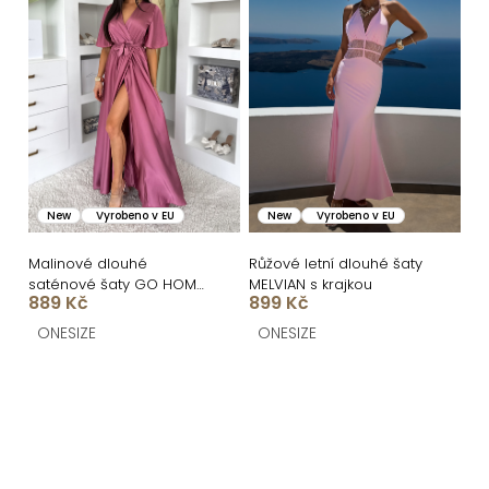
New
Vyrobeno v EU
New
Vyrobeno v EU
Malinové dlouhé
Růžové letní dlouhé šaty
saténové šaty GO HOME
MELVIAN s krajkou
889 Kč
899 Kč
s krátkým rukávem a
rozparkem
ONESIZE
ONESIZE