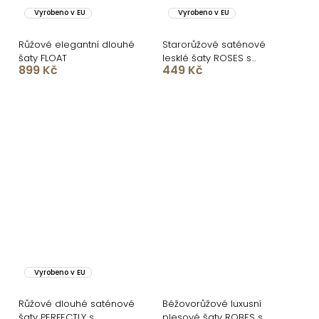
Vyrobeno v EU
Vyrobeno v EU
Růžové elegantní dlouhé
Starorůžové saténové
šaty FLOAT
lesklé šaty ROSES s
899 Kč
449 Kč
rozparkem
Vyrobeno v EU
Růžové dlouhé saténové
Béžovorůžové luxusní
šaty PERFECTLY s
plesové šaty ROBES s