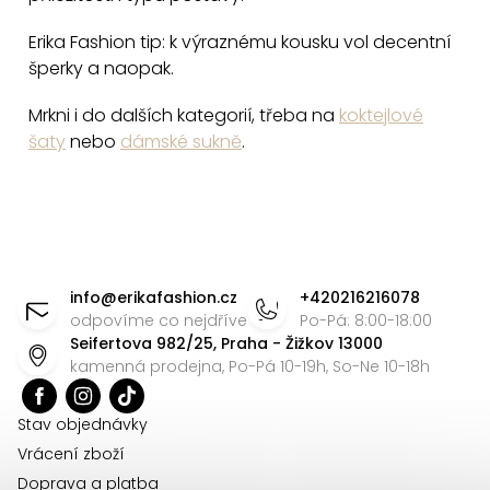
Erika Fashion tip: k výraznému kousku vol decentní
šperky a naopak.
Mrkni i do dalších kategorií, třeba na
koktejlové
šaty
nebo
dámské sukně
.
Z
á
info
@
erikafashion.cz
+420216216078
p
odpovíme co nejdříve
Po-Pá: 8:00-18:00
Seifertova 982/25, Praha - Žižkov 13000
a
kamenná prodejna, Po-Pá 10-19h, So-Ne 10-18h
t
í
Stav objednávky
Vrácení zboží
Doprava a platba