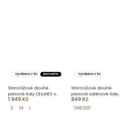
Vyrobeno v EU
Bestseller
Vyrobeno v EU
Starorůžové dlouhé
Starorůžové dlouhé
plesové šaty CELLINES se
plesové saténové šaty
1 949 Kč
849 Kč
šněrováním
ZAYVIX
S
M
L
ONESIZE