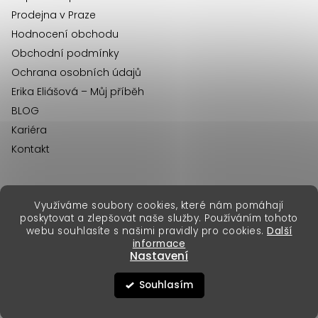
Prodejna v Praze
Hodnocení obchodu
Obchodní podmínky
Ochrana osobních údajů
Erika Eliášová – Můj příběh
BLOG
Kariéra
Kontakt
Využíváme soubory cookies, které nám pomáhají
erikafashion.sk
poskytovat a zlepšovat naše služby. Používáním tohoto
Copyright 2026
Erika Fashion
. Všechna práva vyhrazena.
webu souhlasíte s našimi pravidly pro cookies.
Další
Vytvořil Shoptet Premium
&
informace
Nastavení
Souhlasím