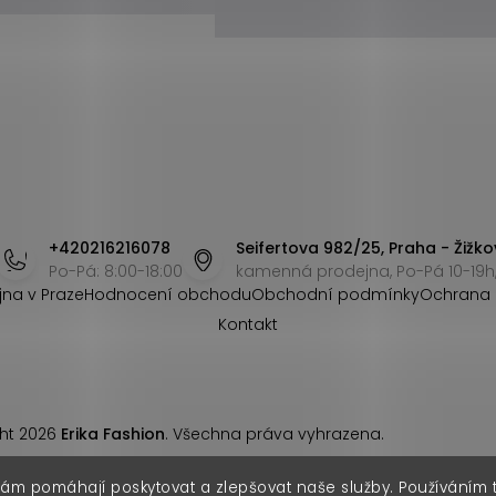
+420216216078
Seifertova 982/25, Praha - Žižko
Po-Pá: 8:00-18:00
kamenná prodejna, Po-Pá 10-19h,
jna v Praze
Hodnocení obchodu
Obchodní podmínky
Ochrana 
Kontakt
ht 2026
Erika Fashion
. Všechna práva vyhrazena.
nám pomáhají poskytovat a zlepšovat naše služby. Používáním