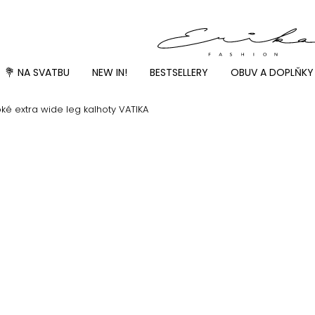
💐 NA SVATBU
NEW IN!
BESTSELLERY
OBUV A DOPLŇKY
ké extra wide leg kalhoty VATIKA