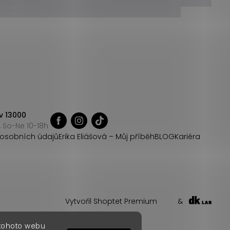
v 13000
 So-Ne 10-18h
osobních údajů
Erika Eliášová – Můj příběh
BLOG
Kariéra
Vytvořil Shoptet Premium
&
 tohoto webu