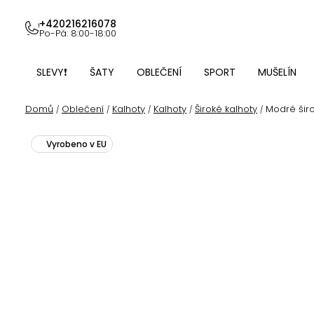
Přejít
na
+420216216078
Po-Pá: 8:00-18:00
obsah
SLEVY❗
ŠATY
OBLEČENÍ
SPORT
MUŠELÍN
Domů
Oblečení
Kalhoty
Kalhoty
Široké kalhoty
Modré širo
/
/
/
/
/
Vyrobeno v EU