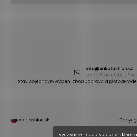
Z
á
info
@
erikafashion.cz
odpovíme co nejdříve
p
Stav objednávky
Vrácení zboží
Doprava a platba
Prode
a
t
í
erikafashion.sk
Copyrig
Využíváme soubory cookies, které 