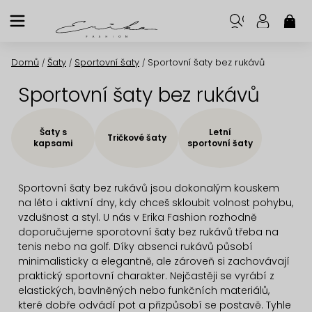
Přejít
na
NÁK
KOŠ
obsah
Domů
Šaty
Sportovní šaty
Sportovní šaty bez rukávů
/
/
/
Sportovní šaty bez rukávů
Šaty s
Letní
Tričkové šaty
kapsami
sportovní šaty
Sportovní šaty bez rukávů jsou dokonalým kouskem
na léto i aktivní dny, kdy chceš skloubit volnost pohybu,
vzdušnost a styl. U nás v Erika Fashion rozhodně
doporučujeme sporotovní šaty bez rukávů třeba na
tenis nebo na golf. Díky absenci rukávů působí
minimalisticky a elegantně, ale zároveň si zachovávají
praktický sportovní charakter. Nejčastěji se vyrábí z
elastických, bavlněných nebo funkčních materiálů,
které dobře odvádí pot a přizpůsobí se postavě. Tyhle