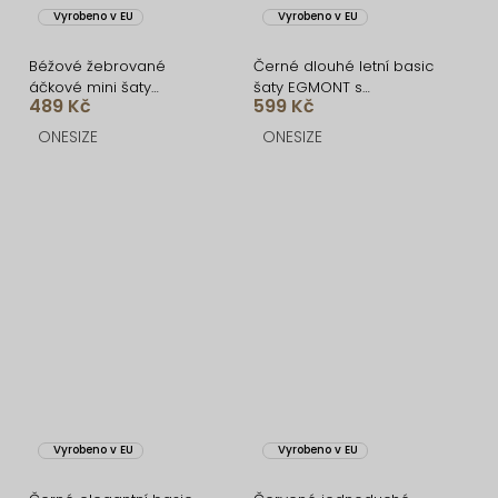
Vyrobeno v EU
Vyrobeno v EU
Béžové žebrované
Černé dlouhé letní basic
áčkové mini šaty
šaty EGMONT s
489 Kč
599 Kč
CASSYNE
rozparkem
ONESIZE
ONESIZE
Vyrobeno v EU
Vyrobeno v EU