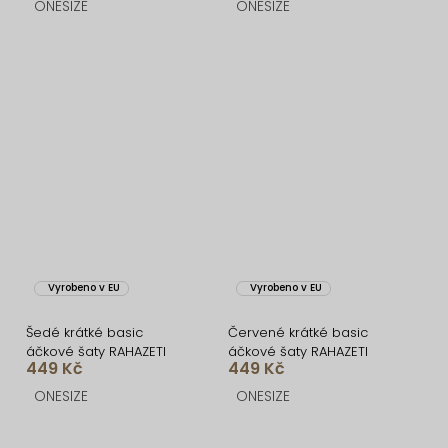
ONESIZE
ONESIZE
Vyrobeno v EU
Vyrobeno v EU
Šedé krátké basic
Červené krátké basic
áčkové šaty RAHAZETI
áčkové šaty RAHAZETI
449 Kč
449 Kč
ONESIZE
ONESIZE
O