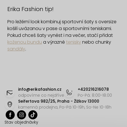
v
Erika Fashion tip!
l
á
Pro ležérní look kombinuj sportovní šaty s oversize
d
košilí uvázanou v pase a sportovními teniskami.
a
Pokud chceš šaty vynést i na večer, stačí přidat
c
koženou bundu
a výrazné
tenisky
nebo chunky
í
sandály
.
p
r
v
k
Z
y
á
info
@
erikafashion.cz
+420216216078
v
p
odpovíme co nejdříve
Po-Pá: 8:00-18:00
ý
Seifertova 982/25, Praha - Žižkov 13000
a
p
kamenná prodejna, Po-Pá 10-19h, So-Ne 10-18h
t
i
í
s
Stav objednávky