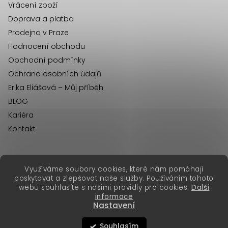
u
Vrácení zboží
Doprava a platba
Prodejna v Praze
Hodnocení obchodu
Obchodní podmínky
Ochrana osobních údajů
Erika Eliášová – Můj příběh
BLOG
Kariéra
Kontakt
Využíváme soubory cookies, které nám pomáhají
erikafashion.sk
poskytovat a zlepšovat naše služby. Používáním tohoto
Copyright 2026
Erika Fashion
. Všechna práva vyhrazena.
webu souhlasíte s našimi pravidly pro cookies.
Další
Vytvořil Shoptet Premium
&
informace
Nastavení
Souhlasím