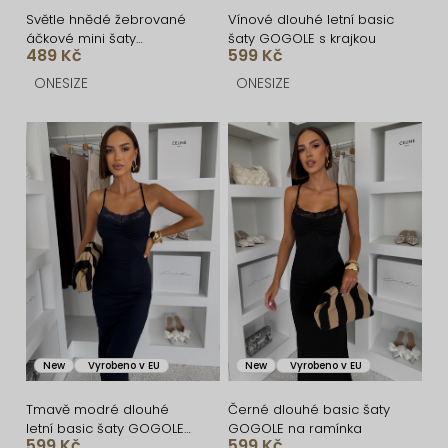
ů
u
Světle hnědé žebrované
Vínové dlouhé letní basic
áčkové mini šaty
šaty GOGOLE s krajkou
k
489 Kč
599 Kč
CASSYNE
t
ONESIZE
ONESIZE
ů
New
Vyrobeno v EU
New
Vyrobeno v EU
Tmavě modré dlouhé
Černé dlouhé basic šaty
letní basic šaty GOGOLE
GOGOLE na ramínka
599 Kč
599 Kč
s krajkou