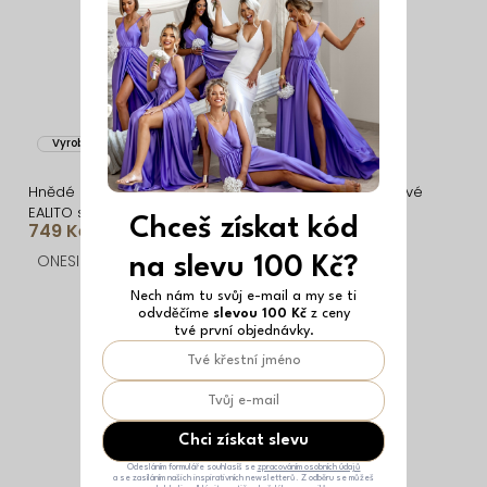
Vyrobeno v EU
Vyrobeno v EU
Hnědé áčkové šaty
Krémové stylové áčkové
EALITO s kapsami
šaty EALITO
Chceš získat kód
749 Kč
749 Kč
ONESIZE
ONESIZE
na slevu 100 Kč?
Nech nám tu svůj e-mail a my se ti
odvděčíme
slevou 100 Kč
z ceny
tvé první objednávky.
Chci získat slevu
Odesláním formuláře souhlasíš se
zpracováním osobních údajů
a se zasíláním našich inspirativních newsletterů. Z odběru se můžeš