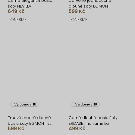
Černé elegantní basic
Červené jednoduché
šaty NEVILLA
dlouhé šaty EGMONT
649 Kč
599 Kč
ONESIZE
ONESIZE
Vyrobeno v EU
Vyrobeno v EU
Tmavě modré dlouhé
Černé dlouhé basic šaty
basic šaty EGMONT s
ERDASET na ramínka
599 Kč
499 Kč
rozparkem