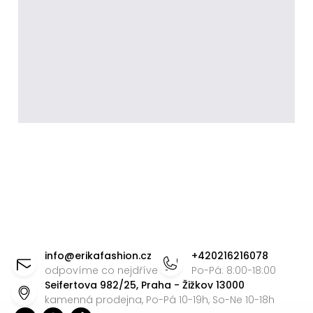
Z
á
info
@
erikafashion.cz
+420216216078
p
odpovíme co nejdříve
Po-Pá: 8:00-18:00
Seifertova 982/25, Praha - Žižkov 13000
a
kamenná prodejna, Po-Pá 10-19h, So-Ne 10-18h