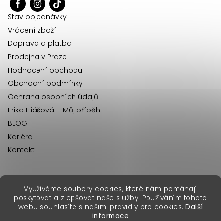
t
í
Stav objednávky
Vrácení zboží
Doprava a platba
Prodejna v Praze
Hodnocení obchodu
Obchodní podmínky
Ochrana osobních údajů
Erika Eliášová – Můj příběh
BLOG
Kariéra
Kontakt
Využíváme soubory cookies, které nám pomáhají
erikafashion.sk
poskytovat a zlepšovat naše služby. Používáním tohoto
Copyright 2026
Erika Fashion
. Všechna práva vyhrazena.
webu souhlasíte s našimi pravidly pro cookies.
Další
Vytvořil Shoptet Premium
&
informace