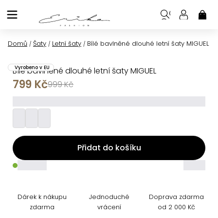
Přejít
na
NÁK
KOŠ
obsah
Domů
Šaty
Letní šaty
Bílé bavlněné dlouhé letní šaty MIGUEL
/
/
/
Vyrobeno v EU
Bílé bavlněné dlouhé letní šaty MIGUEL
799 Kč
999 Kč
_________
Přidat do košíku
_____
_____
Dárek k nákupu
Jednoduché
Doprava zdarma
zdarma
vrácení
od 2 000 Kč