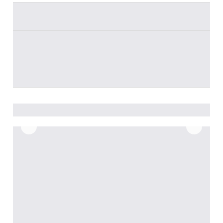
________
________
________