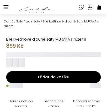
Přejít
na
NÁK
KOŠ
obsah
Domů
Šaty
Letní šaty
Bílé květinové dlouhé šaty MURAKA s
/
/
/
růžemi
Bílé květinové dlouhé šaty MURAKA s růžemi
899 Kč
_________
Přidat do košíku
_____
_____
Dárek k nákupu
Jednoduché
Doprava zdarma
zdarma
vrácení
od 2 000 Kč