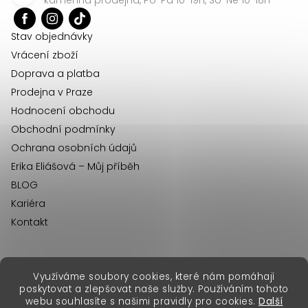
t
í
Stav objednávky
Vrácení zboží
Doprava a platba
Prodejna v Praze
Hodnocení obchodu
Obchodní podmínky
Ochrana osobních údajů
Erika Eliášová – Můj příběh
BLOG
Kariéra
Kontakt
Využíváme soubory cookies, které nám pomáhají
erikafashion.sk
poskytovat a zlepšovat naše služby. Používáním tohoto
Copyright 2026
Erika Fashion
. Všechna práva vyhrazena.
webu souhlasíte s našimi pravidly pro cookies.
Další