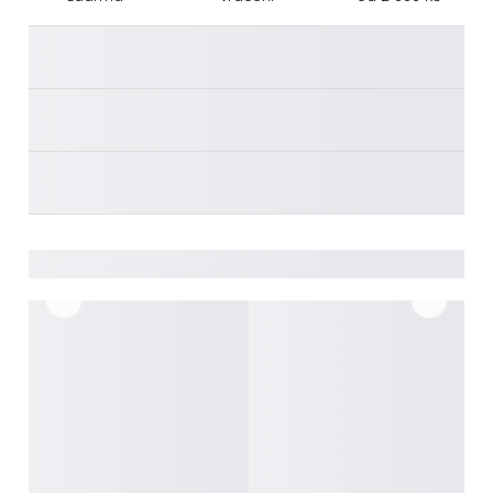
________
________
________