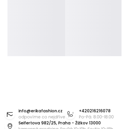
Z
á
info
@
erikafashion.cz
+420216216078
p
odpovíme co nejdříve
Po-Pá: 8:00-18:00
Seifertova 982/25, Praha - Žižkov 13000
a
kamenná prodejna, Po-Pá 10-19h, So-Ne 10-18h