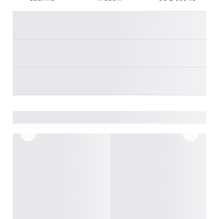
________
________
________