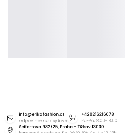
Z
á
info
@
erikafashion.cz
+420216216078
p
odpovíme co nejdříve
Po-Pá: 8:00-18:00
Seifertova 982/25, Praha - Žižkov 13000
a
kamenná prodejna, Po-Pá 10-19h, So-Ne 10-18h