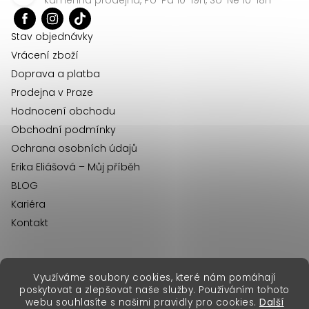
t
í
Stav objednávky
Vrácení zboží
Doprava a platba
Prodejna v Praze
Hodnocení obchodu
Obchodní podmínky
Ochrana osobních údajů
Erika Eliášová – Můj příběh
BLOG
Kariéra
Kontakt
Využíváme soubory cookies, které nám pomáhají
erikafashion.sk
poskytovat a zlepšovat naše služby. Používáním tohoto
Copyright 2026
Erika Fashion
. Všechna práva vyhrazena.
webu souhlasíte s našimi pravidly pro cookies.
Další