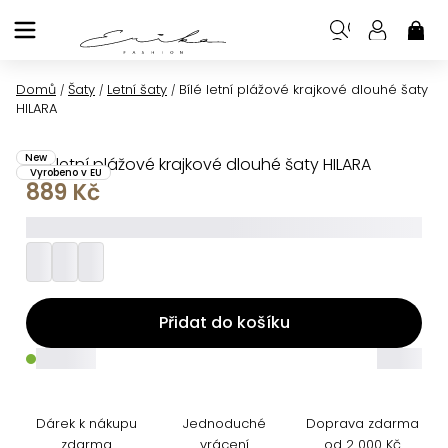
Přejít
na
NÁK
KOŠ
obsah
Domů
Šaty
Letní šaty
Bílé letní plážové krajkové dlouhé šaty
/
/
/
HILARA
New
Bílé letní plážové krajkové dlouhé šaty HILARA
Vyrobeno v EU
889 Kč
_________
Přidat do košíku
_____
_____
Dárek k nákupu
Jednoduché
Doprava zdarma
zdarma
vrácení
od 2 000 Kč