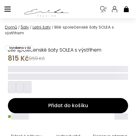
Přejít
na
NÁK
KOŠ
obsah
Domů
Šaty
Letní šaty
Bílé společenské šaty SOLEA s
/
/
/
výstřihem
Vyrobeno v EU
Bílé společenské šaty SOLEA s výstřihem
815 Kč
959 Kč
_____
_________
Přidat do košíku
_____
_____