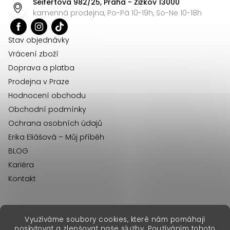
Seifertova 982/25, Praha - Žižkov 13000
a
kamenná prodejna, Po-Pá 10-19h, So-Ne 10-18h
t
í
Stav objednávky
Vrácení zboží
Doprava a platba
Prodejna v Praze
Hodnocení obchodu
Obchodní podmínky
Ochrana osobních údajů
Erika Eliášová – Můj příběh
BLOG
Kariéra
Kontakt
Využíváme soubory cookies, které nám pomáhají
erikafashion.sk
poskytovat a zlepšovat naše služby. Používáním tohoto