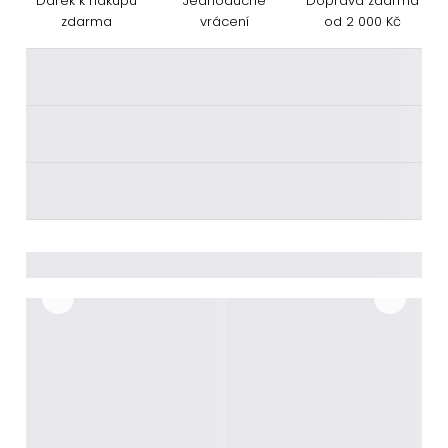
Dárek k nákupu
Jednoduché
Doprava zdarma
zdarma
vrácení
od 2 000 Kč
________
________
________