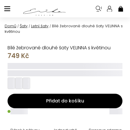
Přejít
na
NÁK
KOŠ
obsah
Domů
Šaty
Letní šaty
Bílé žebrované dlouhé šaty VELINNA s
/
/
/
květinou
Bílé žebrované dlouhé šaty VELINNA s květinou
749 Kč
_____
_________
Přidat do košíku
_____
_____