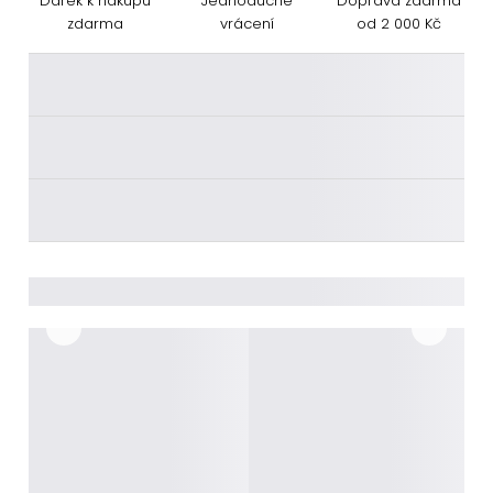
Dárek k nákupu
Jednoduché
Doprava zdarma
zdarma
vrácení
od 2 000 Kč
________
________
________