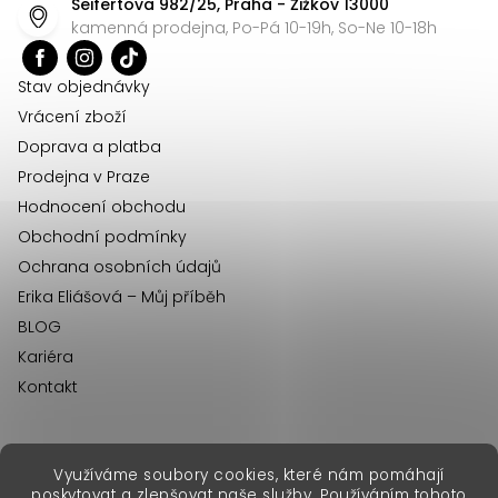
Seifertova 982/25, Praha - Žižkov 13000
a
kamenná prodejna, Po-Pá 10-19h, So-Ne 10-18h
t
í
Stav objednávky
Vrácení zboží
Doprava a platba
Prodejna v Praze
Hodnocení obchodu
Obchodní podmínky
Ochrana osobních údajů
Erika Eliášová – Můj příběh
BLOG
Kariéra
Kontakt
Využíváme soubory cookies, které nám pomáhají
erikafashion.sk
poskytovat a zlepšovat naše služby. Používáním tohoto