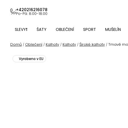
Přejít
na
+420216216078
Po-Pá: 8:00-18:00
obsah
SLEVY❗
ŠATY
OBLEČENÍ
SPORT
MUŠELÍN
Domů
Oblečení
Kalhoty
Kalhoty
Široké kalhoty
Tmavě mod
/
/
/
/
/
Vyrobeno v EU