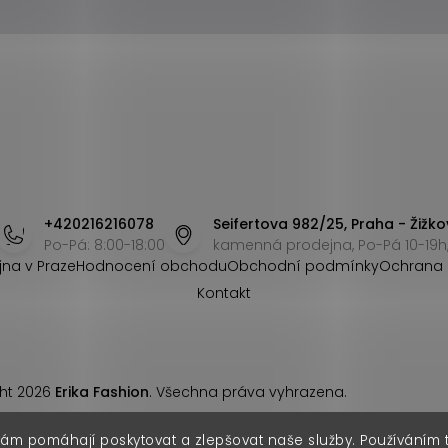
+420216216078
Seifertova 982/25, Praha - Žižko
Po-Pá: 8:00-18:00
kamenná prodejna, Po-Pá 10-19h,
jna v Praze
Hodnocení obchodu
Obchodní podmínky
Ochrana 
Kontakt
ht 2026
Erika Fashion
. Všechna práva vyhrazena.
nám pomáhají poskytovat a zlepšovat naše služby. Používáním