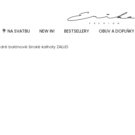
💐 NA SVATBU
NEW IN!
BESTSELLERY
OBUV A DOPLŇKY
ré balónové široké kalhoty ZALUD