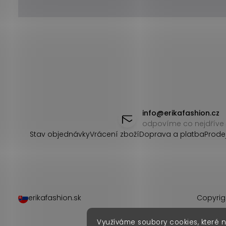
Z
á
info
@
erikafashion.cz
odpovíme co nejdříve
p
Stav objednávky
Vrácení zboží
Doprava a platba
Prode
a
t
í
erikafashion.sk
Copyrig
Využíváme soubory cookies, které 