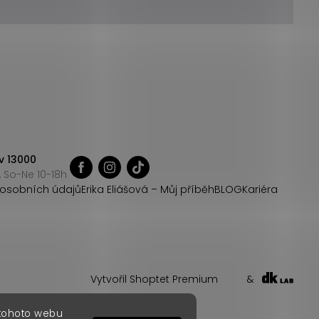
v 13000
 So-Ne 10-18h
osobních údajů
Erika Eliášová – Můj příběh
BLOG
Kariéra
Vytvořil Shoptet Premium
&
 tohoto webu