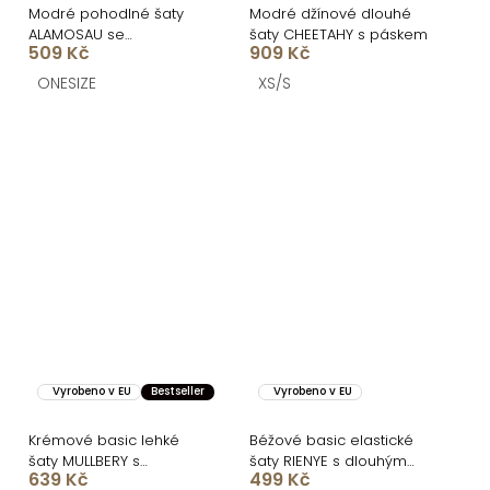
Modré pohodlné šaty
Modré džínové dlouhé
ALAMOSAU se
šaty CHEETAHY s páskem
509 Kč
909 Kč
zavazováním
ONESIZE
XS/S
Vyrobeno v EU
Bestseller
Vyrobeno v EU
Krémové basic lehké
Béžové basic elastické
šaty MULLBERY s
šaty RIENYE s dlouhým
639 Kč
499 Kč
výstřihem
rukávem