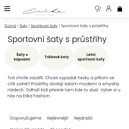
Přejít
na
NÁK
KOŠ
obsah
Domů
Šaty
Sportovní šaty
Sportovní šaty s průstřihy
/
/
/
Sportovní šaty s průstřihy
Šaty s
Letní
Tričkové šaty
kapsami
sportovní šaty
Tvá chvíle zazářit. Chceš vypadat hezky a přitom se
cítit volně? Průstřihy dodají šatům moderní a smyslný
nádech. Odhalí kůži přesně tam, kde to sluší. Vyber si u
nás na Erika Fashion.
Ř
Doporučujeme
Nejlevnější
Nejdražší
a