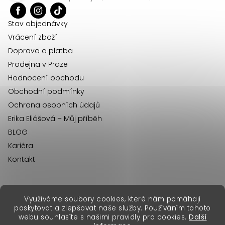
t
í
Stav objednávky
Vrácení zboží
Doprava a platba
Prodejna v Praze
Hodnocení obchodu
Obchodní podmínky
Ochrana osobních údajů
Erika Eliášová – Můj příběh
BLOG
Kariéra
Kontakt
Využíváme soubory cookies, které nám pomáhají
erikafashion.sk
poskytovat a zlepšovat naše služby. Používáním tohoto
Copyright 2026
Erika Fashion
. Všechna práva vyhrazena.
webu souhlasíte s našimi pravidly pro cookies.
Další
Vytvořil Shoptet Premium
&