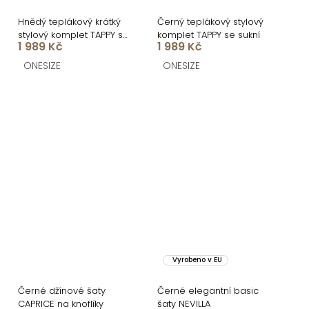
Hnědý teplákový krátký
Černý teplákový stylový
stylový komplet TAPPY se
komplet TAPPY se sukní
1 989 Kč
1 989 Kč
sukní
ONESIZE
ONESIZE
Vyrobeno v EU
Černé džínové šaty
Černé elegantní basic
CAPRICE na knoflíky
šaty NEVILLA