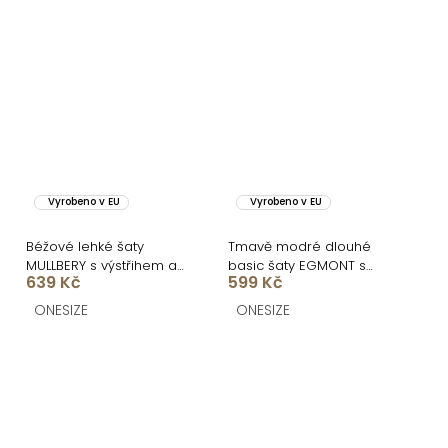
Vyrobeno v EU
Vyrobeno v EU
Béžové lehké šaty
Tmavě modré dlouhé
MULLBERY s výstřihem a
basic šaty EGMONT s
639 Kč
599 Kč
páskem
rozparkem
ONESIZE
ONESIZE