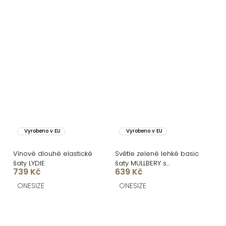
Vyrobeno v EU
Vyrobeno v EU
Vínové dlouhé elastické
Světle zelené lehké basic
šaty LYDIE
šaty MULLBERY s
739 Kč
639 Kč
výstřihem
ONESIZE
ONESIZE