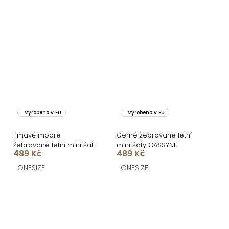
Vyrobeno v EU
Vyrobeno v EU
Tmavě modré
Černé žebrované letní
žebrované letní mini šaty
mini šaty CASSYNE
489 Kč
489 Kč
CASSYNE
ONESIZE
ONESIZE