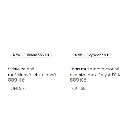
New
Vyrobeno v EU
New
Vyrobeno v EU
Světle zelené
Khaki mušelínové dlouhé
mušelínové letní dlouhé
oversize maxi šaty ALESIA
889 Kč
889 Kč
maxi šaty ALESIA
ONESIZE
ONESIZE