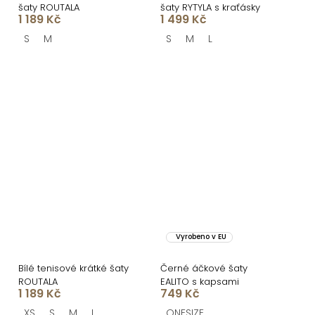
šaty ROUTALA
šaty RYTYLA s kraťásky
1 189 Kč
1 499 Kč
S
M
S
M
L
Vyrobeno v EU
Bílé tenisové krátké šaty
Černé áčkové šaty
ROUTALA
EALITO s kapsami
1 189 Kč
749 Kč
XS
S
M
L
ONESIZE