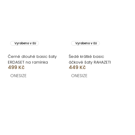
Vyrobeno v EU
Vyrobeno v EU
Černé dlouhé basic šaty
Šedé krátké basic
ERDASET na ramínka
áčkové šaty RAHAZETI
499 Kč
449 Kč
ONESIZE
ONESIZE