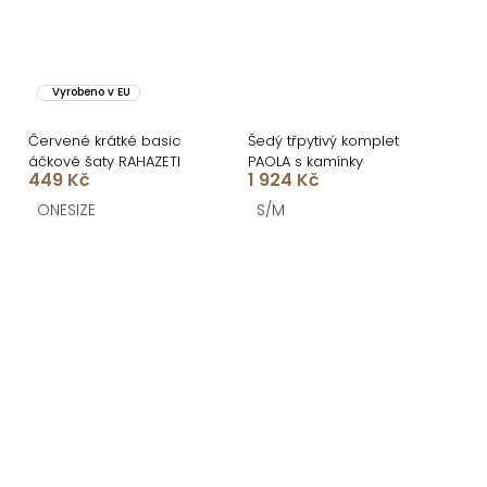
Vyrobeno v EU
Červené krátké basic
Šedý třpytivý komplet
áčkové šaty RAHAZETI
PAOLA s kamínky
449 Kč
1 924 Kč
ONESIZE
S/M