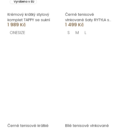
Vyrobeno v EU
Krémový krátký stylový
Černé tenisové
komplet TAPPY se sukní
vlnkované šaty RYTYLA s
1 989 Kč
1 499 Kč
kraťásky
ONESIZE
S
M
L
Černé tenisové krátké
Bílé tenisové vlnkované