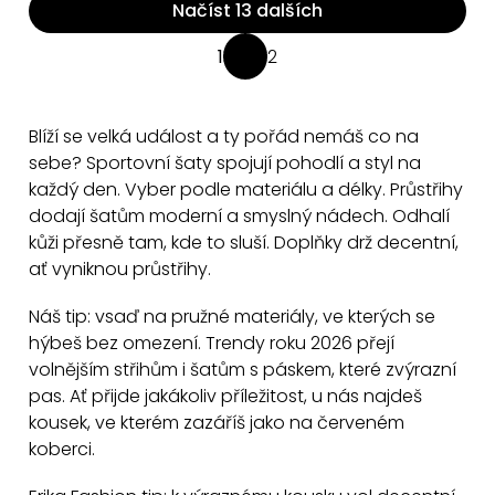
Načíst 13 dalších
O
1
2
S
v
t
l
r
á
Blíží se velká událost a ty pořád nemáš co na
á
d
sebe? Sportovní šaty spojují pohodlí a styl na
n
a
každý den. Vyber podle materiálu a délky. Průstřihy
k
dodají šatům moderní a smyslný nádech. Odhalí
c
o
kůži přesně tam, kde to sluší. Doplňky drž decentní,
v
í
ať vyniknou průstřihy.
á
p
n
r
Náš tip: vsaď na pružné materiály, ve kterých se
í
v
hýbeš bez omezení. Trendy roku 2026 přejí
k
volnějším střihům i šatům s páskem, které zvýrazní
y
pas. Ať přijde jakákoliv příležitost, u nás najdeš
v
kousek, ve kterém zazáříš jako na červeném
ý
koberci.
p