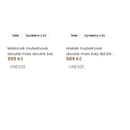
New
Vyrobeno v EU
New
Vyrobeno v EU
Malinové mušelínové
Hnědé mušelínové
dlouhé maxi dlouhé šaty
dlouhé maxi šaty ALESIA s
889 Kč
889 Kč
ALESIA
dlouhým rukávem
ONESIZE
ONESIZE