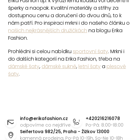
Erika Fashion tip: k výraznému kousku vol decentní
i
šperky a naopak. Kvalitní materiály a střihy za
s
dostupnou cenu a doručení do dvou dnů, to k
u
nám patří. Pro inspiraci mrkni i do našeho článku o
našich nejkrásnějších družičkách
na blogu Erika
Fashion.
Prohlédni si celou nabídku
sportovní šaty
. Mrkni i
do dalších kategorií na Erika Fashion, třeba na
dámské šaty
,
dámské sukně
,
letní šaty
a
plesové
šaty
.
Z
á
info
@
erikafashion.cz
+420216216078
p
odpovíme co nejdříve
Po-Pá: 8:00-18:00
Seifertova 982/25, Praha - Žižkov 13000
a
kamenná prodejna, Po-Pá 10-19h, So-Ne 10-18h