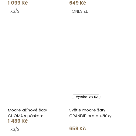
1 099 Kč
649 Kč
XS/S
ONESIZE
Vyrobeno v EU
Modré džínové šaty
Světle modré šaty
CHOMA s páskem
GRANDIE pro družičky
1 489 Kč
659 Kč
XS/S