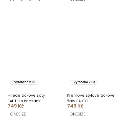
Vyrobeno v EU
Vyrobeno v EU
Hnědé áčkové šaty
Krémové stylové áčkové
EALITO s kapsami
šaty EALITO
749 Kč
749 Kč
ONESIZE
ONESIZE