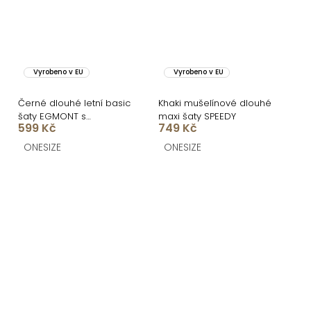
Vyrobeno v EU
Vyrobeno v EU
Černé dlouhé letní basic
Khaki mušelínové dlouhé
šaty EGMONT s
maxi šaty SPEEDY
599 Kč
749 Kč
rozparkem
ONESIZE
ONESIZE