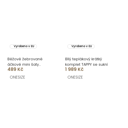
Vyrobeno v EU
Vyrobeno v EU
Béžové žebrované
Bílý teplákový krátký
áčkové mini šaty
komplet TAPPY se sukní
489 Kč
1 989 Kč
CASSYNE
ONESIZE
ONESIZE