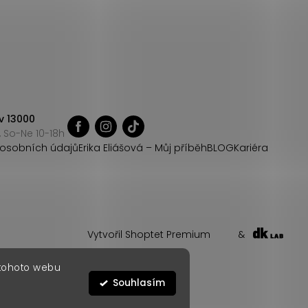
v 13000
 So-Ne 10-18h
osobních údajů
Erika Eliášová – Můj příběh
BLOG
Kariéra
Vytvořil Shoptet Premium
&
 tohoto webu
Souhlasím