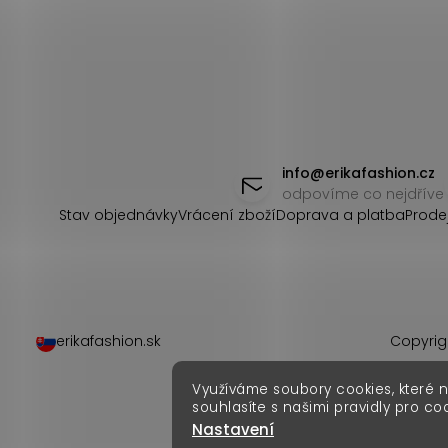
Z
á
info
@
erikafashion.cz
odpovíme co nejdříve
p
Stav objednávky
Vrácení zboží
Doprava a platba
Prode
a
t
í
erikafashion.sk
Copyrig
Využíváme soubory cookies, které 
souhlasíte s našimi pravidly pro co
Nastavení