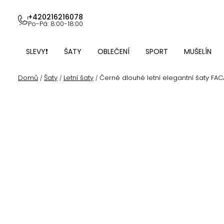
Přejít
na
+420216216078
Po-Pá: 8:00-18:00
obsah
SLEVY❗
ŠATY
OBLEČENÍ
SPORT
MUŠELÍN
Domů
Šaty
Letní šaty
Černé dlouhé letní elegantní šaty FA
/
/
/