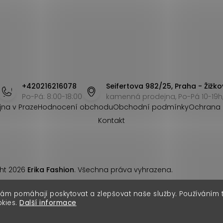
+420216216078
Seifertova 982/25, Praha - Žižko
Po-Pá: 8:00-18:00
kamenná prodejna, Po-Pá 10-19h,
jna v Praze
Hodnocení obchodu
Obchodní podmínky
Ochrana 
Kontakt
ht 2026
Erika Fashion
. Všechna práva vyhrazena.
nám pomáhají poskytovat a zlepšovat naše služby. Používáním
okies.
Další informace