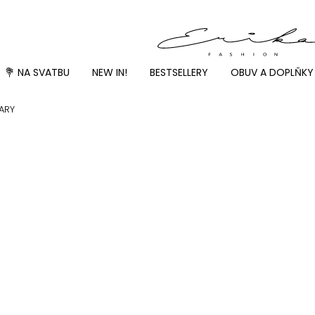
💐 NA SVATBU
NEW IN!
BESTSELLERY
OBUV A DOPLŇKY
CARY