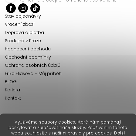
t
í
Stav objednávky
Vrácení zboží
Doprava a platba
Prodejna v Praze
Hodnocení obchodu
Obchodní podmínky
Ochrana osobních údajů
Erika Eliášová – Můj příběh
BLOG
Kariéra
Kontakt
Využíváme soubory cookies, které nám pomáhají
erikafashion.sk
poskytovat a zlepšovat naše služby. Používáním tohoto
Copyright 2026
Erika Fashion
. Všechna práva vyhrazena.
webu souhlasíte s našimi pravidly pro cookies.
Další