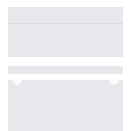
________
________
________