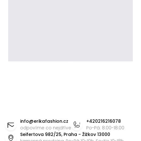
Z
á
info
@
erikafashion.cz
+420216216078
p
odpovíme co nejdříve
Po-Pá: 8:00-18:00
Seifertova 982/25, Praha - Žižkov 13000
a
kamenná prodejna, Po-Pá 10-19h, So-Ne 10-18h