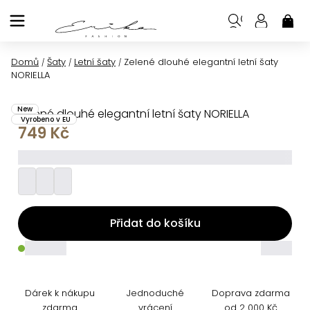
Přejít
na
NÁK
KOŠ
obsah
Domů
Šaty
Letní šaty
Zelené dlouhé elegantní letní šaty
/
/
/
NORIELLA
New
Zelené dlouhé elegantní letní šaty NORIELLA
Vyrobeno v EU
749 Kč
_________
Přidat do košíku
_____
_____
Dárek k nákupu
Jednoduché
Doprava zdarma
zdarma
vrácení
od 2 000 Kč