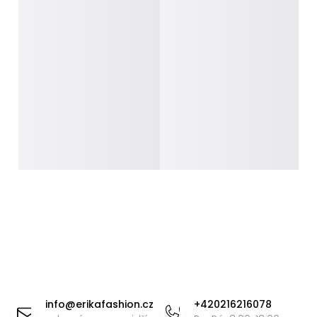
Z
á
info
@
erikafashion.cz
+420216216078