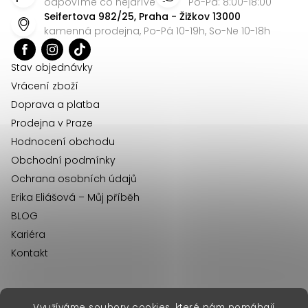
p
odpovíme co nejdříve
Po-Pá: 8:00-18:00
Seifertova 982/25, Praha - Žižkov 13000
a
kamenná prodejna, Po-Pá 10-19h, So-Ne 10-18h
t
í
Stav objednávky
Vrácení zboží
Doprava a platba
Prodejna v Praze
Hodnocení obchodu
Obchodní podmínky
Ochrana osobních údajů
Erika Eliášová – Můj příběh
BLOG
Kariéra
Kontakt
Využíváme soubory cookies, které nám pomáhají