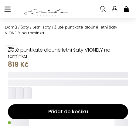
Přejít
na
NÁK
KOŠ
obsah
Domů
Šaty
Letní šaty
Žluté puntikaté dlouhé letní šaty
/
/
/
VIONELY na ramínka
New
Žluté puntikaté dlouhé letní šaty VIONELY na
ramínka
819 Kč
_____
_________
Přidat do košíku
_____
_____