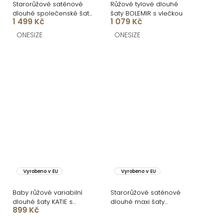
Starorůžové saténové
Růžové tylové dlouhé
dlouhé společenské šaty
šaty BOLEMIR s vlečkou
1 499 Kč
1 079 Kč
EBOLIA
ONESIZE
ONESIZE
Vyrobeno v EU
Vyrobeno v EU
Baby růžové variabilní
Starorůžové saténové
dlouhé šaty KATIE s
dlouhé maxi šaty
899 Kč
vázáním
CORALLINE