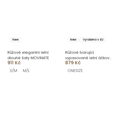
New
New
Vyrobeno v EU
Růžové elegantní letní
Růžové tvarující
dlouhé šaty MOVINATE
vypasované letní áčkové
911 Kč
879 Kč
midi šaty VORTA
S/M
M/L
ONESIZE