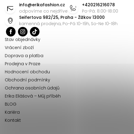
á
info
@
erikafashion.cz
+420216216078
p
odpovíme co nejdříve
Po-Pá: 8:00-18:00
Seifertova 982/25, Praha - Žižkov 13000
a
kamenná prodejna, Po-Pá 10-19h, So-Ne 10-18h
t
í
Stav objednávky
Vrácení zboží
Doprava a platba
Prodejna v Praze
Hodnocení obchodu
Obchodní podmínky
Ochrana osobních údajů
Erika Eliášová – Můj příběh
BLOG
Kariéra
Kontakt