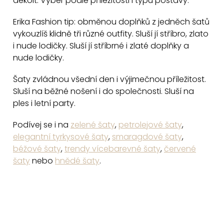
dekolt. Vyber podle příležitosti i typu postavy.
p
r
Erika Fashion tip: obměnou doplňků z jedněch šatů
v
vykouzlíš klidně tři různé outfity. Sluší jí stříbro, zlato
k
i nude lodičky. Sluší jí stříbrné i zlaté doplňky a
y
nude lodičky.
v
Šaty zvládnou všední den i výjimečnou příležitost.
ý
Sluší na běžné nošení i do společnosti. Sluší na
p
ples i letní party.
i
s
Podívej se i na
zelené šaty
,
petrolejové šaty
,
u
elegantní tyrkysové šaty
,
smaragdové šaty
,
béžové šaty
,
trendy vícebarevné šaty
,
červené
šaty
nebo
hnědé šaty
.
Z