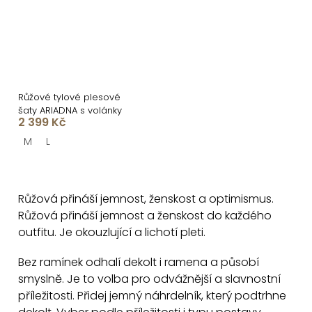
Růžové tylové plesové
šaty ARIADNA s volánky
2 399 Kč
M
L
O
v
Růžová přináší jemnost, ženskost a optimismus.
l
Růžová přináší jemnost a ženskost do každého
á
outfitu. Je okouzlující a lichotí pleti.
d
a
Bez ramínek odhalí dekolt i ramena a působí
c
smyslně. Je to volba pro odvážnější a slavnostní
příležitosti. Přidej jemný náhrdelník, který podtrhne
í