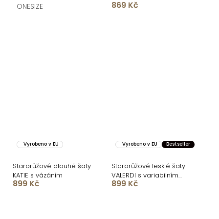
869 Kč
ONESIZE
Vyrobeno v EU
Vyrobeno v EU
Bestseller
Starorůžové dlouhé šaty
Starorůžové lesklé šaty
KATIE s vázáním
VALERDI s variabilním
899 Kč
899 Kč
vázáním a rozparkem