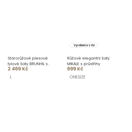
Vyrobeno v EU
Starorůžové plesové
Růžové elegantní šaty
tylové šaty BRUNHIL s
MIKALE s průstřihy
2 469 Kč
699 Kč
volánky
L
ONESIZE