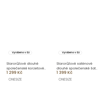
Vyrobeno v EU
Vyrobeno v EU
Starorůžové dlouhé
Starorůžové saténové
společenské korzetové
dlouhé společenské šaty
1 299 Kč
1 399 Kč
šaty KARLOT
DIJATA
ONESIZE
ONESIZE