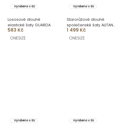
Vyrobeno v EU
Vyrobeno v EU
Lososové dlouhé
Starorůžové dlouhé
elastické šaty GUARDA
společenské šaty ALITAN
583 Kč
1 499 Kč
s rozparkem
ONESIZE
ONESIZE
Vyrobeno v EU
Vyrobeno v EU