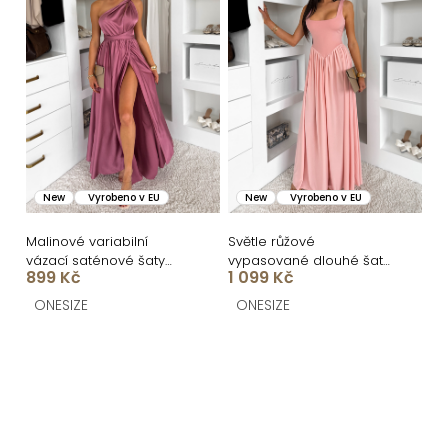
New
Vyrobeno v EU
New
Vyrobeno v EU
Malinové variabilní
Světle růžové
vázací saténové šaty
vypasované dlouhé šaty
899 Kč
1 099 Kč
VALERDI a rozparkem
UMSEET
ONESIZE
ONESIZE