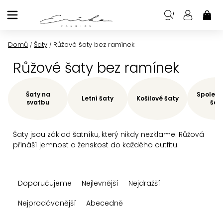
Přejít
na
NÁK
KOŠ
obsah
Domů
Šaty
Růžové šaty bez ramínek
/
/
Růžové šaty bez ramínek
Šaty na
Společe
Letní šaty
Košilové šaty
svatbu
šat
Šaty jsou základ šatníku, který nikdy nezklame. Růžová
přináší jemnost a ženskost do každého outfitu.
Ř
Doporučujeme
Nejlevnější
Nejdražší
a
z
Nejprodávanější
Abecedně
e