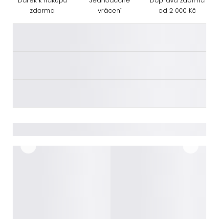
Dárek k nákupu
Jednoduché
Doprava zdarma
zdarma
vrácení
od 2 000 Kč
________
________
________