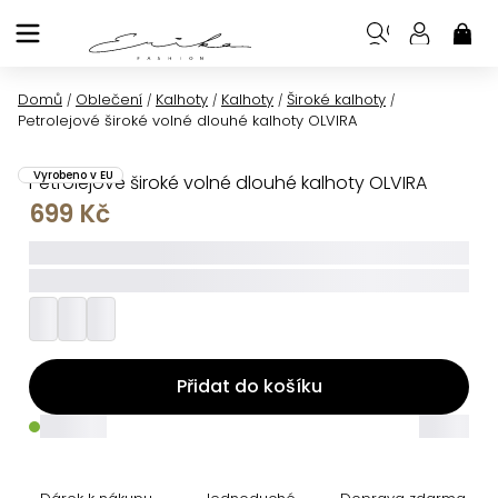
Přejít
na
NÁK
KOŠ
obsah
Domů
Oblečení
Kalhoty
Kalhoty
Široké kalhoty
/
/
/
/
/
Petrolejové široké volné dlouhé kalhoty OLVIRA
Vyrobeno v EU
Petrolejové široké volné dlouhé kalhoty OLVIRA
699 Kč
_____
_________
Přidat do košíku
_____
_____