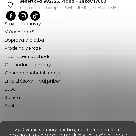
Seifertova 982/25, Praha - Žižkov 13000
a
kamenná prodejna, Po-Pá 10-19h, So-Ne 10-18h
t
í
Stav objednávky
Vrácení zboží
Doprava a platba
Prodejna v Praze
Hodnocení obchodu
Obchodní podmínky
Ochrana osobních údajů
Erika Eliášová – Můj příběh
BLOG
Kariéra
Kontakt
Využíváme soubory cookies, které nám pomáhají
erikafashion.sk
poskytovat a zlepšovat naše služby. Používáním tohoto