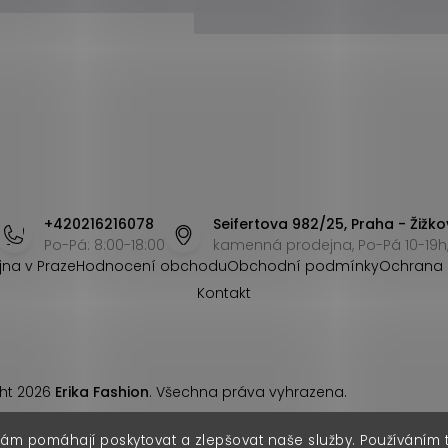
+420216216078
Seifertova 982/25, Praha - Žižko
Po-Pá: 8:00-18:00
kamenná prodejna, Po-Pá 10-19h,
jna v Praze
Hodnocení obchodu
Obchodní podmínky
Ochrana 
Kontakt
ht 2026
Erika Fashion
. Všechna práva vyhrazena.
nám pomáhají poskytovat a zlepšovat naše služby. Používáním