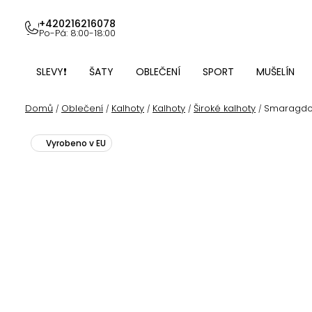
Přejít
na
+420216216078
Po-Pá: 8:00-18:00
obsah
SLEVY❗
ŠATY
OBLEČENÍ
SPORT
MUŠELÍN
Domů
Oblečení
Kalhoty
Kalhoty
Široké kalhoty
Smaragdové
/
/
/
/
/
Vyrobeno v EU