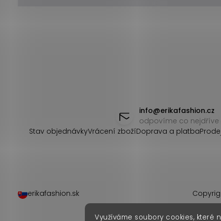
Z
á
info
@
erikafashion.cz
odpovíme co nejdříve
p
Stav objednávky
Vrácení zboží
Doprava a platba
Prode
a
t
í
erikafashion.sk
Copyrig
Využíváme soubory cookies, které 