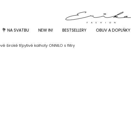
💐 NA SVATBU
NEW IN!
BESTSELLERY
OBUV A DOPLŇKY
 široké třpytivé kalhoty ONNILO s flitry