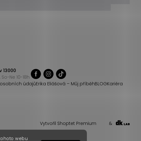
v 13000
 So-Ne 10-18h
osobních údajů
Erika Eliášová – Můj příběh
BLOG
Kariéra
Vytvořil Shoptet Premium
&
 tohoto webu