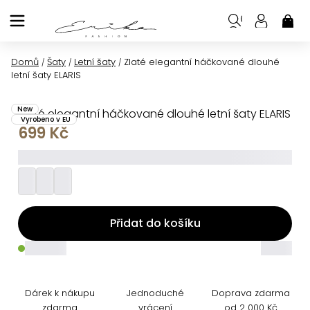
Přejít
na
NÁK
KOŠ
obsah
Domů
Šaty
Letní šaty
Zlaté elegantní háčkované dlouhé
/
/
/
letní šaty ELARIS
New
Zlaté elegantní háčkované dlouhé letní šaty ELARIS
Vyrobeno v EU
699 Kč
_________
Přidat do košíku
_____
_____
Dárek k nákupu
Jednoduché
Doprava zdarma
zdarma
vrácení
od 2 000 Kč