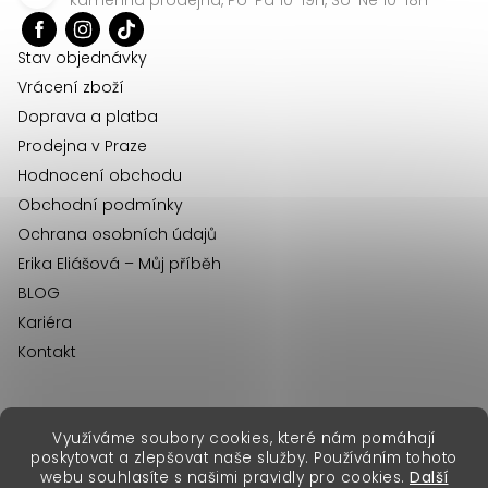
t
í
Stav objednávky
Vrácení zboží
Doprava a platba
Prodejna v Praze
Hodnocení obchodu
Obchodní podmínky
Ochrana osobních údajů
Erika Eliášová – Můj příběh
BLOG
Kariéra
Kontakt
Využíváme soubory cookies, které nám pomáhají
erikafashion.sk
poskytovat a zlepšovat naše služby. Používáním tohoto
Copyright 2026
Erika Fashion
. Všechna práva vyhrazena.
webu souhlasíte s našimi pravidly pro cookies.
Další