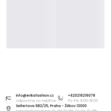
Z
á
info
@
erikafashion.cz
+420216216078
p
odpovíme co nejdříve
Po-Pá: 8:00-18:00
Seifertova 982/25, Praha - Žižkov 13000
a
kamenná prodejna, Po-Pá 10-19h, So-Ne 10-18h