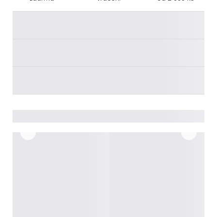
________
________
________