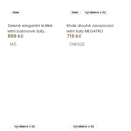
New
New
Vyrobeno v EU
Zelené elegantní krátké
Khaki dlouhé zavazovací
letní balonové šaty
letní šaty MEGATRO
899 Kč
719 Kč
LEONYA
M/L
ONESIZE
Vyrobeno v EU
Vyrobeno v EU