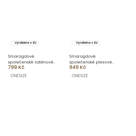
Vyrobeno v EU
Vyrobeno v EU
Smaragdové
Smaragdové
společenské saténové
společenské plesové
799 Kč
949 Kč
dlouhé šaty CARMIYA
dlouhé šaty LUNZARO
ONESIZE
ONESIZE