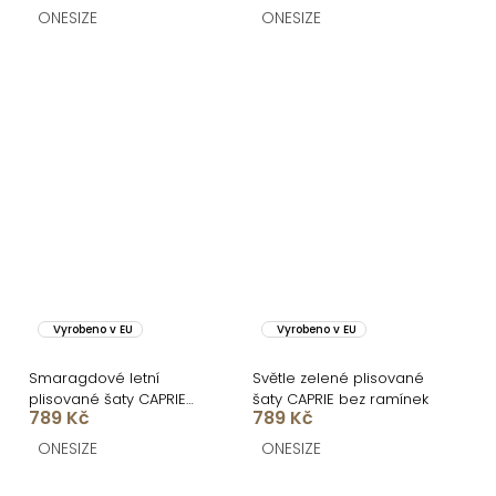
ONESIZE
ONESIZE
Vyrobeno v EU
Vyrobeno v EU
Smaragdové letní
Světle zelené plisované
plisované šaty CAPRIE
šaty CAPRIE bez ramínek
789 Kč
789 Kč
bez ramínek
ONESIZE
ONESIZE