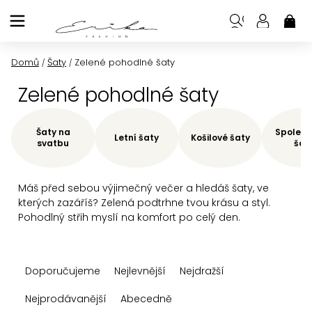
Přejít
na
NÁK
KOŠ
obsah
Domů
Šaty
Zelené pohodlné šaty
/
/
Zelené pohodlné šaty
Šaty na
Společe
Letní šaty
Košilové šaty
svatbu
šat
Máš před sebou výjimečný večer a hledáš šaty, ve
kterých zazáříš? Zelená podtrhne tvou krásu a styl.
Pohodlný střih myslí na komfort po celý den.
Ř
Doporučujeme
Nejlevnější
Nejdražší
a
z
Nejprodávanější
Abecedně