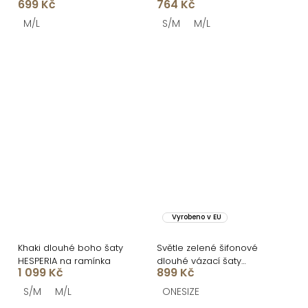
699 Kč
764 Kč
M/L
S/M
M/L
Vyrobeno v EU
Khaki dlouhé boho šaty
Světle zelené šifonové
HESPERIA na ramínka
dlouhé vázací šaty
1 099 Kč
899 Kč
VIONELA
S/M
M/L
ONESIZE