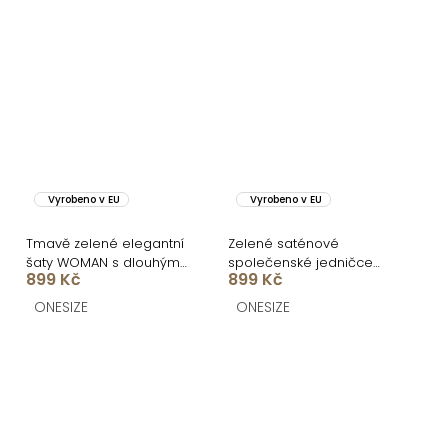
Vyrobeno v EU
Vyrobeno v EU
Tmavě zelené elegantní
Zelené saténové
šaty WOMAN s dlouhým
společenské jedničce
899 Kč
899 Kč
rukávem
šaty EZMIRA
ONESIZE
ONESIZE