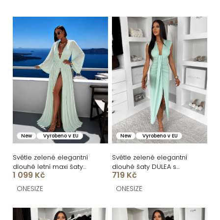
e
n
V
í
ý
p
p
r
i
o
s
d
p
u
r
k
o
New
Vyrobeno v EU
New
Vyrobeno v EU
t
d
ů
u
Světle zelené elegantní
Světle zelené elegantní
dlouhé letní maxi šaty
dlouhé šaty DULEA s
k
1 099 Kč
719 Kč
KLEINA s dlouhým
výstřihem
rukávem
t
ONESIZE
ONESIZE
ů