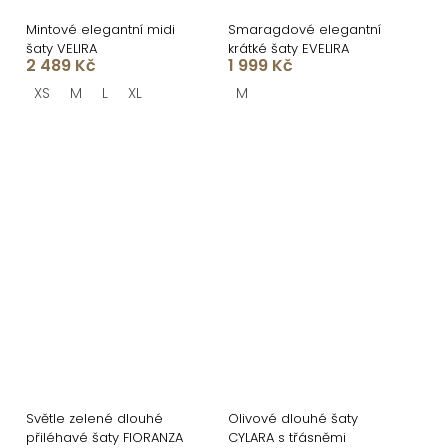
Mintové elegantní midi
Smaragdové elegantní
šaty VELIRA
krátké šaty EVELIRA
2 489 Kč
1 999 Kč
XS
M
L
XL
M
Světle zelené dlouhé
Olivové dlouhé šaty
přiléhavé šaty FIORANZA
CYLARA s třásněmi