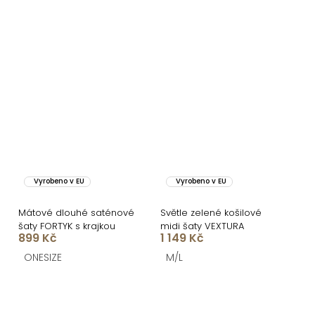
Vyrobeno v EU
Vyrobeno v EU
Mátové dlouhé saténové
Světle zelené košilové
šaty FORTYK s krajkou
midi šaty VEXTURA
899 Kč
1 149 Kč
ONESIZE
M/L