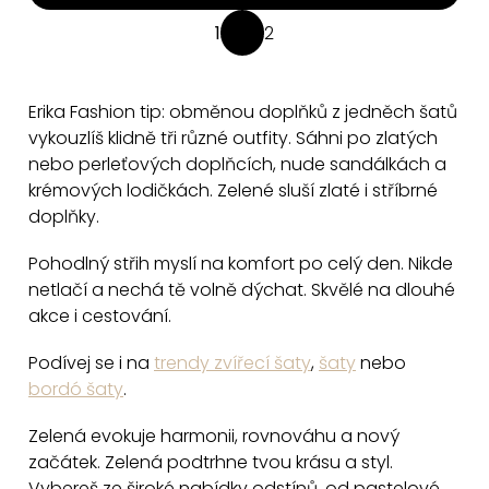
O
1
2
S
v
t
l
r
á
Erika Fashion tip: obměnou doplňků z jedněch šatů
á
d
vykouzlíš klidně tři různé outfity. Sáhni po zlatých
n
a
nebo perleťových doplňcích, nude sandálkách a
k
krémových lodičkách. Zelené sluší zlaté i stříbrné
c
o
doplňky.
v
í
á
p
Pohodlný střih myslí na komfort po celý den. Nikde
n
r
netlačí a nechá tě volně dýchat. Skvělé na dlouhé
í
v
akce i cestování.
k
y
Podívej se i na
trendy zvířecí šaty
,
šaty
nebo
bordó šaty
.
v
ý
Zelená evokuje harmonii, rovnováhu a nový
p
začátek. Zelená podtrhne tvou krásu a styl.
i
Vybereš ze široké nabídky odstínů, od pastelové