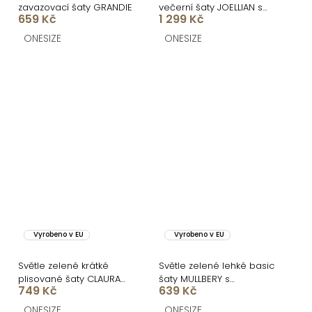
zavazovací šaty GRANDIE
večerní šaty JOELLIAN s
659 Kč
1 299 Kč
dlouhým rukávem
ONESIZE
ONESIZE
Vyrobeno v EU
Vyrobeno v EU
Světle zelené krátké
Světle zelené lehké basic
plisované šaty CLAURA
šaty MULLBERY s
749 Kč
639 Kč
se zlatým páskem
výstřihem
ONESIZE
ONESIZE