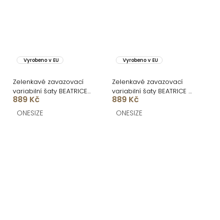
Vyrobeno v EU
Vyrobeno v EU
Zelenkavé zavazovací
Zelenkavé zavazovací
variabilní šaty BEATRICE
variabilní šaty BEATRICE s
889 Kč
889 Kč
pro družičky
vázáním
ONESIZE
ONESIZE