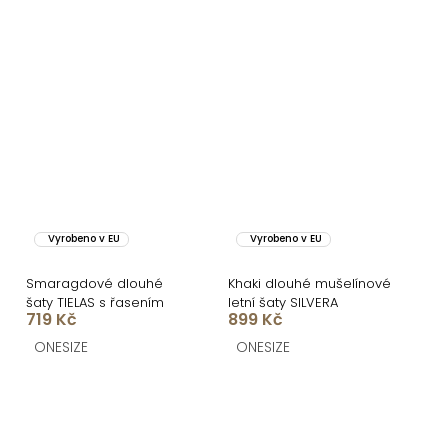
Vyrobeno v EU
Vyrobeno v EU
Smaragdové dlouhé
Khaki dlouhé mušelínové
šaty TIELAS s řasením
letní šaty SILVERA
719 Kč
899 Kč
ONESIZE
ONESIZE