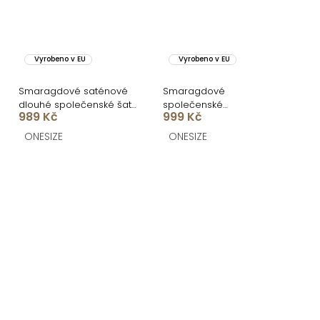
Vyrobeno v EU
Vyrobeno v EU
Smaragdové saténové
Smaragdové
dlouhé společenské šaty
společenské
989 Kč
999 Kč
CELESTIA s vlečkou
asymetrické šaty
GAREVIA s rozparkem
ONESIZE
ONESIZE