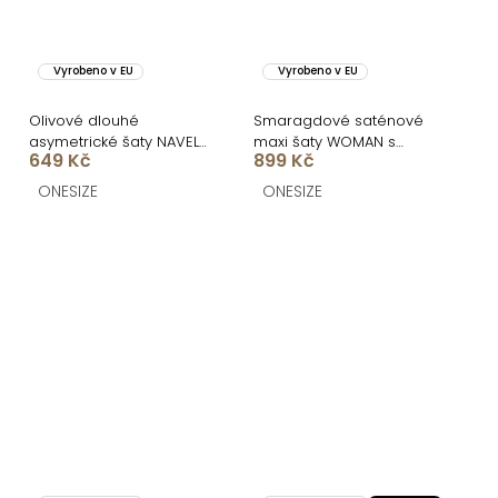
Vyrobeno v EU
Vyrobeno v EU
Olivové dlouhé
Smaragdové saténové
asymetrické šaty NAVEL
maxi šaty WOMAN s
649 Kč
899 Kč
na jedno rameno
dlouhým rukávem
ONESIZE
ONESIZE