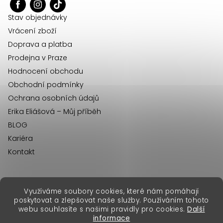
t
í
Stav objednávky
Vrácení zboží
Doprava a platba
Prodejna v Praze
Hodnocení obchodu
Obchodní podmínky
Ochrana osobních údajů
Erika Eliášová – Můj příběh
BLOG
Kariéra
Kontakt
Využíváme soubory cookies, které nám pomáhají
erikafashion.sk
poskytovat a zlepšovat naše služby. Používáním tohoto
Copyright 2026
Erika Fashion
. Všechna práva vyhrazena.
webu souhlasíte s našimi pravidly pro cookies.
Další
Vytvořil Shoptet Premium
&
informace