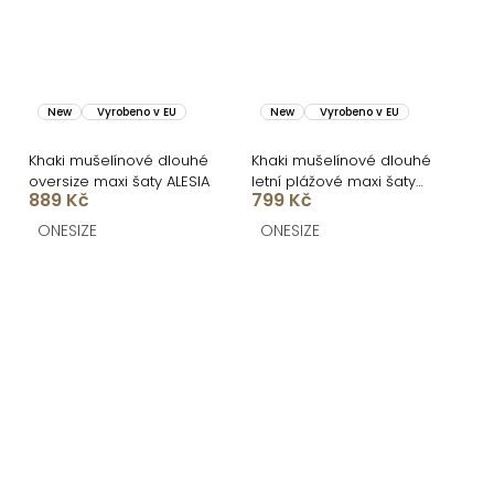
New
Vyrobeno v EU
New
Vyrobeno v EU
Khaki mušelínové dlouhé
Khaki mušelínové dlouhé
oversize maxi šaty ALESIA
letní plážové maxi šaty
889 Kč
799 Kč
KOURAKY
ONESIZE
ONESIZE