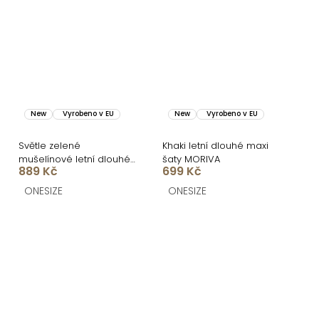
New
Vyrobeno v EU
New
Vyrobeno v EU
Světle zelené
Khaki letní dlouhé maxi
mušelínové letní dlouhé
šaty MORIVA
889 Kč
699 Kč
maxi šaty ALESIA
ONESIZE
ONESIZE