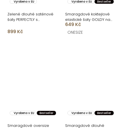
Vyrobeno v EU
Vyrobeno v EU
Bestseller
Zelené dlouhé saténové
Smaragdové koktejlové
šaty PERFECTLY s
elastické šaty GOLDY na
649 Kč
výstřihem
zavazování
899 Kč
ONESIZE
Vyrobeno v EU
Bestseller
Vyrobeno v EU
Bestseller
Smaragdové oversize
Smaragdové dlouhé