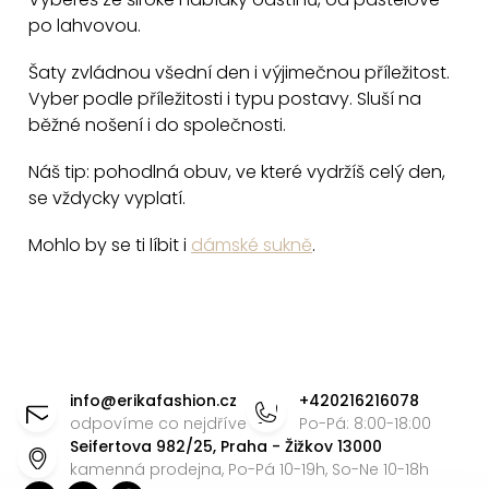
s
po lahvovou.
u
Šaty zvládnou všední den i výjimečnou příležitost.
Vyber podle příležitosti i typu postavy. Sluší na
běžné nošení i do společnosti.
Náš tip: pohodlná obuv, ve které vydržíš celý den,
se vždycky vyplatí.
Mohlo by se ti líbit i
dámské sukně
.
Z
á
info
@
erikafashion.cz
+420216216078
p
odpovíme co nejdříve
Po-Pá: 8:00-18:00
Seifertova 982/25, Praha - Žižkov 13000
a
kamenná prodejna, Po-Pá 10-19h, So-Ne 10-18h