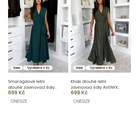
New
Vyrobeno v EU
New
Vyrobeno v EU
Smaragdové letní
Khaki dlouhé letní
dlouhé zavinovací šaty
zavinovací šaty AVENYXA
699 Kč
699 Kč
AVENYXA s páskem
s páskem
ONESIZE
ONESIZE