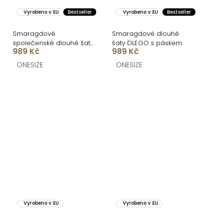
Vyrobeno v EU
Bestseller
Vyrobeno v EU
Bestseller
Smaragdové
Smaragdové dlouhé
společenské dlouhé šaty
šaty DLEGO s páskem
989 Kč
989 Kč
SYVONA
ONESIZE
ONESIZE
Vyrobeno v EU
Vyrobeno v EU