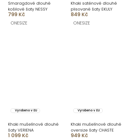
Smaragdové dlouhé
Khaki saténové dlouhé
košilové šaty NESSY
plisované šaty EKULY
799 Kč
849 Kč
ONESIZE
ONESIZE
Vyrobeno v EU
Vyrobeno v EU
Khaki mušelínové dlouhé
Khaki mušelínové dlouhé
šaty VERIENA
oversize šaty CHASTE
1 099 Kč
949 Kč