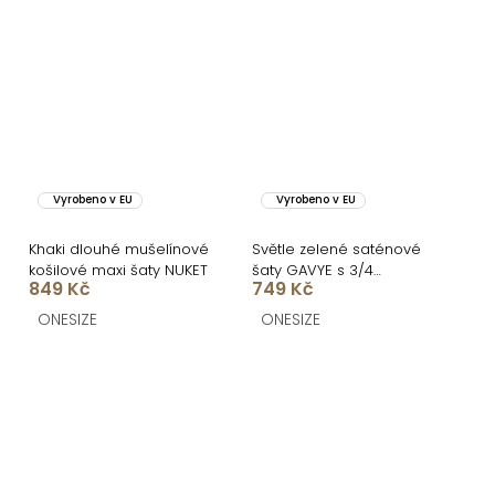
Vyrobeno v EU
Vyrobeno v EU
Khaki dlouhé mušelínové
Světle zelené saténové
košilové maxi šaty NUKET
šaty GAVYE s 3/4
849 Kč
749 Kč
rukávem
ONESIZE
ONESIZE