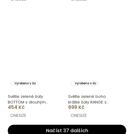
Vyrobeno v EU
Vyrobeno v EU
Světle zelené šaty
Světle zelené boho
BOTTOM s dlouhým
krátké šaty RANGE s
454 Kč
699 Kč
rukávem
výstřihem
ONESIZE
ONESIZE
Načíst 37 dalších