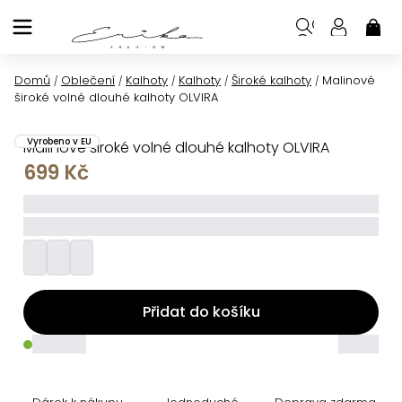
Přejít
na
NÁK
KOŠ
obsah
Domů
Oblečení
Kalhoty
Kalhoty
Široké kalhoty
Malinové
/
/
/
/
/
široké volné dlouhé kalhoty OLVIRA
Vyrobeno v EU
Malinové široké volné dlouhé kalhoty OLVIRA
699 Kč
_____
_________
Přidat do košíku
_____
_____