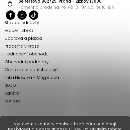
Seifertova 982/25, Praha - Žižkov 13000
a
kamenná prodejna, Po-Pá 10-19h, So-Ne 10-18h
t
í
Stav objednávky
Vrácení zboží
Doprava a platba
Prodejna v Praze
Hodnocení obchodu
Obchodní podmínky
Ochrana osobních údajů
Erika Eliášová – Můj příběh
BLOG
Kariéra
Kontakt
Využíváme soubory cookies, které nám pomáhají
erikafashion.sk
poskytovat a zlepšovat naše služby. Používáním tohoto