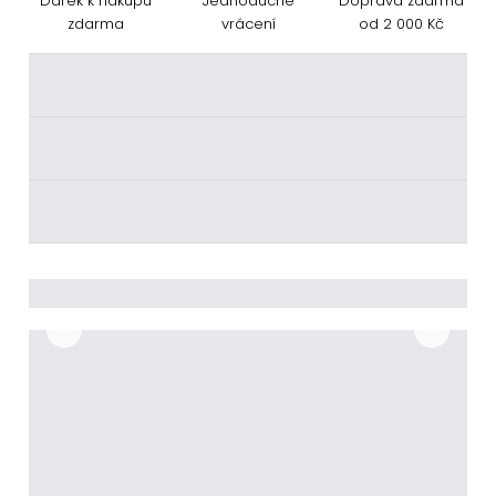
Dárek k nákupu
Jednoduché
Doprava zdarma
zdarma
vrácení
od 2 000 Kč
________
________
________